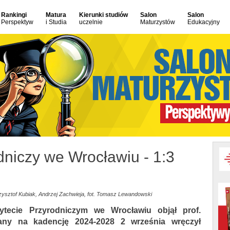
Rankingi
Matura
Kierunki studiów
Salon
Salon
Perspektyw
i Studia
uczelnie
Maturzystów
Edukacyjny
dniczy we Wrocławiu - 1:3
ysztof Kubiak, Andrzej Zachwieja, fot. Tomasz Lewandowski
tecie Przyrodniczym we Wrocławiu objął prof.
any na kadencję 2024-2028 2 września wręczył