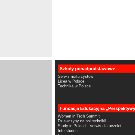
Szkoły ponadpodstawowe
Serwis maturzystów
Licea w Polsce
Technika w Polsce
Fundacja Edukacyjna „Perspektyw
Women in Tech Summit
Dziewczyny na politechniki!
Study in Poland – serwis dla uczelni
Interstudent