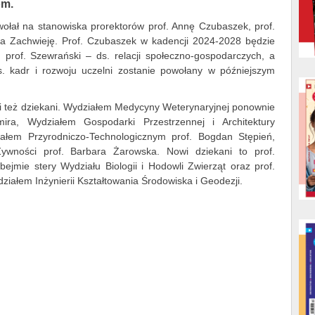
om.
ołał na stanowiska prorektorów prof. Annę Czubaszek, prof.
ja Zachwieję. Prof. Czubaszek w kadencji 2024-2028 będzie
, prof. Szewrański – ds. relacji społeczno-gospodarczych, a
ds. kadr i rozwoju uczelni zostanie powołany w późniejszym
i też dziekani. Wydziałem Medycyny Weterynaryjnej ponownie
mira, Wydziałem Gospodarki Przestrzennej i Architektury
ałem Przyrodniczo-Technologicznym prof. Bogdan Stępień,
ywności prof. Barbara Żarowska. Nowi dziekani to prof.
jmie stery Wydziału Biologii i Hodowli Zwierząt oraz prof.
ziałem Inżynierii Kształtowania Środowiska i Geodezji.