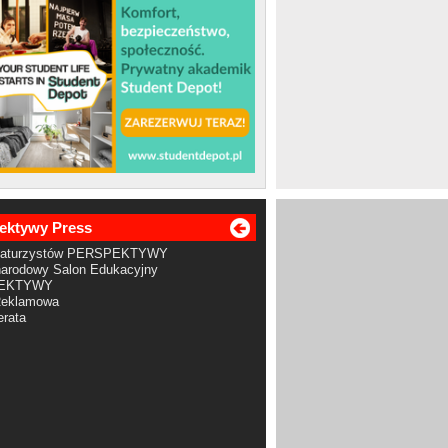
ektywy Press
Maturzystów PERSPEKTYWY
arodowy Salon Edukacyjny
EKTYWY
Reklamowa
rata