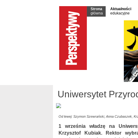
Strona
Aktualności
główna
edukacyjne
Uniwersytet Przyro
Od lewej: Szymon Szewrański, Anna Czubaszek, Krz
1 września władzę na Uniwersy
Krzysztof Kubiak. Rektor wybr