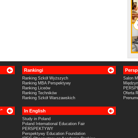
Rankingi
Persp
Ranking Szkół Wyższych
Salon 
Ranking MBA Perspektywy
Międzyn
Ranking Liceów
PERSP
Ranking Techników
Oferta 
Ranking Szkół Warszawskich
Prenume
y”
In English
Study in Poland
Poland International Education Fair
PERSPEKTYWY
Perspektywy Education Foundation