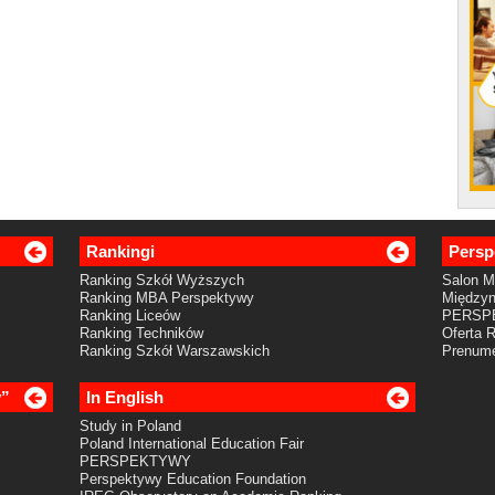
Rankingi
Persp
Ranking Szkół Wyższych
Salon 
Ranking MBA Perspektywy
Międzyn
Ranking Liceów
PERSP
Ranking Techników
Oferta 
Ranking Szkół Warszawskich
Prenume
y”
In English
Study in Poland
Poland International Education Fair
PERSPEKTYWY
Perspektywy Education Foundation