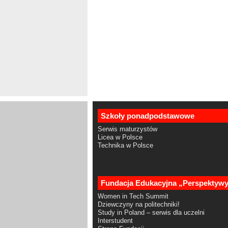
Szkoły ponadpodstawowe
Serwis maturzystów
Licea w Polsce
Technika w Polsce
Fundacja Edukacyjna „Perspektyw
Women in Tech Summit
Dziewczyny na politechniki!
Study in Poland – serwis dla uczelni
Interstudent