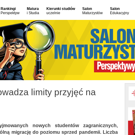
Rankingi
Matura
Kierunki studiów
Salon
Salon
Perspektyw
i Studia
uczelnie
Maturzystów
Edukacyjny
owadza limity przyjęć na
rzyjmowanych nowych studentów zagranicznych,
gólną migrację do poziomu sprzed pandemii. Liczba