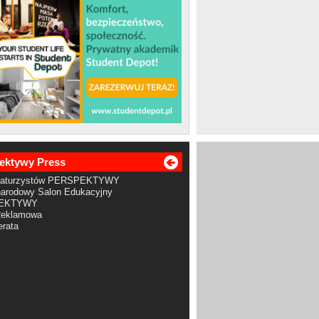
ektywy Press
Maturzystów PERSPEKTYWY
arodowy Salon Edukacyjny
EKTYWY
Reklamowa
rata