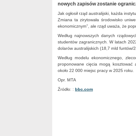
nowych zapisów zostanie ogranic
Jak ogłosił rząd australijski, każda ins
Zmiana ta zirytowała środowisko uniwe
ekonomicznym”, ale rząd uważa, że popr
Według najnowszych danych rządowych 
studentów zagranicznych. W latach 202
dolarów australijskich (18,7 mld funtów/2
Według modelu ekonomicznego, zleco
proponowane cięcia mogą kosztować au
około 22 000 miejsc pracy w 2025 roku.
Opr. MTA
Źródło: :
bbc.com