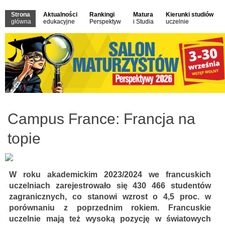
Strona
Aktualności
Rankingi
Matura
Kierunki studiów
główna
edukacyjne
Perspektyw
i Studia
uczelnie
Campus France: Francja na
topie
W roku akademickim 2023/2024 we francuskich
uczelniach zarejestrowało się 430 466 studentów
zagranicznych, co stanowi wzrost o 4,5 proc. w
porównaniu z poprzednim rokiem. Francuskie
uczelnie mają też wysoką pozycję w światowych