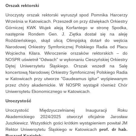
Orszak rektorski
Uroczysty orszak rektorski wyruszył spod Pomnika Harcerzy
Września w Katowicach. Przeszedł on przy dźwiękach Orkiestry
Górniczej KWK Wujek aleją Korfantego w stronę Spodka,
następnie Rondem Gen. J. Ziętka dostał się na aleję
Roździeńskiego, skąd ulicą Olimpijską dotarł do wejścia
Narodowej Orkiestry Symfonicznej Polskiego Radia od Placu
Wojciecha Kilara. Wkroczenie orszaków rektorskich – do
NOSPR uświetnił "Odwach" w wykonaniu Cieszyńskiej Orkiestry
Dętej Uniwersytetu Śląskiego. Orszak wszedł na Salę
koncertową Narodowej Orkiestry Symfonicznej Polskiego Radia
w Katowicach przy utworze "Gaudeamus igitur" wyśpiewanym
przez chóry akademickie. W NOSPR wystąpił również Chór
Uniwersytetu Ekonomicznego w Katowicach.
Uroczystość
Uroczystość Międzyuczelnianej Inauguracji Roku
Akademickiego 2024/2025 otworzył oficjalnie Jarosław
Juszkiewicz. Wszystkich gości krótkim wystąpieniem powitał JM
Rektor Uniwersytetu Śląskiego w Katowicach
prof. dr hab.
Ryszard Koziołek
: