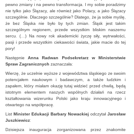
pewno zmiany i na pewno transformacja. I my sobie poradzimy
nie tylko jako Ślązacy, ale również jako Polacy, a jako Ślązacy
szczególnie. Dlaczego szczególnie? Dlatego, że ja sobie myślę,
że bez Śląska nie było by tych zmian. Śląsk jest takim
szczególnym regionem, przede wszystkim bliskim naszemu
sercu. (…) Na nowy rok akademicki życzę siły, wytrwałości,
pasji i przede wszystkim ciekawości świata, jakie macie do tej
pory!
Następnie
Anna Radwan Podsekretarz w Ministerstwie
Spraw Zagranicznych
zaznaczała:
Wierzę, że uczelnie wyższe z województwa śląskiego ze swoim
potencjałem naukowym i badawczym, a także ludzkim i
zapałem, który miałam okazję tutaj widzieć przed chwilą, będą
istotnym elementem naszych wspólnych działań na rzecz
kształtowania wizerunku Polski jako kraju innowacyjnego i
otwartego na współpracę.
List
Minister Edukacji Barbary Nowackiej
odczytał
Jarosław
Juszkiewicz
:
Dzisiejsza inauguracja zorganizowana przez znakomite