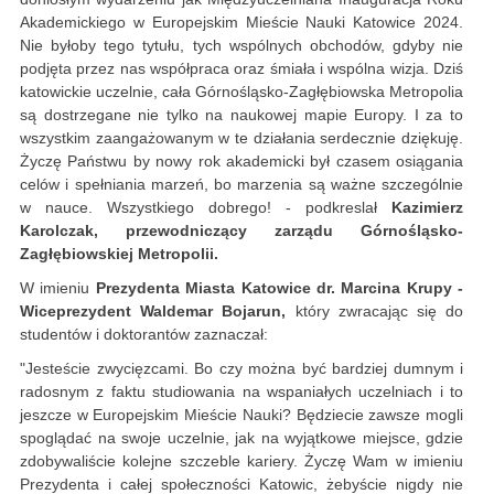
Akademickiego w Europejskim Mieście Nauki Katowice 2024.
Nie byłoby tego tytułu, tych wspólnych obchodów, gdyby nie
podjęta przez nas współpraca oraz śmiała i wspólna wizja. Dziś
katowickie uczelnie, cała Górnośląsko-Zagłębiowska Metropolia
są dostrzegane nie tylko na naukowej mapie Europy. I za to
wszystkim zaangażowanym w te działania serdecznie dziękuję.
Życzę Państwu by nowy rok akademicki był czasem osiągania
celów i spełniania marzeń, bo marzenia są ważne szczególnie
w nauce. Wszystkiego dobrego! - podkreslał
Kazimierz
Karolczak, przewodniczący zarządu Górnośląsko-
Zagłębiowskiej Metropolii.
W imieniu
Prezydenta Miasta Katowice dr. Marcina Krupy -
Wiceprezydent Waldemar Bojarun,
który zwracając się do
studentów i doktorantów zaznaczał:
"Jesteście zwycięzcami. Bo czy można być bardziej dumnym i
radosnym z faktu studiowania na wspaniałych uczelniach i to
jeszcze w Europejskim Mieście Nauki? Będziecie zawsze mogli
spoglądać na swoje uczelnie, jak na wyjątkowe miejsce, gdzie
zdobywaliście kolejne szczeble kariery. Życzę Wam w imieniu
Prezydenta i całej społeczności Katowic, żebyście nigdy nie