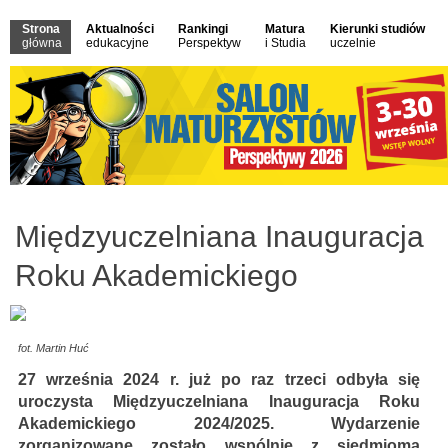
Strona
Aktualności
Rankingi
Matura
Kierunki studiów
główna
edukacyjne
Perspektyw
i Studia
uczelnie
Międzyuczelniana Inauguracja
Roku Akademickiego
fot. Martin Huć
27 września 2024 r. już po raz trzeci odbyła się
uroczysta Międzyuczelniana Inauguracja Roku
Akademickiego 2024/2025. Wydarzenie
zorganizowane zostało wspólnie z siedmioma