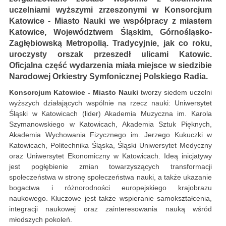
uczelniami wyższymi zrzeszonymi w Konsorcjum
Katowice - Miasto Nauki we współpracy z miastem
Katowice, Województwem Śląskim, Górnośląsko-
Zagłębiowską Metropolią. Tradycyjnie, jak co roku,
uroczysty orszak przeszedł ulicami Katowic.
Oficjalna część wydarzenia miała miejsce w siedzibie
Narodowej Orkiestry Symfonicznej Polskiego Radia.
Konsorcjum Katowice - Miasto Nauki
tworzy siedem uczelni
wyższych działających wspólnie na rzecz nauki: Uniwersytet
Śląski w Katowicach (lider) Akademia Muzyczna im. Karola
Szymanowskiego w Katowicach, Akademia Sztuk Pięknych,
Akademia Wychowania Fizycznego im. Jerzego Kukuczki w
Katowicach, Politechnika Śląska, Śląski Uniwersytet Medyczny
oraz Uniwersytet Ekonomiczny w Katowicach. Ideą inicjatywy
jest pogłębienie zmian towarzyszących transformacji
społeczeństwa w stronę społeczeństwa nauki, a także ukazanie
bogactwa i różnorodności europejskiego krajobrazu
naukowego. Kluczowe jest także wspieranie samokształcenia,
integracji naukowej oraz zainteresowania nauką wśród
młodszych pokoleń.