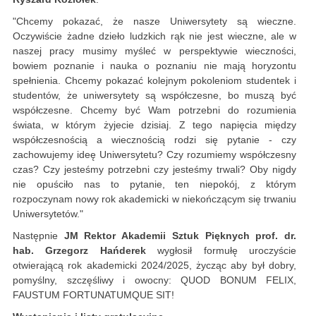
"Chcemy pokazać, że nasze Uniwersytety są wieczne.
Oczywiście żadne dzieło ludzkich rąk nie jest wieczne, ale w
naszej pracy musimy myśleć w perspektywie wieczności,
bowiem poznanie i nauka o poznaniu nie mają horyzontu
spełnienia. Chcemy pokazać kolejnym pokoleniom studentek i
studentów, że uniwersytety są współczesne, bo muszą być
współczesne. Chcemy być Wam potrzebni do rozumienia
świata, w którym żyjecie dzisiaj. Z tego napięcia między
współczesnością a wiecznością rodzi się pytanie - czy
zachowujemy ideę Uniwersytetu? Czy rozumiemy współczesny
czas? Czy jesteśmy potrzebni czy jesteśmy trwali? Oby nigdy
nie opuściło nas to pytanie, ten niepokój, z którym
rozpoczynam nowy rok akademicki w niekończącym się trwaniu
Uniwersytetów."
Następnie
JM Rektor Akademii Sztuk Pięknych prof. dr.
hab. Grzegorz Hańderek
wygłosił formułę uroczyście
otwierającą rok akademicki 2024/2025, życząc aby był dobry,
pomyślny, szczęśliwy i owocny: QUOD BONUM FELIX,
FAUSTUM FORTUNATUMQUE SIT!