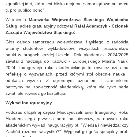
zgubili tej idei, która jest bliska mojemu samorządowemu sercu
tj. pro publico bono" .
W imieniu
Marszałka Województwa Śląskiego Wojciecha
Saługi
adres gratulacyjny odczytał
Rafał Adamczyk - Członek
Zarządu Województwa Śląskiego:
Głos całego samorządu województwa śląskiego: z radością
witamy studentów, wykładowców, wszystkich pracowników
nauki w progach każdej Uczelni. Rok akademicki 2024/2025
zawitał z nadzieją do Katowic - Europejskiego Miasta Nauki
2024. Inauguracja roku akademickiego to również czas na
refleksję o wyzwaniach, przed którymi stoi obecnie nauka i
edukacja wyższa. Z ogromnym uznaniem i szacunkiem
patrzymy na społeczność akademicką, którą nie tylko bada
świat, ale również go kształtuje.
Wykład inauguracyjny
Podczas oficjalnej części Międzyuczelnianej Inauguracji Roku
Akademickiego przyszła pora na pierwszy, w nowym roku
akademickim wykład inauguracyjny pt. "Wiedza i niewiedza: czy
Zachód rozumie wszystko?". Wygłosił go gość specjalny prof.