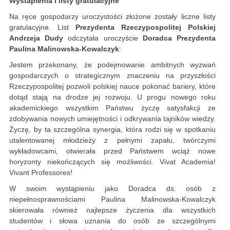
Wystapienia i listy gratulacyjne
Na ręce gospodarzy uroczystości złożone zostały liczne listy
gratulacyjne. List
Prezydenta Rzeczypospolitej Polskiej
Andrzeja Dudy
odczytała uroczyście
Doradca Prezydenta
Paulina Malinowska-Kowalczyk
:
Jestem przekonany, że podejmowanie ambitnych wyzwań
gospodarczych o strategicznym znaczeniu na przyszłości
Rzeczypospolitej pozwoli polskiej nauce pokonać bariery, które
dotąd stają na drodze jej rozwoju. U progu nowego roku
akademickiego wszystkim Państwu życzę satysfakcji ze
zdobywania nowych umiejętności i odkrywania tajników wiedzy.
Życzę, by ta szczególna synergia, która rodzi się w spotkaniu
utalentowanej młodzieży z pełnymi zapału, twórczymi
wykładowcami, otwierała przed Państwem wciąż nowe
horyzonty niekończących się możliwości. Vivat Academia!
Vivant Professores!
W swoim wystąpieniu jako Doradca ds. osób z
niepełnosprawnościami Paulina Malinowska-Kowalczyk
skierowała również najlepsze życzenia dla wszystkich
studentów i słowa uznania do osób ze szczególnymi