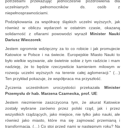
potrzebami przekazując jednocześnie pozdrowienia dla
uczelnianych pełnomocników ds. osób z
niepełnosprawnościami.
Podziękowania za współracę śląskich uczelni wyższych, jak
również w obliczu wydarzeń w ostatnim czasie, okazaną
solidarność z ofiarami powowodzi wyraził
Minister Nauki
Dariusz Wieczorek
:
Jestem ogromnie wdzięczny za to co robicie i jak promujecie
Katowice w Polsce i na świecie. Europejskie Miasto Nauki to
było wielkie wyzwanie, ale świetnie sobie z tym radzicie i mam
nadzieję, że to będzie rzeczywiście kamieniem milowym w
rozwoju uczelni wyższych na terenie całej aglomeracji." (…)
Ten przykład pokazuje, że współpraca ma przyszłość.
Życzenia uczestnikom uroczystości przekazała
Minister
Przemysłu
dr hab. Marzena Czarnecka, prof. UE
:
Jestem niezmiernie zaszczycona tym, że akurat Katowice
zostały wybrane zarówno przez polski rząd, jak i przez
wszystkich rządzących, jako miejsce, nie tylko jako nauki, ale
również jako miasto, które ma się zajmować przemianą i
transformacją. (…) Co stoi przed nami w następnym roku? Na