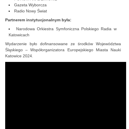
Gazeta Wyborcza
Radio Nowy Świat
Partnerem instytucjonalnym była:
Narodowa Orkiestra Symfoniczna Polskiego Radia w
Katowicach
Wydarzenie było dofinansowane ze środków Województwa
Śląskiego – Współorganizatora Europejskiego Miasta Nauki
Katowice 2024.