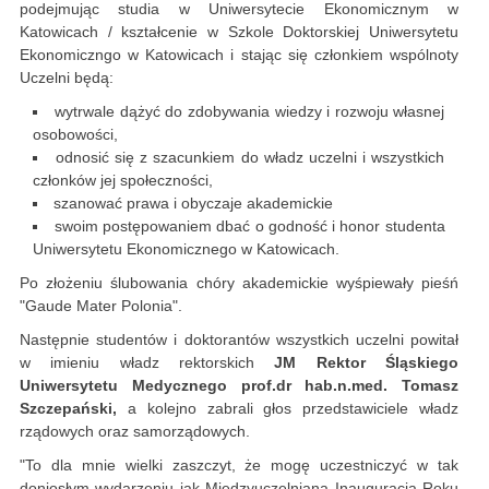
podejmując studia w Uniwersytecie Ekonomicznym w
Katowicach / kształcenie w Szkole Doktorskiej Uniwersytetu
Ekonomiczngo w Katowicach i stając się członkiem wspólnoty
Uczelni będą:
wytrwale dążyć do zdobywania wiedzy i rozwoju własnej
osobowości,
odnosić się z szacunkiem do władz uczelni i wszystkich
członków jej społeczności,
szanować prawa i obyczaje akademickie
swoim postępowaniem dbać o godność i honor studenta
Uniwersytetu Ekonomicznego w Katowicach.
Po złożeniu ślubowania chóry akademickie wyśpiewały pieśń
"Gaude Mater Polonia".
Następnie studentów i doktorantów wszystkich uczelni powitał
w imieniu władz rektorskich
JM Rektor Śląskiego
Uniwersytetu Medycznego prof.dr hab.n.med. Tomasz
Szczepański,
a kolejno zabrali głos przedstawiciele władz
rządowych oraz samorządowych.
"To dla mnie wielki zaszczyt, że mogę uczestniczyć w tak
doniosłym wydarzeniu jak Międzyuczelniana Inauguracja Roku