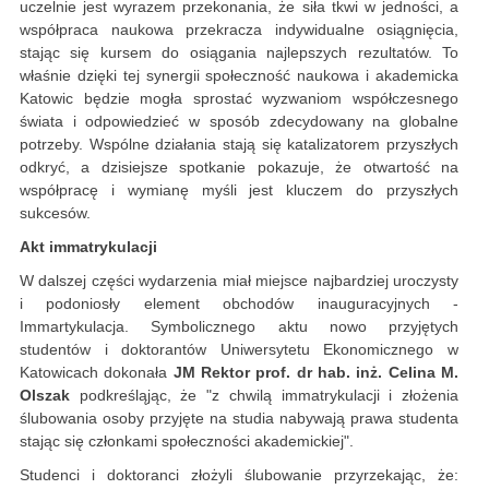
uczelnie jest wyrazem przekonania, że siła tkwi w jedności, a
współpraca naukowa przekracza indywidualne osiągnięcia,
stając się kursem do osiągania najlepszych rezultatów. To
właśnie dzięki tej synergii społeczność naukowa i akademicka
Katowic będzie mogła sprostać wyzwaniom współczesnego
świata i odpowiedzieć w sposób zdecydowany na globalne
potrzeby. Wspólne działania stają się katalizatorem przyszłych
odkryć, a dzisiejsze spotkanie pokazuje, że otwartość na
współpracę i wymianę myśli jest kluczem do przyszłych
sukcesów.
Akt immatrykulacji
W dalszej części wydarzenia miał miejsce najbardziej uroczysty
i podoniosły element obchodów inauguracyjnych -
Immartykulacja. Symbolicznego aktu nowo przyjętych
studentów i doktorantów Uniwersytetu Ekonomicznego w
Katowicach dokonała
JM Rektor prof. dr hab. inż. Celina M.
Olszak
podkreśląjąc, że "z chwilą immatrykulacji i złożenia
ślubowania osoby przyjęte na studia nabywają prawa studenta
stając się członkami społeczności akademickiej".
Studenci i doktoranci złożyli ślubowanie przyrzekając, że: