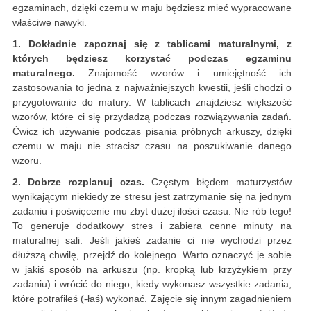
egzaminach, dzięki czemu w maju będziesz mieć wypracowane
właściwe nawyki.
1. Dokładnie zapoznaj się z tablicami maturalnymi, z
których będziesz korzystać podczas egzaminu
maturalnego.
Znajomość wzorów i umiejętność ich
zastosowania to jedna z najważniejszych kwestii, jeśli chodzi o
przygotowanie do matury. W tablicach znajdziesz większość
wzorów, które ci się przydadzą podczas rozwiązywania zadań.
Ćwicz ich używanie podczas pisania próbnych arkuszy, dzięki
czemu w maju nie stracisz czasu na poszukiwanie danego
wzoru.
2. Dobrze rozplanuj czas.
Częstym błędem maturzystów
wynikającym niekiedy ze stresu jest zatrzymanie się na jednym
zadaniu i poświęcenie mu zbyt dużej ilości czasu. Nie rób tego!
To generuje dodatkowy stres i zabiera cenne minuty na
maturalnej sali. Jeśli jakieś zadanie ci nie wychodzi przez
dłuższą chwilę, przejdź do kolejnego. Warto oznaczyć je sobie
w jakiś sposób na arkuszu (np. kropką lub krzyżykiem przy
zadaniu) i wrócić do niego, kiedy wykonasz wszystkie zadania,
które potrafiłeś (-łaś) wykonać. Zajęcie się innym zagadnieniem