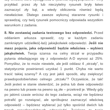
przykład: przez zły lub nieczytelny rysunek bryły łatwo
zaznaczyć zły kąt, a wtedy obliczenia również będą
niewłaściwe. Dlatego zawsze wykonuj staranne rysunki i
sprawdzaj, czy twój rysunek pomocniczy odpowiada wszystkim
warunkom z zadania.
8. Nie zostawiaj zadania testowego bez odpowiedzi.
Przed
oddaniem arkusza sprawdź, czy w każdym zadaniu
zamkniętym udzieliłeś(-łaś) jakiejkolwiek odpowiedzi.
Jeśli nie
masz pojęcia, jaka odpowiedź będzie właściwa – wybierz
jakąkolwiek.
Twoja szansa na celny strzał w przypadku
pytania składającego się z odpowiedzi A-D wynosi aż 25%.
Pomyślisz, że to może niewiele, ale jeśli oddasz 4 „strzały”, to
statystycznie powinieneś uzyskać 1 punkt. Chyba nie warto
tracić takiej szansy? A czy jest jakiś sposób, aby zwiększyć
prawdopodobieństwo celnego „strzału”? Oczywiście, że tak!
Jeśli jesteś w stanie stwierdzić, że jedna lub dwie odpowiedzi
na pewno lub prawie na pewno są złe – przekreśl je. Wtedy gdy
po jakimś czasie wrócisz do tego zadania, wciąż nie będziesz
potrafić go rozwiązać, ale spróbujesz zaznaczyć właściwą
odpowiedź – będziesz wybierać już tylko spośród dwóch lub