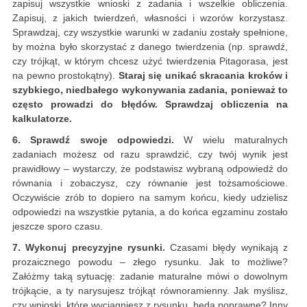
zapisuj wszystkie wnioski z zadania i wszelkie obliczenia.
Zapisuj, z jakich twierdzeń, własności i wzorów korzystasz.
Sprawdzaj, czy wszystkie warunki w zadaniu zostały spełnione,
by można było skorzystać z danego twierdzenia (np. sprawdź,
czy trójkąt, w którym chcesz użyć twierdzenia Pitagorasa, jest
na pewno prostokątny).
Staraj się unikać skracania kroków i
szybkiego, niedbałego wykonywania zadania, ponieważ to
często prowadzi do błędów. Sprawdzaj obliczenia na
kalkulatorze.
6. Sprawdź swoje odpowiedzi.
W wielu maturalnych
zadaniach możesz od razu sprawdzić, czy twój wynik jest
prawidłowy – wystarczy, że podstawisz wybraną odpowiedź do
równania i zobaczysz, czy równanie jest tożsamościowe.
Oczywiście zrób to dopiero na samym końcu, kiedy udzielisz
odpowiedzi na wszystkie pytania, a do końca egzaminu zostało
jeszcze sporo czasu.
7. Wykonuj precyzyjne rysunki.
Czasami błędy wynikają z
prozaicznego powodu – złego rysunku. Jak to możliwe?
Załóżmy taką sytuację: zadanie maturalne mówi o dowolnym
trójkącie, a ty narysujesz trójkąt równoramienny. Jak myślisz,
czy wnioski, które wyciągniesz z rysunku, będą poprawne? Inny