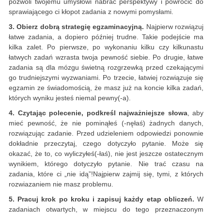
pozwoli twojemu umysłowi nabrać perspektywy i powrócić do
sprawiającego ci kłopot zadania z nowymi pomysłami.
3. Obierz dobrą strategię egzaminacyjną.
Najpierw rozwiązuj
łatwe zadania, a dopiero później trudne. Takie podejście ma
kilka zalet. Po pierwsze, po wykonaniu kilku czy kilkunastu
łatwych zadań wzrasta twoja pewność siebie. Po drugie, łatwe
zadania są dla mózgu świetną rozgrzewką przed czekającymi
go trudniejszymi wyzwaniami. Po trzecie, łatwiej rozwiązuje się
egzamin ze świadomością, że masz już na koncie kilka zadań,
których wyniku jesteś niemal pewny(-a).
4. Czytając polecenie, podkreśl najważniejsze słowa
, aby
mieć pewność, że nie pominąłeś (-nęłaś) żadnych danych,
rozwiązując zadanie. Przed udzieleniem odpowiedzi ponownie
dokładnie przeczytaj, czego dotyczyło pytanie. Może się
okazać, że to, co wyliczyłeś(-łaś), nie jest jeszcze ostatecznym
wynikiem, którego dotyczyło pytanie. Nie trać czasu na
zadania, które ci „nie idą”!Najpierw zajmij się, tymi, z których
rozwiazaniem nie masz problemu.
5. Pracuj krok po kroku i zapisuj każdy etap obliczeń.
W
zadaniach otwartych, w miejscu do tego przeznaczonym