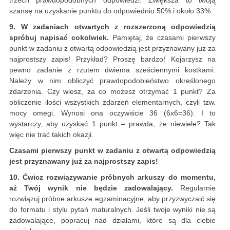
trzech prawdopodobnych odpowiedzi. Zwiększa to twoją
szansę na uzyskanie punktu do odpowiednio 50% i około 33%.
9. W zadaniach otwartych z rozszerzoną odpowiedzią
spróbuj napisać cokolwiek.
Pamiętaj, że czasami pierwszy
punkt w zadaniu z otwartą odpowiedzią jest przyznawany już za
najprostszy zapis! Przykład? Proszę bardzo! Kojarzysz na
pewno zadanie z rzutem dwiema sześciennymi kostkami.
Należy w nim obliczyć prawdopodobieństwo określonego
zdarzenia. Czy wiesz, za co możesz otrzymać 1 punkt? Za
obliczenie ilości wszystkich zdarzeń elementarnych, czyli tzw.
mocy omegi. Wynosi ona oczywiście 36 (6x6=36). I to
wystarczy, aby uzyskać 1 punkt – prawda, że niewiele? Tak
więc nie trać takich okazji.
Czasami pierwszy punkt w zadaniu z otwartą odpowiedzią
jest przyznawany już za najprostszy zapis!
10. Ćwicz rozwiązywanie próbnych arkuszy do momentu,
aż Twój wynik nie będzie zadowalający.
Regularnie
rozwiązuj próbne arkusze egzaminacyjne, aby przyzwyczaić się
do formatu i stylu pytań maturalnych. Jeśli twoje wyniki nie są
zadowalające, popracuj nad działami, które są dla ciebie