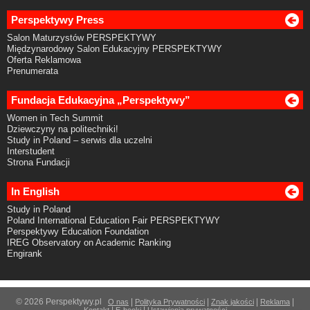
Perspektywy Press
Salon Maturzystów PERSPEKTYWY
Międzynarodowy Salon Edukacyjny PERSPEKTYWY
Oferta Reklamowa
Prenumerata
Fundacja Edukacyjna „Perspektywy”
Women in Tech Summit
Dziewczyny na politechniki!
Study in Poland – serwis dla uczelni
Interstudent
Strona Fundacji
In English
Study in Poland
Poland International Education Fair PERSPEKTYWY
Perspektywy Education Foundation
IREG Observatory on Academic Ranking
Engirank
© 2026 Perspektywy.pl
|
|
|
|
O nas
Polityka Prywatności
Znak jakości
Reklama