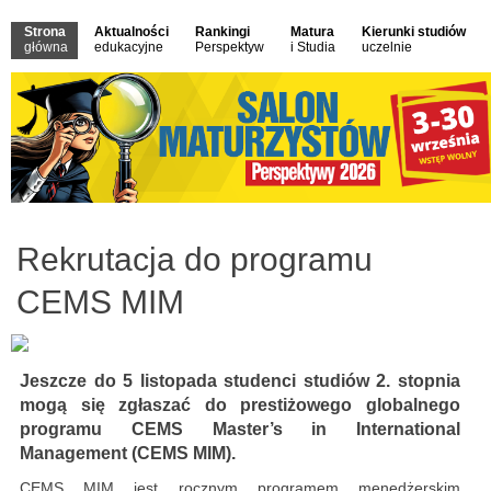
Strona
Aktualności
Rankingi
Matura
Kierunki studiów
główna
edukacyjne
Perspektyw
i Studia
uczelnie
Rekrutacja do programu
CEMS MIM
Jeszcze do 5 listopada studenci studiów 2. stopnia
mogą się zgłaszać do prestiżowego globalnego
programu CEMS Master’s in International
Management
(CEMS MIM).
CEMS MIM jest rocznym programem menedżerskim