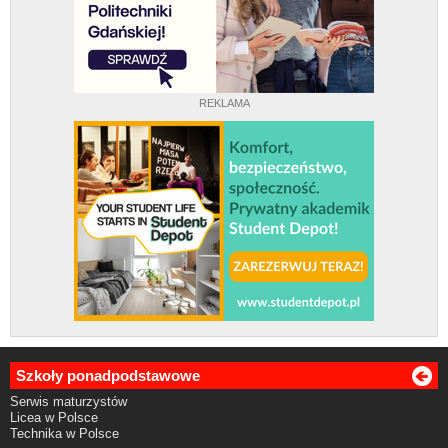
REKLAMA
Szkoły ponadpodstawowe
Serwis maturzystów
Licea w Polsce
Technika w Polsce