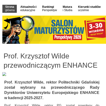
Strona
Aktualności
Rankingi
Matura
Kierunki studiów
główna
edukacyjne
Perspektyw
i Studia
uczelnie
Prof. Krzysztof Wilde
przewodniczącym ENHANCE
Prof. Krzysztof Wilde, rektor Politechniki Gdańskiej
został wybrany na przewodniczącego Rady
Dyrektorów Uniwersytetu Europejskiego ENHANCE
w kadencji 2025-2027.
Prof. Krzysztof Wilde, rektor PG, został powołany do