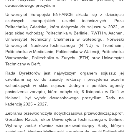
dwuosobowego prezydium
Uniwersytet Europejski ENHANCE składa się z dziesięciu
czołowych europejskich uczelni technicznych. Poza
Politechniką Gdańską, która dołączyła do sojuszu w 2022, w
jego skład wchodzą: Politechnika w Berlinie, RWTH w Aachen,
Uniwersytet Techniczny Chalmersa w Göteborgu, Norweski
Uniwersytet Naukowo-Technicznego (NTNU) w Trondheim,
Politechnika w Mediolanie, Politechnika w Walencji, Politechnika
Warszawska, Politechnika w Zurychu (ETH) oraz Uniwersytet
Techniczny w Delft.
Rada Dyrektorów jest najwyższym organem sojuszu; jej
członkami są co do zasady rektorzy i prezydenci uczelni
wchodzących w skład sojuszu. Jednym z punktów agendy
posiedzenia zarządu, które odbyło się 6 listopada w Delft w
Holandii, był wybór dwuosobowego prezydium Rady na
kadencję 2025 – 2027.
Zebraniu przewodniczyła dotychczasowa przewodnicząca,prof.
Geraldine Rauch, rektor Uniwersytetu Technicznego w Berlinie.
Wybrany został również wiceprzewodniczący Rady, którym
został prof. Mariusz Malinowski, prorektor ds. nauki Politechniki