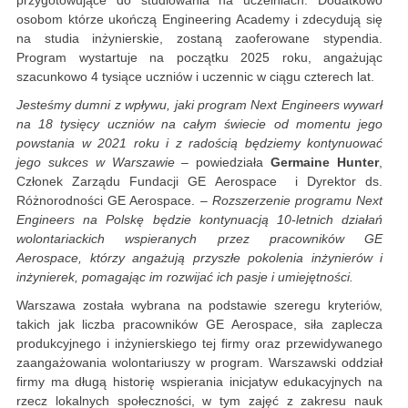
przygotowujące do studiowania na uczelniach. Dodatkowo
osobom którze ukończą Engineering Academy i zdecydują się
na studia inżynierskie, zostaną zaoferowane stypendia.
Program wystartuje na początku 2025 roku, angażując
szacunkowo 4 tysiące uczniów i uczennic w ciągu czterech lat.
Jesteśmy dumni z wpływu, jaki program Next Engineers wywarł
na 18 tysięcy uczniów na całym świecie od momentu jego
powstania w 2021 roku i z radością będziemy kontynuować
jego sukces w Warszawie
– powiedziała
Germaine Hunter
,
Członek Zarządu Fundacji GE Aerospace i Dyrektor ds.
Różnorodności GE Aerospace. –
Rozszerzenie programu Next
Engineers na Polskę będzie kontynuacją 10-letnich działań
wolontariackich wspieranych przez pracowników GE
Aerospace, którzy angażują przyszłe pokolenia inżynierów i
inżynierek, pomagając im rozwijać ich pasje i umiejętności.
Warszawa została wybrana na podstawie szeregu kryteriów,
takich jak liczba pracowników GE Aerospace, siła zaplecza
produkcyjnego i inżynierskiego tej firmy oraz przewidywanego
zaangażowania wolontariuszy w program. Warszawski oddział
firmy ma długą historię wspierania inicjatyw edukacyjnych na
rzecz lokalnych społeczności, w tym zajęć z zakresu nauk