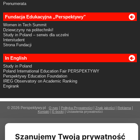
Prenumerata
Fundacja Edukacyjna „Perspektywy”
Women in Tech Summit
Dziewczyny na politechniki!
Study in Poland – serwis dla uczelni
Interstudent
Strona Fundacji
In English
Study in Poland
Poland International Education Fair PERSPEKTYWY
Perspektywy Education Foundation
IREG Observatory on Academic Ranking
Engirank
© 2026 Perspektywy.pl
|
|
|
|
O nas
Polityka Prywatności
Znak jakości
Reklama
|
|
Kontakt
E-booki
Ustawienia prywatności
Szanujemy Twoją prywatność