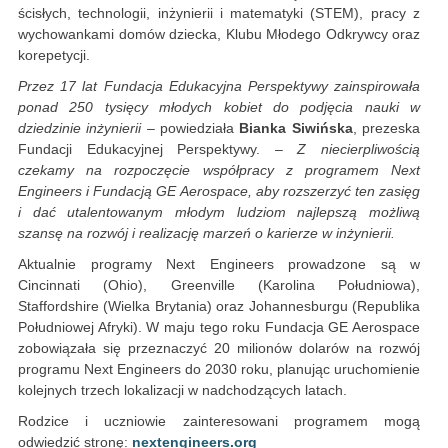
ścisłych, technologii, inżynierii i matematyki (STEM), pracy z
wychowankami domów dziecka, Klubu Młodego Odkrywcy oraz
korepetycji.
Przez 17 lat Fundacja Edukacyjna Perspektywy zainspirowała
ponad 250 tysięcy młodych kobiet do podjęcia nauki w
dziedzinie inżynierii
– powiedziała
Bianka Siwińska
, prezeska
Fundacji Edukacyjnej Perspektywy. –
Z niecierpliwością
czekamy na rozpoczęcie współpracy z programem Next
Engineers i Fundacją GE Aerospace, aby rozszerzyć ten zasięg
i dać utalentowanym młodym ludziom najlepszą możliwą
szansę na rozwój i realizację marzeń o karierze w inżynierii.
Aktualnie programy Next Engineers prowadzone są w
Cincinnati (Ohio), Greenville (Karolina Południowa),
Staffordshire (Wielka Brytania) oraz Johannesburgu (Republika
Południowej Afryki). W maju tego roku Fundacja GE Aerospace
zobowiązała się przeznaczyć 20 milionów dolarów na rozwój
programu Next Engineers do 2030 roku, planując uruchomienie
kolejnych trzech lokalizacji w nadchodzących latach.
Rodzice i uczniowie zainteresowani programem mogą
odwiedzić stronę:
nextengineers.org