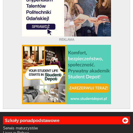
REKLAMA
Szkoły ponadpodstawowe
Serwis maturzystów
Licea w Polsce