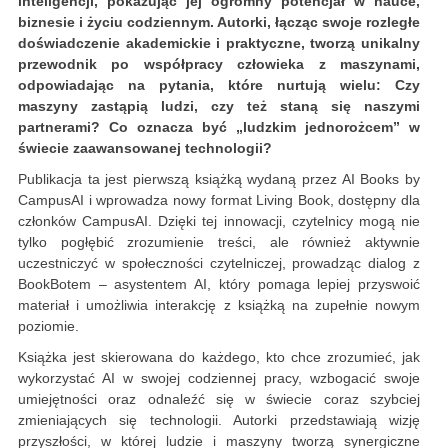
inteligencji, pokazując jej ogromny potencjał w nauce,
biznesie i życiu codziennym. Autorki, łącząc swoje rozległe
doświadczenie akademickie i praktyczne, tworzą unikalny
przewodnik po współpracy człowieka z maszynami,
odpowiadając na pytania, które nurtują wielu: Czy
maszyny zastąpią ludzi, czy też staną się naszymi
partnerami? Co oznacza być „ludzkim jednorożcem” w
świecie zaawansowanej technologii?
Publikacja ta jest pierwszą książką wydaną przez AI Books by
CampusAI i wprowadza nowy format Living Book, dostępny dla
członków CampusAI. Dzięki tej innowacji, czytelnicy mogą nie
tylko pogłębić zrozumienie treści, ale również aktywnie
uczestniczyć w społeczności czytelniczej, prowadząc dialog z
BookBotem – asystentem AI, który pomaga lepiej przyswoić
materiał i umożliwia interakcję z książką na zupełnie nowym
poziomie.
Książka jest skierowana do każdego, kto chce zrozumieć, jak
wykorzystać AI w swojej codziennej pracy, wzbogacić swoje
umiejętności oraz odnaleźć się w świecie coraz szybciej
zmieniających się technologii. Autorki przedstawiają wizję
przyszłości, w której ludzie i maszyny tworzą synergiczne