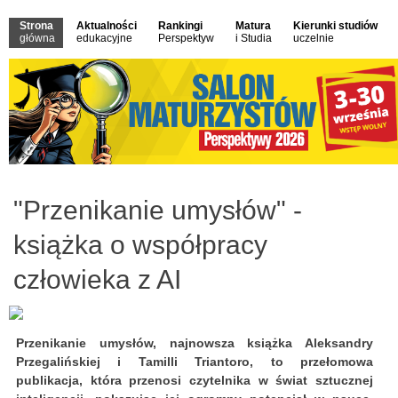
Strona
Aktualności
Rankingi
Matura
Kierunki studiów
główna
edukacyjne
Perspektyw
i Studia
uczelnie
"Przenikanie umysłów" -
książka o współpracy
człowieka z AI
Przenikanie umysłów, najnowsza książka Aleksandry
Przegalińskiej i Tamilli Triantoro, to przełomowa
publikacja, która przenosi czytelnika w świat sztucznej