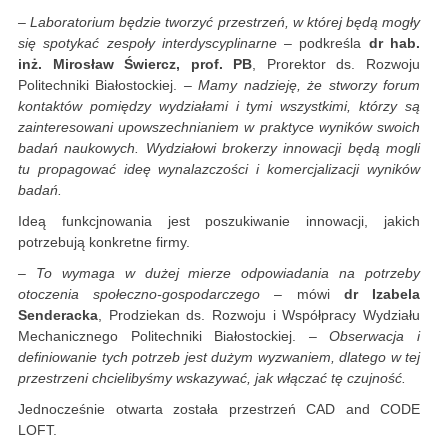
– Laboratorium będzie tworzyć przestrzeń, w której będą mogły
się spotykać zespoły interdyscyplinarne
– podkreśla
dr hab.
inż. Mirosław Świercz, prof. PB
, Prorektor ds. Rozwoju
Politechniki Białostockiej.
– Mamy nadzieję, że stworzy forum
kontaktów pomiędzy wydziałami i tymi wszystkimi, którzy są
zainteresowani upowszechnianiem w praktyce wyników swoich
badań naukowych. Wydziałowi brokerzy innowacji będą mogli
tu propagować ideę wynalazczości i komercjalizacji wyników
badań.
Ideą funkcjnowania jest poszukiwanie innowacji, jakich
potrzebują konkretne firmy.
– To wymaga w dużej mierze odpowiadania na potrzeby
otoczenia społeczno-gospodarczego
– mówi
dr Izabela
Senderacka
, Prodziekan ds. Rozwoju i Współpracy Wydziału
Mechanicznego Politechniki Białostockiej.
– Obserwacja i
definiowanie tych potrzeb jest dużym wyzwaniem, dlatego w tej
przestrzeni chcielibyśmy wskazywać, jak włączać tę czujność.
Jednocześnie otwarta została przestrzeń CAD and CODE
LOFT.