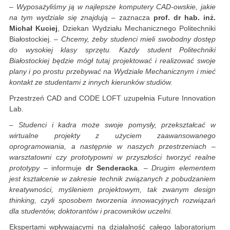
– Wyposażyliśmy ją w najlepsze komputery CAD-owskie, jakie
na tym wydziale się znajdują
– zaznacza
prof. dr hab. inż.
Michał Kuciej
, Dziekan Wydziału Mechanicznego Politechniki
Białostockiej.
– Chcemy, żeby studenci mieli swobodny dostęp
do wysokiej klasy sprzętu. Każdy student Politechniki
Białostockiej będzie mógł tutaj projektować i realizować swoje
plany i po prostu przebywać na Wydziale Mechanicznym i mieć
kontakt ze studentami z innych kierunków studiów.
Przestrzeń CAD and CODE LOFT uzupełnia Future Innovation
Lab.
– Studenci i kadra może swoje pomysły, przekształcać w
wirtualne projekty z użyciem zaawansowanego
oprogramowania, a następnie w naszych przestrzeniach –
warsztatowni czy prototypowni w przyszłości tworzyć realne
prototypy
– informuje
dr Senderacka
.
– Drugim elementem
jest kształcenie w zakresie technik związanych z pobudzaniem
kreatywności, myśleniem projektowym, tak zwanym design
thinking, czyli sposobem tworzenia innowacyjnych rozwiązań
dla studentów, doktorantów i pracowników uczelni.
Ekspertami wpływającymi na działalność całego laboratorium