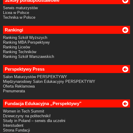
Szkoły ponadpodstawowe
Serwis maturzystów
Licea w Polsce
Technika w Polsce
Rankingi
Ranking Szkół Wyższych
Ranking MBA Perspektywy
Ranking Liceów
Ranking Techników
Ranking Szkół Warszawskich
Perspektywy Press
Salon Maturzystów PERSPEKTYWY
Międzynarodowy Salon Edukacyjny PERSPEKTYWY
Oferta Reklamowa
Prenumerata
Fundacja Edukacyjna „Perspektywy”
Women in Tech Summit
Dziewczyny na politechniki!
Study in Poland – serwis dla uczelni
Interstudent
Strona Fundacji