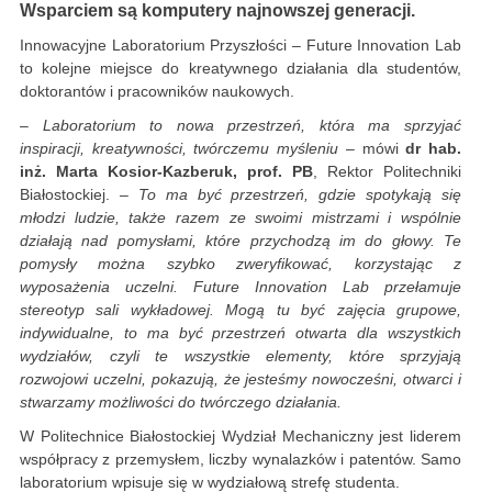
Wsparciem są komputery najnowszej generacji.
Innowacyjne Laboratorium Przyszłości – Future Innovation Lab
to kolejne miejsce do kreatywnego działania dla studentów,
doktorantów i pracowników naukowych.
– Laboratorium to nowa przestrzeń, która ma sprzyjać
inspiracji, kreatywności, twórczemu myśleniu
– mówi
dr hab.
inż. Marta Kosior-Kazberuk, prof. PB
, Rektor Politechniki
Białostockiej.
– To ma być przestrzeń, gdzie spotykają się
młodzi ludzie, także razem ze swoimi mistrzami i wspólnie
działają nad pomysłami, które przychodzą im do głowy. Te
pomysły można szybko zweryfikować, korzystając z
wyposażenia uczelni. Future Innovation Lab przełamuje
stereotyp sali wykładowej. Mogą tu być zajęcia grupowe,
indywidualne, to ma być przestrzeń otwarta dla wszystkich
wydziałów, czyli te wszystkie elementy, które sprzyjają
rozwojowi uczelni, pokazują, że jesteśmy nowocześni, otwarci i
stwarzamy możliwości do twórczego działania.
W Politechnice Białostockiej Wydział Mechaniczny jest liderem
współpracy z przemysłem, liczby wynalazków i patentów. Samo
laboratorium wpisuje się w wydziałową strefę studenta.