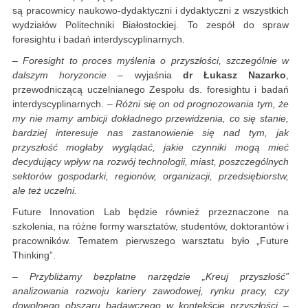
są pracownicy naukowo-dydaktyczni i dydaktyczni z wszystkich
wydziałów Politechniki Białostockiej. To zespół do spraw
foresightu i badań interdyscyplinarnych.
– Foresight to proces myślenia o przyszłości, szczególnie w
dalszym horyzoncie
– wyjaśnia
dr Łukasz Nazarko
,
przewodniczącą uczelnianego Zespołu ds. foresightu i badań
interdyscyplinarnych.
– Różni się on od prognozowania tym, że
my nie mamy ambicji dokładnego przewidzenia, co się stanie,
bardziej interesuje nas zastanowienie się nad tym, jak
przyszłość mogłaby wyglądać, jakie czynniki mogą mieć
decydujący wpływ na rozwój technologii, miast, poszczególnych
sektorów gospodarki, regionów, organizacji, przedsiębiorstw,
ale też uczelni.
Future Innovation Lab będzie również przeznaczone na
szkolenia, na różne formy warsztatów, studentów, doktorantów i
pracowników. Tematem pierwszego warsztatu było „Future
Thinking”.
– Przybliżamy bezpłatne narzędzie „Kreuj przyszłość”
analizowania rozwoju kariery zawodowej, rynku pracy, czy
dowolnego obszaru badawczego w kontekście przyszłości
–