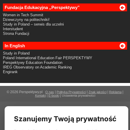
Fundacja Edukacyjna „Perspektywy”
Women in Tech Summit
Dziewczyny na politechniki!
Study in Poland – serwis dla uczelni
Interstudent
Strona Fundacji
In English
Study in Poland
Poland International Education Fair PERSPEKTYWY
Perspektywy Education Foundation
IREG Observatory on Academic Ranking
Engirank
© 2026 Perspektywy.pl
|
|
|
|
O nas
Polityka Prywatności
Znak jakości
Reklama
|
|
Kontakt
E-booki
Ustawienia prywatności
Szanujemy Twoją prywatność