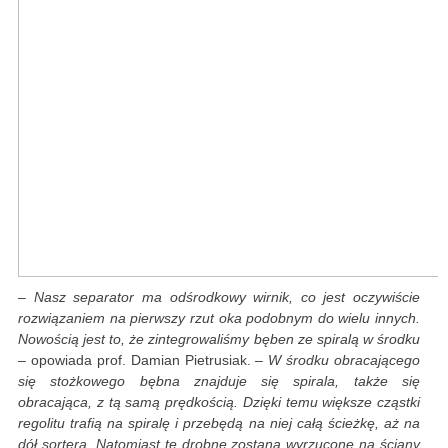
– Nasz separator ma odśrodkowy wirnik, co jest oczywiście
rozwiązaniem na pierwszy rzut oka podobnym do wielu innych.
Nowością jest to, że zintegrowaliśmy bęben ze spiralą w środku
– opowiada prof. Damian Pietrusiak.
– W środku obracającego
się stożkowego bębna znajduje się spirala, także się
obracająca, z tą samą prędkością. Dzięki temu większe cząstki
regolitu trafią na spiralę i przebędą na niej całą ścieżkę, aż na
dół sortera. Natomiast te drobne zostaną wyrzucone na ściany