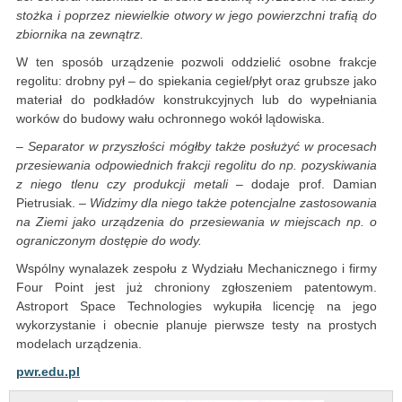
stożka i poprzez niewielkie otwory w jego powierzchni trafią do
zbiornika na zewnątrz.
W ten sposób urządzenie pozwoli oddzielić osobne frakcje
regolitu: drobny pył – do spiekania cegieł/płyt oraz grubsze jako
materiał do podkładów konstrukcyjnych lub do wypełniania
worków do budowy wału ochronnego wokół lądowiska.
– Separator w przyszłości mógłby także posłużyć w procesach
przesiewania odpowiednich frakcji regolitu do np. pozyskiwania
z niego tlenu czy produkcji metali
– dodaje prof. Damian
Pietrusiak.
– Widzimy dla niego także potencjalne zastosowania
na Ziemi jako urządzenia do przesiewania w miejscach np. o
ograniczonym dostępie do wody.
Wspólny wynalazek zespołu z Wydziału Mechanicznego i firmy
Four Point jest już chroniony zgłoszeniem patentowym.
Astroport Space Technologies wykupiła licencję na jego
wykorzystanie i obecnie planuje pierwsze testy na prostych
modelach urządzenia.
pwr.edu.pl