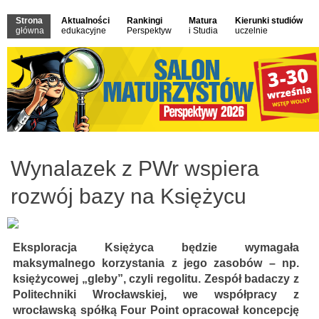
Strona
Aktualności
Rankingi
Matura
Kierunki studiów
główna
edukacyjne
Perspektyw
i Studia
uczelnie
Wynalazek z PWr wspiera
rozwój bazy na Księżycu
Eksploracja Księżyca będzie wymagała
maksymalnego korzystania z jego zasobów – np.
księżycowej „gleby”, czyli regolitu. Zespół badaczy z
Politechniki Wrocławskiej, we współpracy z
wrocławską spółką Four Point opracował koncepcję