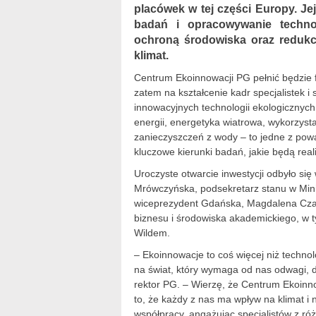
placówek w tej części Europy. J
badań i opracowywanie techno
ochroną środowiska oraz redukc
klimat.
Centrum Ekoinnowacji PG pełnić będzie 
zatem na kształcenie kadr specjalistek i
innowacyjnych technologii ekologicznych
energii, energetyka wiatrowa, wykorzys
zanieczyszczeń z wody – to jedne z po
kluczowe kierunki badań, jakie będą rea
Uroczyste otwarcie inwestycji odbyło się
Mrówczyńska, podsekretarz stanu w Minis
wiceprezydent Gdańska, Magdalena Czar
biznesu i środowiska akademickiego, w t
Wildem.
– Ekoinnowacje to coś więcej niż techno
na świat, który wymaga od nas odwagi, de
rektor PG. – Wierzę, że Centrum Ekoinno
to, że każdy z nas ma wpływ na klimat i 
współpracy, angażując specjalistów z r