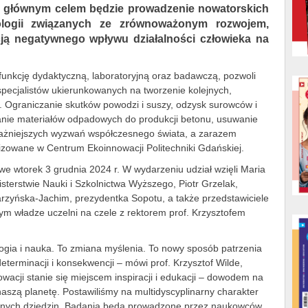
ej głównym celem będzie prowadzenie nowatorskich
logii związanych ze zrównoważonym rozwojem,
ją negatywnego wpływu działalności człowieka na
funkcję dydaktyczną, laboratoryjną oraz badawczą, pozwoli
 specjalistów ukierunkowanych na tworzenie kolejnych,
. Ograniczanie skutków powodzi i suszy, odzysk surowców i
tanie materiałów odpadowych do produkcji betonu, usuwanie
ważniejszych wyzwań współczesnego świata, a zarazem
lizowane w Centrum Ekoinnowacji Politechniki Gdańskiej.
 we wtorek 3 grudnia 2024 r. W wydarzeniu udział wzięli Maria
terstwie Nauki i Szkolnictwa Wyższego, Piotr Grzelak,
zyńska-Jachim, prezydentka Sopotu, a także przedstawiciele
ym władze uczelni na czele z rektorem prof. Krzysztofem
logia i nauka. To zmiana myślenia. To nowy sposób patrzenia
terminacji i konsekwencji – mówi prof. Krzysztof Wilde,
wacji stanie się miejscem inspiracji i edukacji – dowodem na
naszą planetę. Postawiliśmy na multidyscyplinarny charakter
óżnych dziedzin. Badania będą prowadzone przez naukowców,