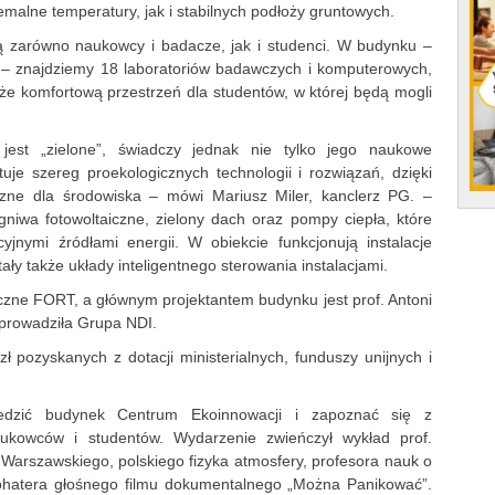
malne temperatury, jak i stabilnych podłoży gruntowych.
ą zarówno naukowcy i badacze, jak i studenci. W budynku –
– znajdziemy 18 laboratoriów badawczych i komputerowych,
kże komfortową przestrzeń dla studentów, w której będą mogli
est „zielone”, świadczy jednak nie tylko jego naukowe
je szereg proekologicznych technologii i rozwiązań, dzięki
zne dla środowiska – mówi Mariusz Miler, kanclerz PG. –
wa fotowoltaiczne, zielony dach oraz pompy ciepła, które
yjnymi źródłami energii. W obiekcie funkcjonują instalacje
y także układy inteligentnego sterowania instalacjami.
iczne FORT, a głównym projektantem budynku jest prof. Antoni
zeprowadziła Grupa NDI.
zł pozyskanych z dotacji ministerialnych, funduszy unijnych i
iedzić budynek Centrum Ekoinnowacji i zapoznać się z
aukowców i studentów. Wydarzenie zwieńczył wykład prof.
arszawskiego, polskiego fizyka atmosfery, profesora nauk o
bohatera głośnego filmu dokumentalnego „Można Panikować”.