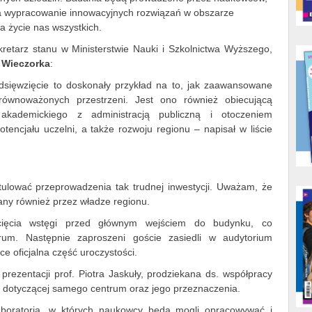
na wypracowanie innowacyjnych rozwiązań w obszarze
na życie nas wszystkich.
kretarz stanu w Ministerstwie Nauki i Szkolnictwa Wyższego,
 Wieczorka
:
dsięwzięcie to doskonały przykład na to, jak zaawansowane
równoważonych przestrzeni. Jest ono również obiecującą
akademickiego z administracją publiczną i otoczeniem
ncjału uczelni, a także rozwoju regionu – napisał w liście
ulować przeprowadzenia tak trudnej inwestycji. Uważam, że
tany również przez władze regionu.
cięcia wstęgi przed głównym wejściem do budynku, co
trum. Następnie zaproszeni goście zasiedli w audytorium
e oficjalna część uroczystości.
prezentacji prof. Piotra Jaskuły, prodziekana ds. współpracy
ka dotyczącej samego centrum oraz jego przeznaczenia.
boratoria, w których naukowcy będą mogli opracowywać i