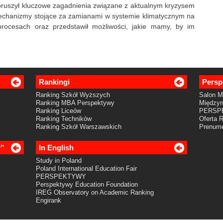
oruszył kluczowe zagadnienia związane z aktualnym kryzysem
echanizmy stojące za zamianami w systemie klimatycznym na
procesach oraz przedstawił możliwości, jakie mamy, by im
Rankingi
Persp
Ranking Szkół Wyższych
Salon 
Ranking MBA Perspektywy
Międzyn
Ranking Liceów
PERSP
Ranking Techników
Oferta 
Ranking Szkół Warszawskich
Prenume
y”
In English
Study in Poland
Poland International Education Fair
PERSPEKTYWY
Perspektywy Education Foundation
IREG Observatory on Academic Ranking
Engirank