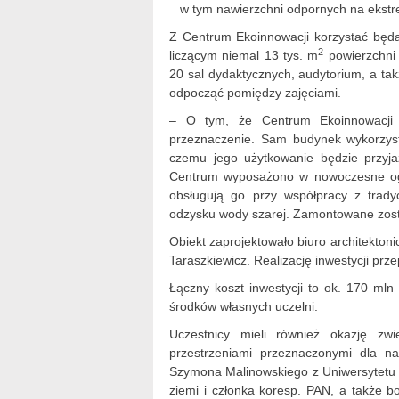
w tym nawierzchni odpornych na ekstre
Z Centrum Ekoinnowacji korzystać będ
2
liczącym niemal 13 tys. m
powierzchni 
20 sal dydaktycznych, audytorium, a ta
odpocząć pomiędzy zajęciami.
– O tym, że Centrum Ekoinnowacji j
przeznaczenie. Sam budynek wykorzystu
czemu jego użytkowanie będzie przyja
Centrum wyposażono w nowoczesne ogni
obsługują go przy współpracy z tradyc
odzysku wody szarej. Zamontowane został
Obiekt zaprojektowało biuro architekton
Taraszkiewicz. Realizację inwestycji pr
Łączny koszt inwestycji to ok. 170 mln 
środków własnych uczelni.
Uczestnicy mieli również okazję zw
przestrzeniami przeznaczonymi dla n
Szymona Malinowskiego z Uniwersytetu W
ziemi i członka koresp. PAN, a także 