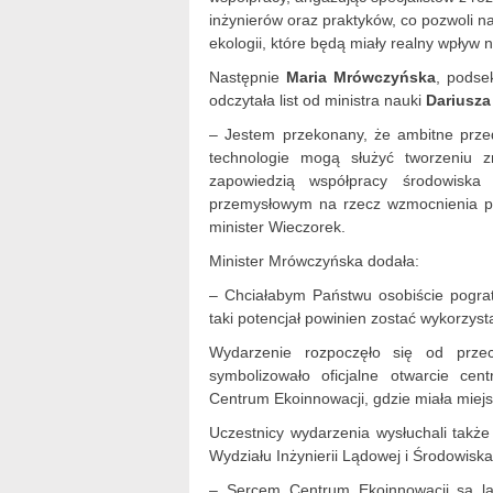
inżynierów oraz praktyków, co pozwoli 
ekologii, które będą miały realny wpływ 
Następnie
Maria Mrówczyńska
, podse
odczytała list od ministra nauki
Dariusza
– Jestem przekonany, że ambitne prze
technologie mogą służyć tworzeniu z
zapowiedzią współpracy środowiska 
przemysłowym na rzecz wzmocnienia pote
minister Wieczorek.
Minister Mrówczyńska dodała:
– Chciałabym Państwu osobiście pograt
taki potencjał powinien zostać wykorzys
Wydarzenie rozpoczęło się od prze
symbolizowało oficjalne otwarcie cen
Centrum Ekoinnowacji, gdzie miała miejsc
Uczestnicy wydarzenia wysłuchali także 
Wydziału Inżynierii Lądowej i Środowis
– Sercem Centrum Ekoinnowacji są la