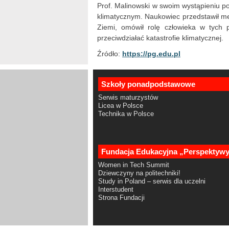
Prof. Malinowski w swoim wystąpieniu p
klimatycznym. Naukowiec przedstawił m
Ziemi, omówił rolę człowieka w tych 
przeciwdziałać katastrofie klimatycznej.
Źródło:
https://pg.edu.pl
Szkoły ponadpodstawowe
Serwis maturzystów
Licea w Polsce
Technika w Polsce
Fundacja Edukacyjna „Perspektyw
Women in Tech Summit
Dziewczyny na politechniki!
Study in Poland – serwis dla uczelni
Interstudent
Strona Fundacji