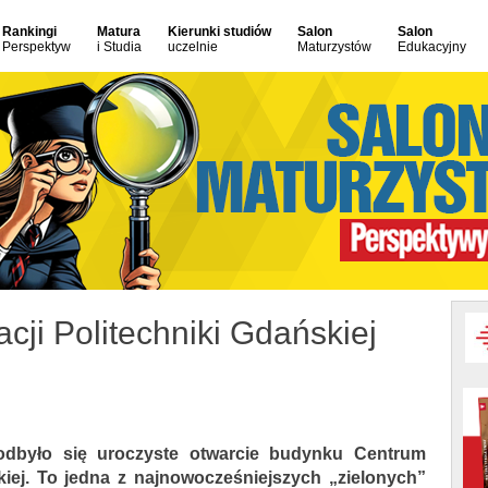
Rankingi
Matura
Kierunki studiów
Salon
Salon
Perspektyw
i Studia
uczelnie
Maturzystów
Edukacyjny
ji Politechniki Gdańskiej
 odbyło się uroczyste otwarcie budynku Centrum
kiej. To jedna z najnowocześniejszych „zielonych”