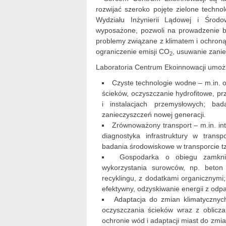
rozwijać szeroko pojęte zielone techno
Wydziału Inżynierii Lądowej i Środo
wyposażone, pozwoli na prowadzenie b
problemy związane z klimatem i ochroną 
ograniczenie emisji CO
, usuwanie zanie
2
Laboratoria Centrum Ekoinnowacji umożl
Czyste technologie wodne – m.in. 
ścieków, oczyszczanie hydrofitowe, p
i instalacjach przemysłowych; ba
zanieczyszczeń nowej generacji.
Zrównoważony transport – m.in. in
diagnostyka infrastruktury w trans
badania środowiskowe w transporcie tzn
Gospodarka o obiegu zamkni
wykorzystania surowców, np. beton
recyklingu, z dodatkami organicznymi; 
efektywny, odzyskiwanie energii z odp
Adaptacja do zmian klimatycznyc
oczyszczania ścieków wraz z oblicz
ochronie wód i adaptacji miast do zm