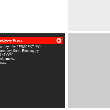
ektywy Press
Maturzystów PERSPEKTYWY
arodowy Salon Edukacyjny
EKTYWY
Reklamowa
rata