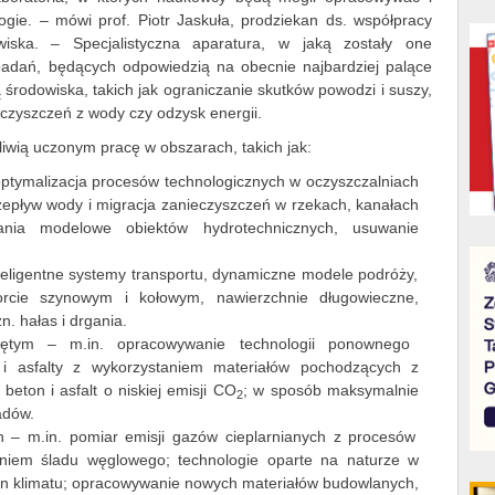
logie. – mówi prof. Piotr Jaskuła, prodziekan ds. współpracy
wiska. – Specjalistyczna aparatura, w jaką zostały one
adań, będących odpowiedzią na obecnie najbardziej palące
środowiska, takich jak ograniczanie skutków powodzi i suszy,
czyszczeń z wody czy odzysk energii.
iwią uczonym pracę w obszarach, takich jak:
optymalizacja procesów technologicznych w oczyszczalniach
rzepływ wody i migracja zanieczyszczeń w rzekach, kanałach
dania modelowe obiektów hydrotechnicznych, usuwanie
teligentne systemy transportu, dynamiczne modele podróży,
porcie szynowym i kołowym, nawierzchnie długowieczne,
. hałas i drgania.
ętym – m.in. opracowywanie technologii ponownego
 i asfalty z wykorzystaniem materiałów pochodzących z
beton i asfalt o niskiej emisji CO
; w sposób maksymalnie
2
adów.
h – m.in. pomiar emisji gazów cieplarnianych z procesów
aniem śladu węglowego; technologie oparte na naturze w
ian klimatu; opracowywanie nowych materiałów budowlanych,