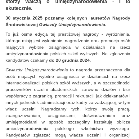
którzy walczą o umiędzynarodowienia - i to
skutecznie.
30 stycznia 2025 poznamy kolejnych laureatów Nagrody
Środowiskowej
Gwiazdy Umiędzynarodowienia
.
To już ósma edycja tej prestiżowej nagrody
-
wyróżnienia,
którego misją jest wyłonienie, nagrodzenie oraz promocja osób
mających wybitne osiągnięcia w działaniach na rzecz
umiędzynarodowienia polskich szkół wyższych. Na zgłoszenia
kandydatów czekamy
do 20 grudnia 2024
.
Gwiazdy Umiędzynarodowienia
to nagroda przeznaczona dla
osób mających wybitne osiągnięcia w działaniach na rzecz
internacjonalizacji polskich szkół wyższych, a w szczególności
pracowników uczelni akademickich: zarówno działów i biur
współpracy z zagranicą, promocji i rekrutacji, jak dziekanatów i
innych jednostek administracji oraz kadry zarządzającej, w tym
władz uczelni. Nagradzamy tych, którzy swoją pracą,
zaangażowaniem, osiągnięciami, doświadczeniem oraz
umiejętnościami w sposób szczególny kształtują oblicze
umiędzynarodowienia polskiego szkolnictwa wyższego.
Kandydatów zgłaszać mogą władze uczelni i organizacji