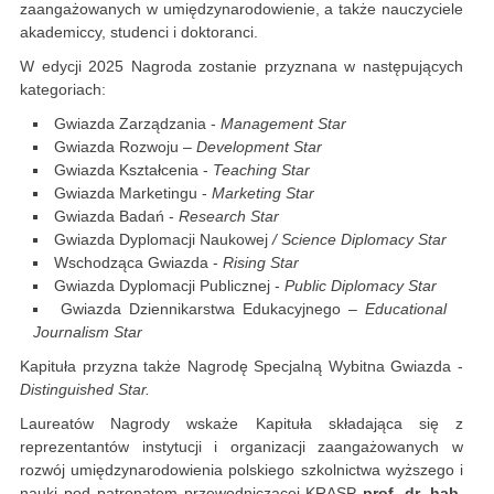
zaangażowanych w umiędzynarodowienie, a także nauczyciele
akademiccy, studenci i doktoranci.
W edycji 2025 Nagroda zostanie przyznana w następujących
kategoriach:
Gwiazda Zarządzania -
Management Star
Gwiazda Rozwoju –
Development Star
Gwiazda Kształcenia -
Teaching Star
Gwiazda Marketingu -
Marketing Star
Gwiazda Badań -
Research Star
Gwiazda Dyplomacji Naukowej
/ Science Diplomacy Star
Wschodząca Gwiazda -
Rising Star
Gwiazda Dyplomacji Publicznej -
Public Diplomacy Star
Gwiazda Dziennikarstwa Edukacyjnego
– Educational
Journalism Star
Kapituła przyzna także Nagrodę Specjalną Wybitna Gwiazda -
Distinguished Star.
Laureatów Nagrody wskaże Kapituła składająca się z
reprezentantów instytucji i organizacji zaangażowanych w
rozwój umiędzynarodowienia polskiego szkolnictwa wyższego i
nauki pod patronatem przewodniczącej KRASP
prof. dr. hab.