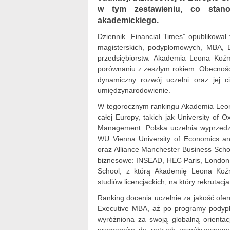
w tym zestawieniu, co sta
akademickiego.
Dziennik „Financial Times” opublikował
magisterskich, podyplomowych, MBA, E
przedsiębiorstw. Akademia Leona Koź
porównaniu z zeszłym rokiem. Obecnoś
dynamiczny rozwój uczelni oraz jej c
umiędzynarodowienie.
W tegorocznym rankingu Akademia Leona
całej Europy, takich jak University of
Management. Polska uczelnia wyprzedził
WU Vienna University of Economics an
oraz Alliance Manchester Business Scho
biznesowe: INSEAD, HEC Paris, London
School, z którą Akademię Leona Koźm
studiów licencjackich, na który rekrutac
Ranking docenia uczelnie za jakość ofe
Executive MBA, aż po programy podyp
wyróżniona za swoją globalną orienta