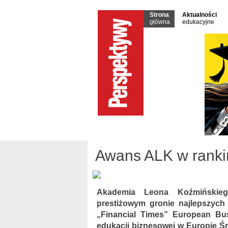
Strona
Aktualności
główna
edukacyjne
Awans ALK w rankin
Akademia Leona Koźmińskie
prestiżowym gronie najlepszych
„Financial Times” European Bus
edukacji biznesowej w Europie Ś