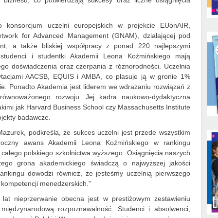
iznesu, co potwierdzają sukcesy oraz liczne osiągnięcia
go konsorcjum uczelni europejskich w projekcie EUonAIR,
 Network for Advanced Management (GNAM), działającej pod
t, a także bliskiej współpracy z ponad 220 najlepszymi
 studenci i studentki Akademii Leona Koźmińskiego mają
o doświadczenia oraz czerpania z różnorodności. Uczelnia
dytacjami AACSB, EQUIS i AMBA, co plasuje ją w gronie 1%
ie. Ponadto Akademia jest liderem we wdrażaniu rozwiązań z
 zrównoważonego rozwoju. Jej kadra naukowo-dydaktyczna
akimi jak Harvard Business School czy Massachusetts Institute
ojekty badawcze.
 Mazurek, podkreśla, że sukces uczelni jest przede wszystkim
egoroczny awans Akademii Leona Koźmińskiego w rankingu
 całego polskiego szkolnictwa wyższego. Osiągnięcia naszych
zego grona akademickiego świadczą o najwyższej jakości
rankingu dowodzi również, że jesteśmy uczelnią pierwszego
j kompetencji menedżerskich.”
at nieprzerwanie obecna jest w prestiżowym zestawieniu
 międzynarodową rozpoznawalność. Studenci i absolwenci,