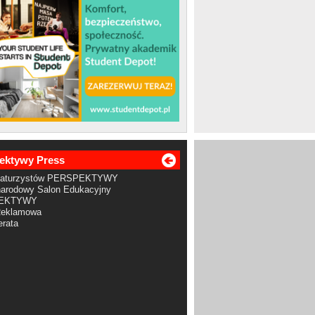
ektywy Press
Maturzystów PERSPEKTYWY
arodowy Salon Edukacyjny
EKTYWY
Reklamowa
rata