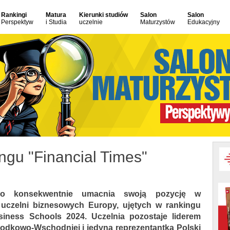
Rankingi
Matura
Kierunki studiów
Salon
Salon
Perspektyw
i Studia
uczelnie
Maturzystów
Edukacyjny
gu "Financial Times"
go konsekwentnie umacnia swoją pozycję w
 uczelni biznesowych Europy, ujętych w rankingu
iness Schools 2024. Uczelnia pozostaje liderem
rodkowo-Wschodniej i jedyną reprezentantką Polski