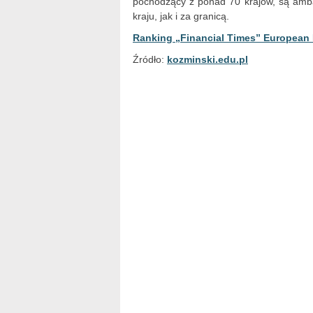
pochodzący z ponad 70 krajów, są amb
kraju, jak i za granicą.
Ranking „Financial Times” European
Źródło:
kozminski.edu.pl