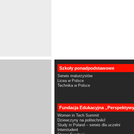
Szkoły ponadpodstawowe
Serwis maturzystów
Licea w Polsce
Technika w Polsce
Fundacja Edukacyjna „Perspektyw
Women in Tech Summit
Dziewczyny na politechniki!
Study in Poland – serwis dla uczelni
Interstudent