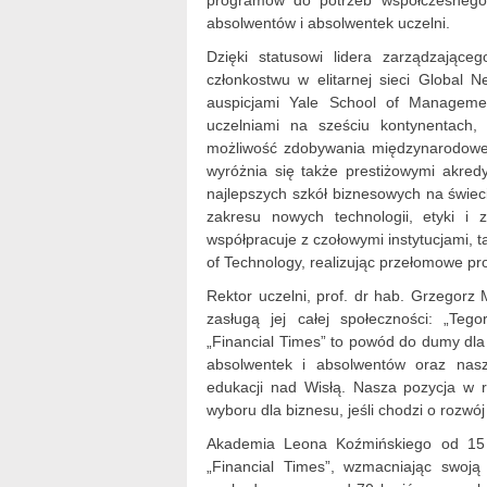
programów do potrzeb współczesnego b
absolwentów i absolwentek uczelni.
Dzięki statusowi lidera zarządzające
członkostwu w elitarnej sieci Global
auspicjami Yale School of Managemen
uczelniami na sześciu kontynentach,
możliwość zdobywania międzynarodoweg
wyróżnia się także prestiżowymi akre
najlepszych szkół biznesowych na świec
zakresu nowych technologii, etyki i
współpracuje z czołowymi instytucjami, t
of Technology, realizując przełomowe pr
Rektor uczelni, prof. dr hab. Grzegorz
zasługą jej całej społeczności: „T
„Financial Times” to powód do dumy dla
absolwentek i absolwentów oraz nas
edukacji nad Wisłą. Nasza pozycja w 
wyboru dla biznesu, jeśli chodzi o rozwó
Akademia Leona Koźmińskiego od 15 l
„Financial Times”, wzmacniając swoją