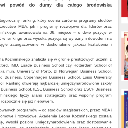
nowi powód do dumy dla całego środowiska
 tegoroczny ranking, który ocenia zarówno programy studiów
xecutive MBA, jak i programy rozwojowe dla liderów oraz
mińskiego awansowała na 38. miejsce – o dwie pozycje w
ć w rankingu oraz wysoka pozycja są wyraźnym dowodem na
iągłe zaangażowanie w doskonalenie jakości kształcenia i
 Koźmińskiego znalazła się w gronie prestiżowych uczelni z
 Oxford, IMD, Esade Business School czy Rotterdam School of
a m.in. University of Porto, BI Norwegian Business School,
d Business, Copenhagen Business School, Luiss University
ol. Ranking otwierają najbardziej umiędzynarodowione szkoły
 Business School, IESE Business School oraz ESCP Business
ińskiego łączy alians strategiczny oraz wspólny program
ja rozpocznie się już niebawem.
rowanych programów – od studiów magisterskich, przez MBA i
lomowe i rozwojowe. Akademia Leona Koźmińskiego została
cję, wysoki poziom umiędzynarodowienia oraz dostosowanie