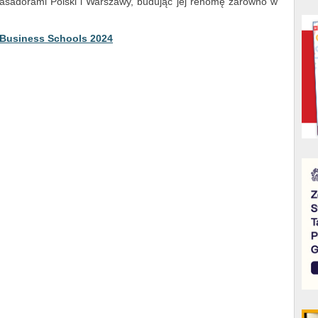
asadorami Polski i Warszawy, budując jej renomę zarówno w
 Business Schools 2024