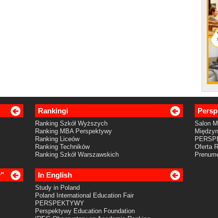
Rankingi
Persp
Ranking Szkół Wyższych
Salon 
Ranking MBA Perspektywy
Międzyn
Ranking Liceów
PERSP
Ranking Techników
Oferta 
Ranking Szkół Warszawskich
Prenume
y”
In English
Study in Poland
Poland International Education Fair
PERSPEKTYWY
Perspektywy Education Foundation