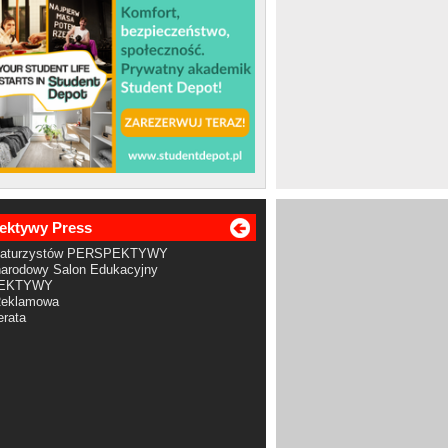
ektywy Press
Maturzystów PERSPEKTYWY
arodowy Salon Edukacyjny
EKTYWY
Reklamowa
rata