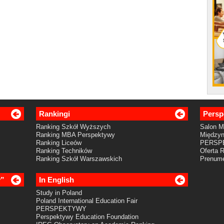
Rankingi
Persp
Ranking Szkół Wyższych
Salon 
Ranking MBA Perspektywy
Międzyn
Ranking Liceów
PERSP
Ranking Techników
Oferta 
Ranking Szkół Warszawskich
Prenume
y”
In English
Study in Poland
Poland International Education Fair
PERSPEKTYWY
Perspektywy Education Foundation