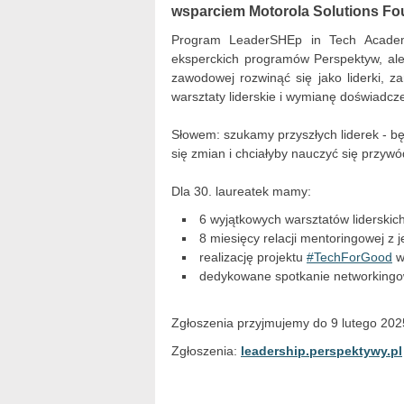
wsparciem Motorola Solutions Fo
Program LeaderSHEp in Tech Academy
eksperckich programów Perspektyw, al
zawodowej rozwinąć się jako liderki, z
warsztaty liderskie i wymianę doświadcz
Słowem: szukamy przyszłych liderek - bę
się zmian i chciałyby nauczyć się przyw
Dla 30. laureatek mamy:
6 wyjątkowych warsztatów liderskic
8 miesięcy relacji mentoringowej z
realizację projektu
#TechForGood
w
dedykowane spotkanie networking
Zgłoszenia przyjmujemy do 9 lutego 2025
Zgłoszenia:
leadership.perspektywy.pl