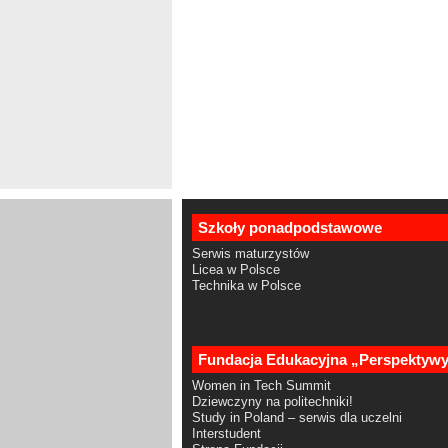
Szkoły ponadpodstawowe
Serwis maturzystów
Licea w Polsce
Technika w Polsce
Fundacja Edukacyjna „Perspektyw
Women in Tech Summit
Dziewczyny na politechniki!
Study in Poland – serwis dla uczelni
Interstudent