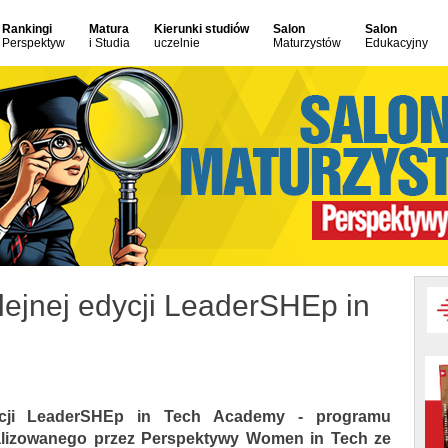
Rankingi
Matura
Kierunki studiów
Salon
Salon
Perspektyw
i Studia
uczelnie
Maturzystów
Edukacyjny
lejnej edycji LeaderSHEp in
ycji LeaderSHEp in Tech Academy - programu
alizowanego przez Perspektywy Women in Tech ze