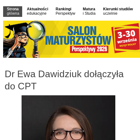
Strona
Aktualności
Rankingi
Matura
Kierunki studiów
główna
edukacyjne
Perspektyw
i Studia
uczelnie
Dr Ewa Dawidziuk dołączyła
do CPT