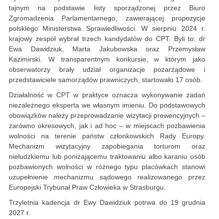
tajnym na podstawie listy sporządzonej przez Biuro
Zgromadzenia Parlamentarnego, zawierającej propozycje
polskiego Ministerstwa Sprawiedliwości. W sierpniu 2024 r.
krajowy zespół wybrał trzech kandydatów do CPT. Byli to: dr
Ewa Dawidziuk, Marta Jakubowska oraz Przemysław
Kazimirski. W transparentnym konkursie, w którym jako
obserwatorzy brały udział organizacje pozarządowe i
przedstawiciele samorządów prawniczych, startowało 17 osób.
Działalność w CPT w praktyce oznacza wykonywanie zadań
niezależnego eksperta we własnym imieniu. Do podstawowych
obowiązków należy przeprowadzanie wizytacji prewencyjnych –
zarówno okresowych, jak i ad hoc – w miejscach pozbawienia
wolności na terenie państw członkowskich Rady Europy.
Mechanizm wizytacyjny zapobiegania torturom oraz
nieludzkiemu lub poniżającemu traktowaniu albo karaniu osób
pozbawionych wolności w różnego typu placówkach stanowi
uzupełnienie mechanizmu sądowego realizowanego przez
Europejski Trybunał Praw Człowieka w Strasburgu.
Trzyletnia kadencja dr Ewy Dawidziuk potrwa do 19 grudnia
2027 r.