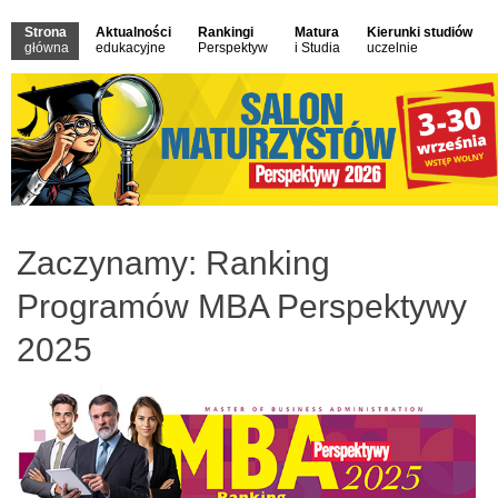
Strona
Aktualności
Rankingi
Matura
Kierunki studiów
główna
edukacyjne
Perspektyw
i Studia
uczelnie
Zaczynamy: Ranking
Programów MBA Perspektywy
2025