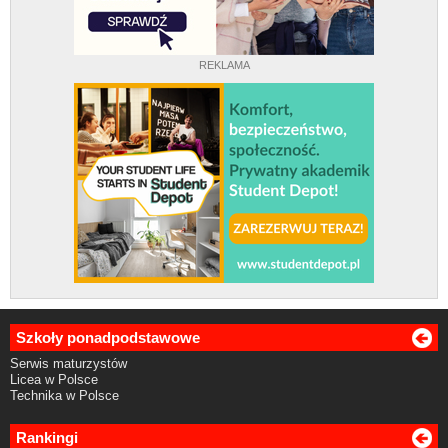
REKLAMA
Szkoły ponadpodstawowe
Serwis maturzystów
Licea w Polsce
Technika w Polsce
Rankingi