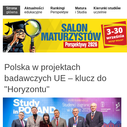
Strona
Aktualności
Rankingi
Matura
Kierunki studiów
główna
edukacyjne
Perspektyw
i Studia
uczelnie
Polska w projektach
badawczych UE – klucz do
"Horyzontu"