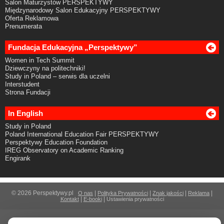
Salon Maturzystów PERSPEKTYWY
Międzynarodowy Salon Edukacyjny PERSPEKTYWY
Oferta Reklamowa
Prenumerata
Fundacja Edukacyjna „Perspektywy”
Women in Tech Summit
Dziewczyny na politechniki!
Study in Poland – serwis dla uczelni
Interstudent
Strona Fundacji
In English
Study in Poland
Poland International Education Fair PERSPEKTYWY
Perspektywy Education Foundation
IREG Observatory on Academic Ranking
Engirank
© 2026 Perspektywy.pl
|
|
|
|
O nas
Polityka Prywatności
Znak jakości
Reklama
|
|
Kontakt
E-booki
Ustawienia prywatności