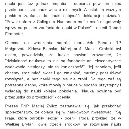
nauki jest też jednak empatia - odbiorca powinien mieć
przekonanie, że naukowiec o nim myśli. A ostatnim ważnym
punktem zaufania do nauki spójność deklaracji i działań.
"Pewnie afera z Collegium Humanum może mieć długotrwały
wpływ na poziom zaufania do nauki w Polsce" - ocenił Robert
Firmhofer.
Obecna na wręczeniu nagród marszałek Senatu RP
Małgorzata Kidawa-Błońska, której prof. Maciej Grabski był
ojcem, powiedziała, że ludzie powinni zrozumieć, że
"działalność naukowa to nie są fanaberie ani ekscentryczne
wydawanie pieniędzy, ale to konieczność". Jej zdaniem, jeśli
chcemy zrozumieć świat i go zmieniać, musimy poszukiwać
rozwiązań, a bez nauki tego się nie zrobi. Do tego zaś są
potrzebne osoby, które mówią o nauce w sposób przystępny i
wciągają do nauki kolejne pokolenia. "Nauka powinna być
przepustką do przyszłości" - oceniła.
Prezes FNP Maciej Żylicz zastanawiał się, jak przekonać
społeczeństwo, że opłaca się w naukowców inwestować. "Są
kraje, które odrobiły lekcję" - ocenił. Podał przykład, że w
Wielkiej Brytanii dwie trzecie środków na rozwijanie nauki