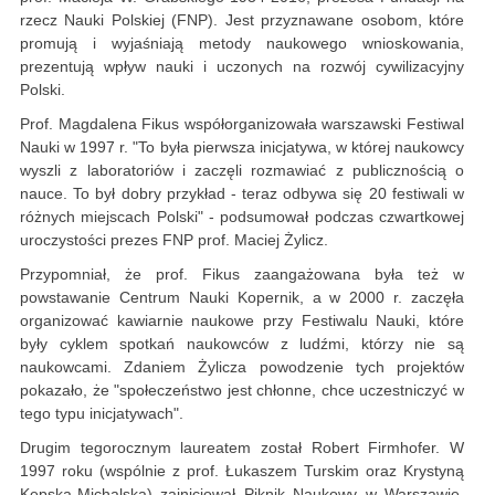
rzecz Nauki Polskiej (FNP). Jest przyznawane osobom, które
promują i wyjaśniają metody naukowego wnioskowania,
prezentują wpływ nauki i uczonych na rozwój cywilizacyjny
Polski.
Prof. Magdalena Fikus współorganizowała warszawski Festiwal
Nauki w 1997 r. "To była pierwsza inicjatywa, w której naukowcy
wyszli z laboratoriów i zaczęli rozmawiać z publicznością o
nauce. To był dobry przykład - teraz odbywa się 20 festiwali w
różnych miejscach Polski" - podsumował podczas czwartkowej
uroczystości prezes FNP prof. Maciej Żylicz.
Przypomniał, że prof. Fikus zaangażowana była też w
powstawanie Centrum Nauki Kopernik, a w 2000 r. zaczęła
organizować kawiarnie naukowe przy Festiwalu Nauki, które
były cyklem spotkań naukowców z ludźmi, którzy nie są
naukowcami. Zdaniem Żylicza powodzenie tych projektów
pokazało, że "społeczeństwo jest chłonne, chce uczestniczyć w
tego typu inicjatywach".
Drugim tegorocznym laureatem został Robert Firmhofer. W
1997 roku (wspólnie z prof. Łukaszem Turskim oraz Krystyną
Kępską-Michalską) zainicjował Piknik Naukowy w Warszawie.