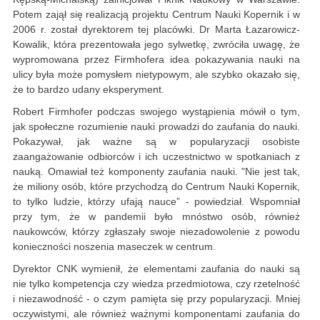
Potem zajął się realizacją projektu Centrum Nauki Kopernik i w
2006 r. został dyrektorem tej placówki. Dr Marta Łazarowicz-
Kowalik, która prezentowała jego sylwetkę, zwróciła uwagę, że
wypromowana przez Firmhofera idea pokazywania nauki na
ulicy była może pomysłem nietypowym, ale szybko okazało się,
że to bardzo udany eksperyment.
Robert Firmhofer podczas swojego wystąpienia mówił o tym,
jak społeczne rozumienie nauki prowadzi do zaufania do nauki.
Pokazywał, jak ważne są w popularyzacji osobiste
zaangażowanie odbiorców i ich uczestnictwo w spotkaniach z
nauką. Omawiał też komponenty zaufania nauki. "Nie jest tak,
że miliony osób, które przychodzą do Centrum Nauki Kopernik,
to tylko ludzie, którzy ufają nauce” - powiedział. Wspomniał
przy tym, że w pandemii było mnóstwo osób, również
naukowców, którzy zgłaszały swoje niezadowolenie z powodu
konieczności noszenia maseczek w centrum.
Dyrektor CNK wymienił, że elementami zaufania do nauki są
nie tylko kompetencja czy wiedza przedmiotowa, czy rzetelność
i niezawodność - o czym pamięta się przy popularyzacji. Mniej
oczywistymi, ale również ważnymi komponentami zaufania do