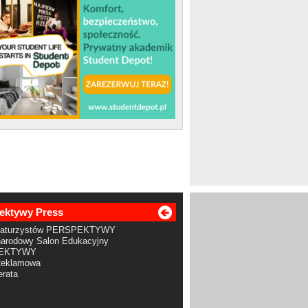
ektywy Press
Maturzystów PERSPEKTYWY
arodowy Salon Edukacyjny
EKTYWY
Reklamowa
rata