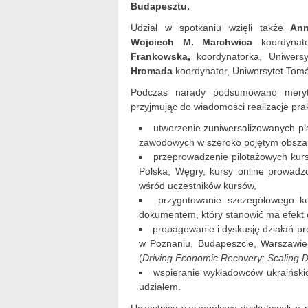
Budapesztu.
Udział w spotkaniu wzięli także
Ann
Wojciech M. Marchwica
koordynato
Frankowska,
koordynatorka, Uniwersy
Hromada
koordynator, Uniwersytet Tomá
Podczas narady podsumowano meryto
przyjmując do wiadomości realizacje prak
utworzenie zuniwersalizowanych p
zawodowych w szeroko pojętym obszar
przeprowadzenie pilotażowych kur
Polska, Węgry, kursy online prowadz
wśród uczestników kursów,
przygotowanie szczegółowego k
dokumentem, który stanowić ma efekt 
propagowanie i dyskusję działań p
w Poznaniu, Budapeszcie, Warszawie 
(
Driving Economic Recovery: Scaling D
wspieranie wykładowców ukraińskic
udziałem.