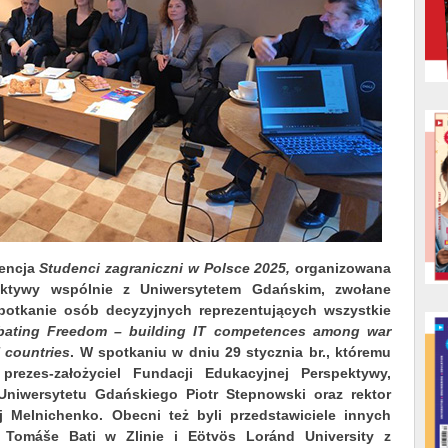
rencja
Studenci zagraniczni w Polsce 2025,
organizowana
ektywy wspólnie z Uniwersytetem Gdańskim, zwołane
potkanie osób decyzyjnych reprezentujących wszystkie
bating Freedom – building IT competences among war
 countries
. W spotkaniu w dniu 29 stycznia br., któremu
prezes-założyciel Fundacji Edukacyjnej Perspektywy,
 Uniwersytetu Gdańskiego Piotr Stepnowski oraz rektor
lij Melnichenko. Obecni też byli przedstawiciele innych
u Tomáše Bati w Zlinie i Eötvös Loránd University z