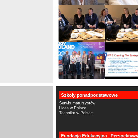
Szkoły ponadpodstawowe
Serwis maturzystów
Licea w Polsce
Technika w Polsce
Fundacja Edukacyjna „Perspektyw