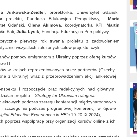
a Jurkowska-Zeidler
, prorektorka, Uniwersytet Gdański,
r projektu, Fundacja Edukacyjna Perspektywy,
Marta
tet Gdański,
Olena Akimova
, koordynatorka KPI,
Martin
še Bati,
Julia Łysik
, Fundacja Edukacyjna Perspektywy.
rycznie pierwszy rok trwania projektu z zadowoleniem
tycznie wszystkich założonych celów projektu, czyli:
lanów pomocy emigrantom z Ukrainy poprzez ofertę kursów
ze IT,
sów w krajach reprezentowanych przez partnerów (Czechy,
one z Ukrainy) wraz z przeprowadzeniem akcji ankietowej
onspektu i rozpoczęcie prac redakcyjnych nad głównym
działań projektu –
Strategy for Ukrainian refugees
.
rojektowych podczas szeregu konferencji międzynarodowych
i szczególnie podczas programowej konferencji w Kijowie
igital Education Experiences in HEIs
19-20 IX 2024),
h poprzez współpracę przy organizacji kursów online z ich