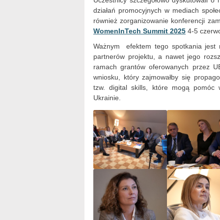
Uczestnicy szczegółowo dyskutowali o
działań promocyjnych w mediach społec
również zorganizowanie konferencji zam
WomenInTech Summit 2025
4-5 czerw
Ważnym efektem tego spotkania jest r
partnerów projektu, a nawet jego rozsz
ramach grantów oferowanych przez UE
wniosku, który zajmowałby się propag
tzw. digital skills, które mogą pomó
Ukrainie.