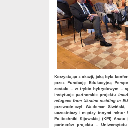
Korzystając z okazji, jaką była konfe
przez Fundację Edukacyjną Persp
zostało – w trybie hybrydowym – s
instytucje partnerskie projektu
Incu
refugees from Ukraine residing in EU
przewodniczył Waldemar Siwiński, 
uczestniczyli między innymi rektor
Politechniki Kijowskiej (KPI) Anato
partnerów projektu – Uniwersytet