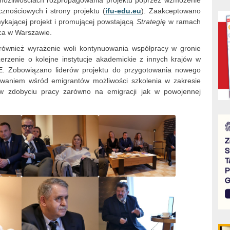
 możliwościach rozpropagowania projektu poprzez wzmożenie
znościowych i strony projektu (
ifu-edu.eu
). Zaakceptowano
ykającej projekt i promującej powstającą
Strategię
w ramach
ca w Warszawie.
ównież wyrażenie woli kontynuowania współpracy w gronie
erzenie o kolejne instytucje akademickie z innych krajów w
. Zobowiązano liderów projektu do przygotowania nowego
owaniem wśród emigrantów możliwości szkolenia w zakresie
c w zdobyciu pracy zarówno na emigracji jak w powojennej