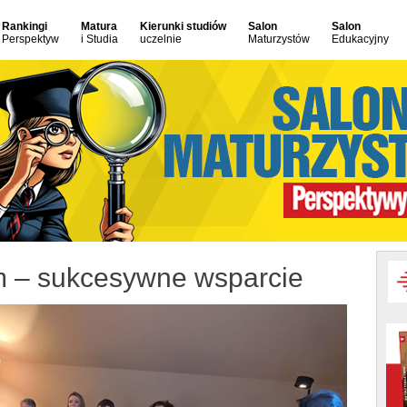
Rankingi
Matura
Kierunki studiów
Salon
Salon
Perspektyw
i Studia
uczelnie
Maturzystów
Edukacyjny
m – sukcesywne wsparcie