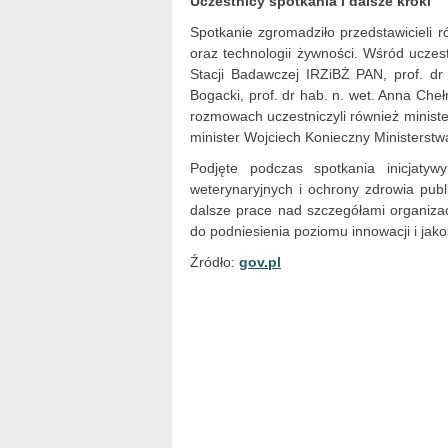
Uczestnicy spotkania i dalsze kroki
Spotkanie zgromadziło przedstawicieli ró
oraz technologii żywności. Wśród uczes
Stacji Badawczej IRZiBŻ PAN, prof. dr
Bogacki, prof. dr hab. n. wet. Anna Che
rozmowach uczestniczyli również ministe
minister Wojciech Konieczny Ministerstw
Podjęte podczas spotkania inicjaty
weterynaryjnych i ochrony zdrowia pub
dalsze prace nad szczegółami organizac
do podniesienia poziomu innowacji i jak
Źródło:
gov.pl