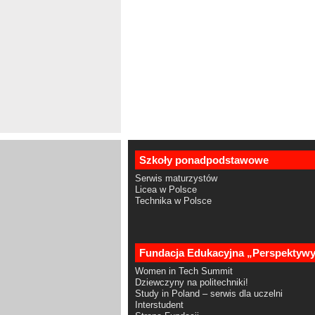
Szkoły ponadpodstawowe
Serwis maturzystów
Licea w Polsce
Technika w Polsce
Fundacja Edukacyjna „Perspektyw
Women in Tech Summit
Dziewczyny na politechniki!
Study in Poland – serwis dla uczelni
Interstudent