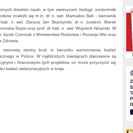
żnych dziedzin nauki, w tym weterynarii, biologii, zootechniki
tników znaleźli się m.in. dr n. wet. Mamadou Bah - kierownik
 hab. n. wet. Dariusz Jan Skarżyński, dr n. zootech. Marek
łmońska-Soyta oraz prof. dr hab. n. wet. Wojciech Niżański. W
r Jacek Czerniak z Ministerstwa Rolnictwa i Rozwoju Wsi oraz
a Zdrowia.
wy stanowią istotny krok w kierunku wzmocnienia badań
licznego w Polsce. W najbliższych miesiącach planowane są
yjnymi i finansowymi tych projektów, co może przyczynić się
ości badań weterynaryjnych w kraju.