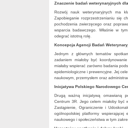
Znaczenie badań weterynaryjnych dla
Rozwój nauk weterynaryjnych ma klu
Zapobieganie rozprzestrzenianiu się 
pochodzenia zwierzęcego oraz poprawa
wsparcia badawczego. Właśnie w tym
odegrać istotną rolę.
Koncepcja Agencji Badań Weterynary
Jednym z głównych tematów spotkani
zadaniem miałoby być koordynowanie 
miałaby wspierać zarówno badania podst
epidemiologiczne i prewencyjne. Jej ce
naukowym, przemysłem oraz administrac
Inicjatywa Polskiego Narodowego Ce
Drugą ważną inicjatywą omawianą po
Centrum 3R. Jego celem miałoby być w
Zastąpienie, Ograniczenie i Udoskona
ogólnopolskiej platformy wspierające
naukowego i społeczeństwa w tym zakre