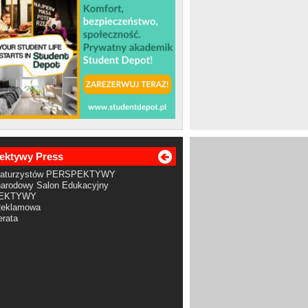
ektywy Press
Maturzystów PERSPEKTYWY
arodowy Salon Edukacyjny
EKTYWY
Reklamowa
rata