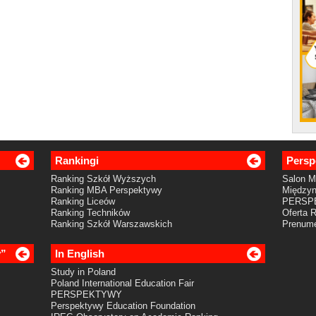
Rankingi
Persp
Ranking Szkół Wyższych
Salon 
Ranking MBA Perspektywy
Międzyn
Ranking Liceów
PERSP
Ranking Techników
Oferta 
Ranking Szkół Warszawskich
Prenume
y”
In English
Study in Poland
Poland International Education Fair
PERSPEKTYWY
Perspektywy Education Foundation