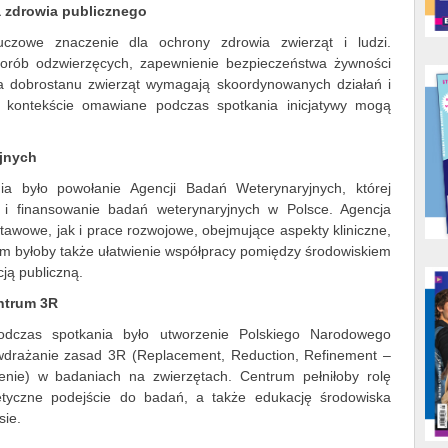
 zdrowia publicznego
czowe znaczenie dla ochrony zdrowia zwierząt i ludzi.
chorób odzwierzęcych, zapewnienie bezpieczeństwa żywności
 dobrostanu zwierząt wymagają skoordynowanych działań i
 kontekście omawiane podczas spotkania inicjatywy mogą
jnych
a było powołanie Agencji Badań Weterynaryjnych, której
i finansowanie badań weterynaryjnych w Polsce. Agencja
awowe, jak i prace rozwojowe, obejmujące aspekty kliniczne,
lem byłoby także ułatwienie współpracy pomiędzy środowiskiem
ją publiczną.
ntrum 3R
dczas spotkania było utworzenie Polskiego Narodowego
drażanie zasad 3R (Replacement, Reduction, Refinement –
lenie) w badaniach na zwierzętach. Centrum pełniłoby rolę
j etyczne podejście do badań, a także edukację środowiska
sie.