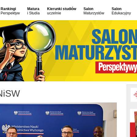
Rankingi
Matura
Kierunki studiów
Salon
Salon
Perspektyw
i Studia
uczelnie
Maturzystów
Edukacyjny
MNiSW