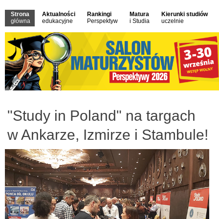
Strona
Aktualności
Rankingi
Matura
Kierunki studiów
główna
edukacyjne
Perspektyw
i Studia
uczelnie
"Study in Poland" na targach
w Ankarze, Izmirze i Stambule!