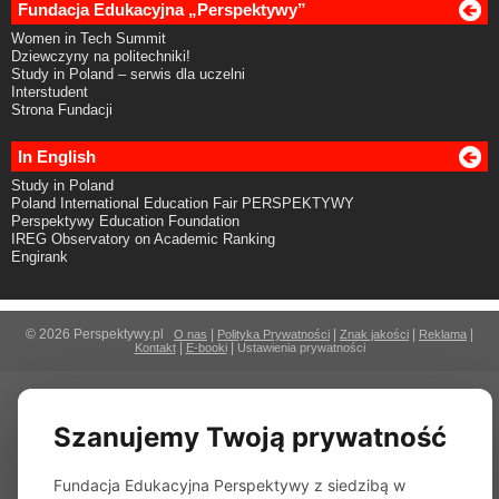
Fundacja Edukacyjna „Perspektywy”
Women in Tech Summit
Dziewczyny na politechniki!
Study in Poland – serwis dla uczelni
Interstudent
Strona Fundacji
In English
Study in Poland
Poland International Education Fair PERSPEKTYWY
Perspektywy Education Foundation
IREG Observatory on Academic Ranking
Engirank
© 2026 Perspektywy.pl
|
|
|
|
O nas
Polityka Prywatności
Znak jakości
Reklama
|
|
Kontakt
E-booki
Ustawienia prywatności
Szanujemy Twoją prywatność
Fundacja Edukacyjna Perspektywy z siedzibą w