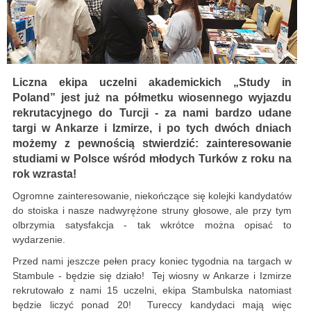
Liczna ekipa uczelni akademickich „Study in
Poland” jest już na półmetku wiosennego wyjazdu
rekrutacyjnego do Turcji - za nami bardzo udane
targi w Ankarze i Izmirze, i po tych dwóch dniach
możemy z pewnością stwierdzić: zainteresowanie
studiami w Polsce wśród młodych Turków z roku na
rok wzrasta!
Ogromne zainteresowanie, niekończące się kolejki kandydatów
do stoiska i nasze nadwyrężone struny głosowe, ale przy tym
olbrzymia satysfakcja - tak wkrótce można opisać to
wydarzenie.
Przed nami jeszcze pełen pracy koniec tygodnia na targach w
Stambule - będzie się działo! Tej wiosny w Ankarze i Izmirze
rekrutowało z nami 15 uczelni, ekipa Stambulska natomiast
będzie liczyć ponad 20! Tureccy kandydaci mają więc