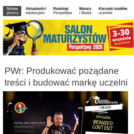
Strona
Aktualności
Rankingi
Matura
Kierunki studiów
główna
edukacyjne
Perspektyw
i Studia
uczelnie
PWr: Produkować pożądane
treści i budować markę uczelni