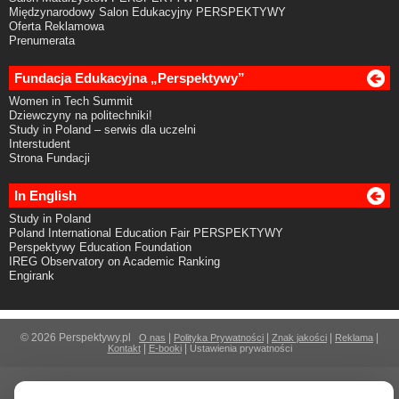
Międzynarodowy Salon Edukacyjny PERSPEKTYWY
Oferta Reklamowa
Prenumerata
Fundacja Edukacyjna „Perspektywy”
Women in Tech Summit
Dziewczyny na politechniki!
Study in Poland – serwis dla uczelni
Interstudent
Strona Fundacji
In English
Study in Poland
Poland International Education Fair PERSPEKTYWY
Perspektywy Education Foundation
IREG Observatory on Academic Ranking
Engirank
© 2026 Perspektywy.pl
|
|
|
|
O nas
Polityka Prywatności
Znak jakości
Reklama
|
|
Kontakt
E-booki
Ustawienia prywatności