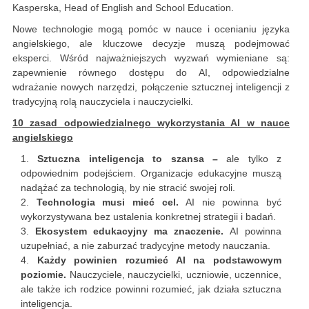
Kasperska, Head of English and School Education.
Nowe technologie mogą pomóc w nauce i ocenianiu języka
angielskiego, ale kluczowe decyzje muszą podejmować
eksperci. Wśród najważniejszych wyzwań wymieniane są:
zapewnienie równego dostępu do AI, odpowiedzialne
wdrażanie nowych narzędzi, połączenie sztucznej inteligencji z
tradycyjną rolą nauczyciela i nauczycielki.
10 zasad odpowiedzialnego wykorzystania AI w nauce
angielskiego
Sztuczna inteligencja to szansa –
ale tylko z
odpowiednim podejściem. Organizacje edukacyjne muszą
nadążać za technologią, by nie stracić swojej roli.
Technologia musi mieć cel.
AI nie powinna być
wykorzystywana bez ustalenia konkretnej strategii i badań.
Ekosystem edukacyjny ma znaczenie.
AI powinna
uzupełniać, a nie zaburzać tradycyjne metody nauczania.
Każdy powinien rozumieć AI na podstawowym
poziomie.
Nauczyciele, nauczycielki, uczniowie, uczennice,
ale także ich rodzice powinni rozumieć, jak działa sztuczna
inteligencja.