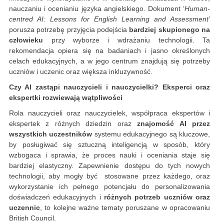
nauczaniu i ocenianiu języka angielskiego. Dokument ‘
Human-
centred AI: Lessons for English Learning and Assessment
’
porusza potrzebę przyjęcia podejścia
bardziej skupionego na
człowieku
przy wyborze i wdrażaniu technologii. Ta
rekomendacja opiera się na badaniach i jasno określonych
celach edukacyjnych, a w jego centrum znajdują się potrzeby
uczniów i uczenic oraz większa inkluzywność.
Czy AI zastąpi nauczycieli i nauczycielki? Eksperci oraz
ekspertki rozwiewają wątpliwości
Rola nauczycieli oraz nauczycielek, współpraca ekspertów i
ekspertek z różnych dziedzin oraz
znajomość AI przez
wszystkich uczestników
systemu edukacyjnego są kluczowe,
by posługiwać się sztuczną inteligencją w sposób, który
wzbogaca i sprawia, że proces nauki i oceniania staje się
bardziej elastyczny. Zapewnienie dostępu do tych nowych
technologii, aby mogły być stosowane przez każdego, oraz
wykorzystanie ich pełnego potencjału do personalizowania
doświadczeń edukacyjnych i
różnych potrzeb uczniów oraz
uczennic
, to kolejne ważne tematy poruszane w opracowaniu
British Council.