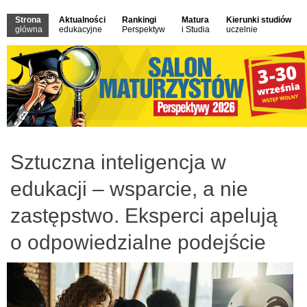
Strona
Aktualności
Rankingi
Matura
Kierunki studiów
główna
edukacyjne
Perspektyw
i Studia
uczelnie
Sztuczna inteligencja w
edukacji – wsparcie, a nie
zastępstwo. Eksperci apelują
o odpowiedzialne podejście