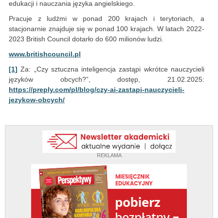
edukacji i nauczania języka angielskiego.
Pracuje z ludźmi w ponad 200 krajach i terytoriach, a
stacjonarnie znajduje się w ponad 100 krajach. W latach 2022-
2023 British Council dotarło do 600 milionów ludzi.
www.britishcouncil.pl
[1]
Za: „Czy sztuczna inteligencja zastąpi wkrótce nauczycieli
języków obcych?”, dostęp, 21.02.2025:
https://preply.com/pl/blog/czy-ai-zastapi-nauczycieli-
jezykow-obcych/
REKLAMA