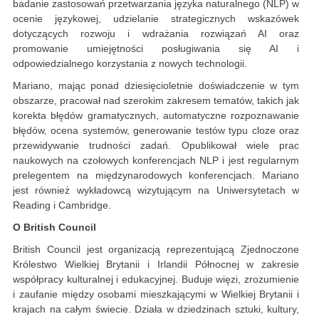
badanie zastosowań przetwarzania języka naturalnego (NLP) w
ocenie językowej, udzielanie strategicznych wskazówek
dotyczących rozwoju i wdrażania rozwiązań AI oraz
promowanie umiejętności posługiwania się AI i
odpowiedzialnego korzystania z nowych technologii.
Mariano, mając ponad dziesięcioletnie doświadczenie w tym
obszarze, pracował nad szerokim zakresem tematów, takich jak
korekta błędów gramatycznych, automatyczne rozpoznawanie
błędów, ocena systemów, generowanie testów typu cloze oraz
przewidywanie trudności zadań. Opublikował wiele prac
naukowych na czołowych konferencjach NLP i jest regularnym
prelegentem na międzynarodowych konferencjach. Mariano
jest również wykładowcą wizytującym na Uniwersytetach w
Reading i Cambridge.
O British Council
British Council jest organizacją reprezentującą Zjednoczone
Królestwo Wielkiej Brytanii i Irlandii Północnej w zakresie
współpracy kulturalnej i edukacyjnej. Buduje więzi, zrozumienie
i zaufanie między osobami mieszkającymi w Wielkiej Brytanii i
krajach na całym świecie. Działa w dziedzinach sztuki, kultury,