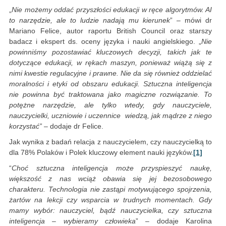
„
Nie możemy oddać przyszłości edukacji w ręce algorytmów. AI
to narzędzie, ale to ludzie nadają mu kierunek
” – mówi dr
Mariano Felice, autor raportu British Council oraz starszy
badacz i ekspert ds. oceny języka i nauki angielskiego. „
Nie
powinniśmy pozostawiać kluczowych decyzji, takich jak te
dotyczące edukacji, w rękach maszyn, ponieważ wiążą się z
nimi kwestie regulacyjne i prawne. Nie da się również oddzielać
moralności i etyki od obszaru edukacji. Sztuczna inteligencja
nie powinna być traktowana jako magiczne rozwiązanie. To
potężne narzędzie, ale tylko wtedy, gdy nauczyciele,
nauczycielki, uczniowie i uczennice wiedzą, jak mądrze z niego
korzystać” –
dodaje dr Felice.
Jak wynika z badań relacja z nauczycielem, czy nauczycielką to
dla 78% Polaków i Polek kluczowy element nauki języków.
[1]
“
Choć sztuczna inteligencja może przyspieszyć naukę,
większość z nas wciąż obawia się jej bezosobowego
charakteru. Technologia nie zastąpi motywującego spojrzenia,
żartów na lekcji czy wsparcia w trudnych momentach. Gdy
mamy wybór: nauczyciel, bądź nauczycielka, czy sztuczna
inteligencja – wybieramy człowieka
” – dodaje Karolina