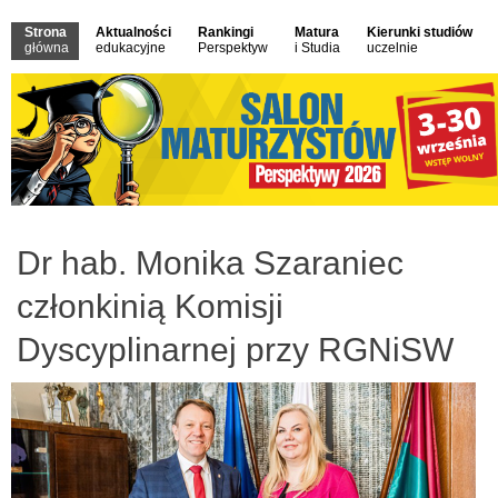
Strona
Aktualności
Rankingi
Matura
Kierunki studiów
główna
edukacyjne
Perspektyw
i Studia
uczelnie
Dr hab. Monika Szaraniec
członkinią Komisji
Dyscyplinarnej przy RGNiSW