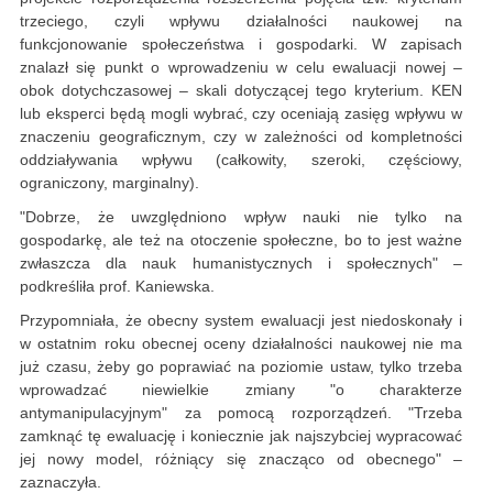
trzeciego, czyli wpływu działalności naukowej na
funkcjonowanie społeczeństwa i gospodarki. W zapisach
znalazł się punkt o wprowadzeniu w celu ewaluacji nowej –
obok dotychczasowej – skali dotyczącej tego kryterium. KEN
lub eksperci będą mogli wybrać, czy oceniają zasięg wpływu w
znaczeniu geograficznym, czy w zależności od kompletności
oddziaływania wpływu (całkowity, szeroki, częściowy,
ograniczony, marginalny).
"Dobrze, że uwzględniono wpływ nauki nie tylko na
gospodarkę, ale też na otoczenie społeczne, bo to jest ważne
zwłaszcza dla nauk humanistycznych i społecznych" –
podkreśliła prof. Kaniewska.
Przypomniała, że obecny system ewaluacji jest niedoskonały i
w ostatnim roku obecnej oceny działalności naukowej nie ma
już czasu, żeby go poprawiać na poziomie ustaw, tylko trzeba
wprowadzać niewielkie zmiany "o charakterze
antymanipulacyjnym" za pomocą rozporządzeń. "Trzeba
zamknąć tę ewaluację i koniecznie jak najszybciej wypracować
jej nowy model, różniący się znacząco od obecnego" –
zaznaczyła.