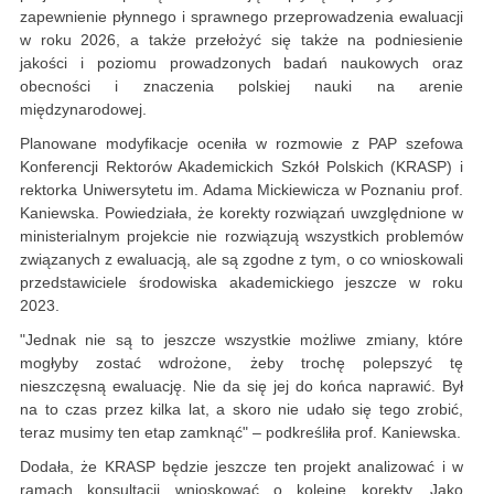
zapewnienie płynnego i sprawnego przeprowadzenia ewaluacji
w roku 2026, a także przełożyć się także na podniesienie
jakości i poziomu prowadzonych badań naukowych oraz
obecności i znaczenia polskiej nauki na arenie
międzynarodowej.
Planowane modyfikacje oceniła w rozmowie z PAP szefowa
Konferencji Rektorów Akademickich Szkół Polskich (KRASP) i
rektorka Uniwersytetu im. Adama Mickiewicza w Poznaniu prof.
Kaniewska. Powiedziała, że korekty rozwiązań uwzględnione w
ministerialnym projekcie nie rozwiązują wszystkich problemów
związanych z ewaluacją, ale są zgodne z tym, o co wnioskowali
przedstawiciele środowiska akademickiego jeszcze w roku
2023.
"Jednak nie są to jeszcze wszystkie możliwe zmiany, które
mogłyby zostać wdrożone, żeby trochę polepszyć tę
nieszczęsną ewaluację. Nie da się jej do końca naprawić. Był
na to czas przez kilka lat, a skoro nie udało się tego zrobić,
teraz musimy ten etap zamknąć" – podkreśliła prof. Kaniewska.
Dodała, że KRASP będzie jeszcze ten projekt analizować i w
ramach konsultacji wnioskować o kolejne korekty. Jako