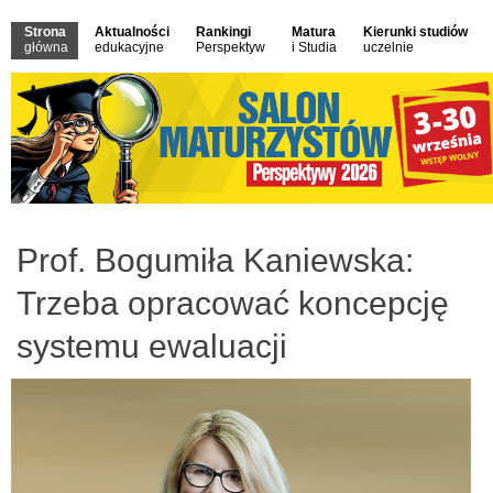
Strona
Aktualności
Rankingi
Matura
Kierunki studiów
główna
edukacyjne
Perspektyw
i Studia
uczelnie
Prof. Bogumiła Kaniewska:
Trzeba opracować koncepcję
systemu ewaluacji