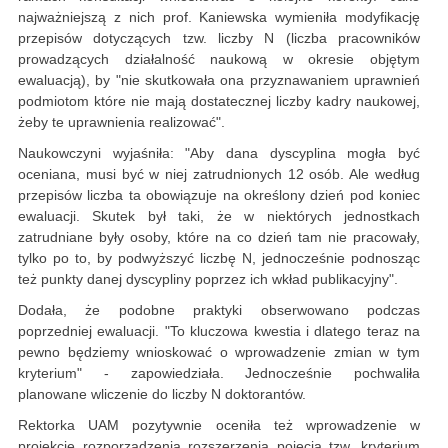
najważniejszą z nich prof. Kaniewska wymieniła modyfikację
przepisów dotyczących tzw. liczby N (liczba pracowników
prowadzących działalność naukową w okresie objętym
ewaluacją), by "nie skutkowała ona przyznawaniem uprawnień
podmiotom które nie mają dostatecznej liczby kadry naukowej,
żeby te uprawnienia realizować".
Naukowczyni wyjaśniła: "Aby dana dyscyplina mogła być
oceniana, musi być w niej zatrudnionych 12 osób. Ale według
przepisów liczba ta obowiązuje na określony dzień pod koniec
ewaluacji. Skutek był taki, że w niektórych jednostkach
zatrudniane były osoby, które na co dzień tam nie pracowały,
tylko po to, by podwyższyć liczbę N, jednocześnie podnosząc
też punkty danej dyscypliny poprzez ich wkład publikacyjny".
Dodała, że podobne praktyki obserwowano podczas
poprzedniej ewaluacji. "To kluczowa kwestia i dlatego teraz na
pewno będziemy wnioskować o wprowadzenie zmian w tym
kryterium" - zapowiedziała. Jednocześnie pochwaliła
planowane wliczenie do liczby N doktorantów.
Rektorka UAM pozytywnie oceniła też wprowadzenie w
projekcie rozporządzenia rozszerzenia pojęcia tzw. kryterium