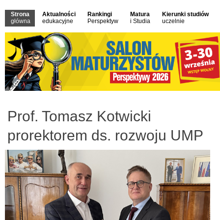
Strona
Aktualności
Rankingi
Matura
Kierunki studiów
główna
edukacyjne
Perspektyw
i Studia
uczelnie
Prof. Tomasz Kotwicki
prorektorem ds. rozwoju UMP