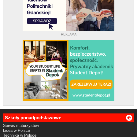
REKLAMA
Szkoły ponadpodstawowe
Serwis maturzystów
Licea w Polsce
Technika w Polsce