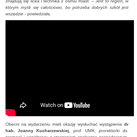
znajdują się licea i technika z ośmiu miast.
– Jest to region, w
którym myśli się całościowo, bo potrzeba dobrych szkół jest
wszędzie
- powiedziała.
Obecni na wydarzeniu mieli okazję wysłuchać wystąpienia
dr
hab. Joanny Kucharzewskiej
, prof. UMK, prorektorki ds.
promocji i współpracy z otoczeniem społeczno-gospodarczym,