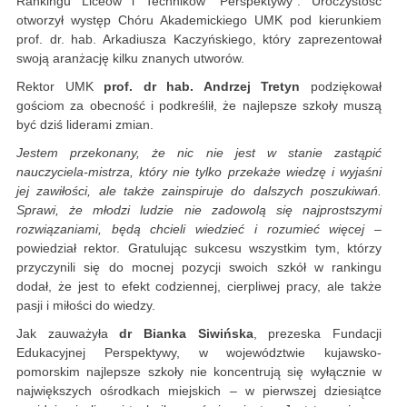
Rankingu Liceów i Techników "Perspektywy". Uroczystość
otworzył występ Chóru Akademickiego UMK pod kierunkiem
prof. dr. hab. Arkadiusza Kaczyńskiego, który zaprezentował
swoją aranżację kilku znanych utworów.
Rektor UMK
prof. dr hab. Andrzej Tretyn
podziękował
gościom za obecność i podkreślił, że najlepsze szkoły muszą
być dziś liderami zmian.
Jestem przekonany, że nic nie jest w stanie zastąpić
nauczyciela-mistrza, który nie tylko przekaże wiedzę i wyjaśni
jej zawiłości, ale także zainspiruje do dalszych poszukiwań.
Sprawi, że młodzi ludzie nie zadowolą się najprostszymi
rozwiązaniami, będą chcieli wiedzieć i rozumieć więcej
–
powiedział rektor. Gratulując sukcesu wszystkim tym, którzy
przyczynili się do mocnej pozycji swoich szkół w rankingu
dodał, że jest to efekt codziennej, cierpliwej pracy, ale także
pasji i miłości do wiedzy.
Jak zauważyła
dr Bianka Siwińska
, prezeska Fundacji
Edukacyjnej Perspektywy, w województwie kujawsko-
pomorskim najlepsze szkoły nie koncentrują się wyłącznie w
największych ośrodkach miejskich – w pierwszej dziesiątce