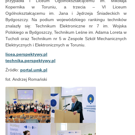
przypadła I Liceum Ogólnokształcącemu im. Mikołaja
Kopernika w Toruniu, a trzecia – VI Liceum
Ogólnokształcącemu im. Jana i Jędrzeja Śniadeckich w
Bydgoszczy. Na podium wojewódzkiego rankingu techników
znalazły się: Technikum Elektroniczne nr 7 im. Wojska
Polskiego w Bydgoszczy, Technikum Leśne im. Adama Loreta w
Tucholi oraz Technikum nr 5 w Zespole Szkół Mechanicznych
Elektrycznych i Elektronicznych w Toruniu.
licea.perspektywy.pl
technika.perspektywy.pl
Źródło:
portal.umk.pl
fot. Andrzej Romański