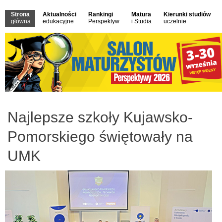
Strona
Aktualności
Rankingi
Matura
Kierunki studiów
główna
edukacyjne
Perspektyw
i Studia
uczelnie
Najlepsze szkoły Kujawsko-
Pomorskiego świętowały na
UMK