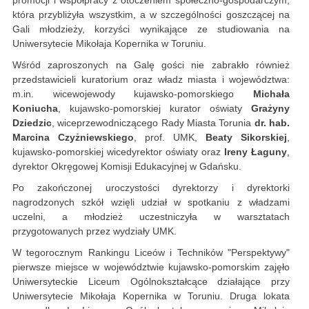
która przybliżyła wszystkim, a w szczególności goszczącej na
Gali młodzieży, korzyści wynikające ze studiowania na
Uniwersytecie Mikołaja Kopernika w Toruniu.
Wśród zaproszonych na Galę gości nie zabrakło również
przedstawicieli kuratorium oraz władz miasta i województwa:
m.in. wicewojewody kujawsko-pomorskiego
Michała
Koniucha
, kujawsko-pomorskiej kurator oświaty
Grażyny
Dziedzic
, wiceprzewodniczącego Rady Miasta Torunia
dr. hab.
Marcina Czyżniewskiego
, prof. UMK,
Beaty Sikorskiej
,
kujawsko-pomorskiej wicedyrektor oświaty oraz
Ireny Łaguny
,
dyrektor Okręgowej Komisji Edukacyjnej w Gdańsku.
Po zakończonej uroczystości dyrektorzy i dyrektorki
nagrodzonych szkół wzięli udział w spotkaniu z władzami
uczelni, a młodzież uczestniczyła w warsztatach
przygotowanych przez wydziały UMK.
W tegorocznym Rankingu Liceów i Techników "Perspektywy"
pierwsze miejsce w województwie kujawsko-pomorskim zajęło
Uniwersyteckie Liceum Ogólnokształcące działające przy
Uniwersytecie Mikołaja Kopernika w Toruniu. Druga lokata