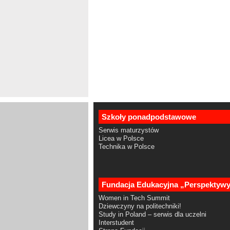
Szkoły ponadpodstawowe
Serwis maturzystów
Licea w Polsce
Technika w Polsce
Fundacja Edukacyjna „Perspektyw
Women in Tech Summit
Dziewczyny na politechniki!
Study in Poland – serwis dla uczelni
Interstudent