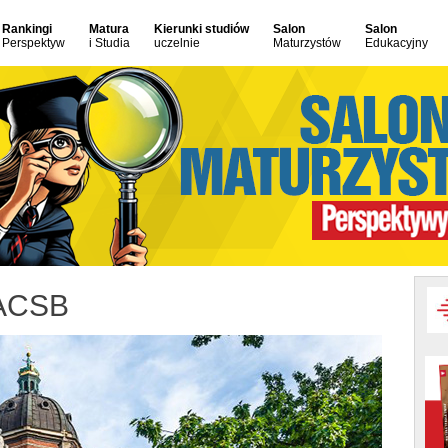
Rankingi
Matura
Kierunki studiów
Salon
Salon
Perspektyw
i Studia
uczelnie
Maturzystów
Edukacyjny
AACSB