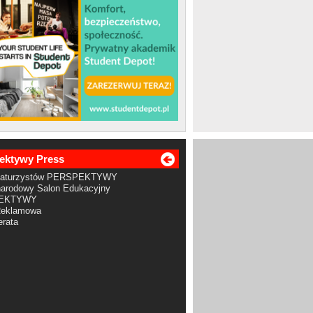
ektywy Press
Maturzystów PERSPEKTYWY
arodowy Salon Edukacyjny
EKTYWY
Reklamowa
rata