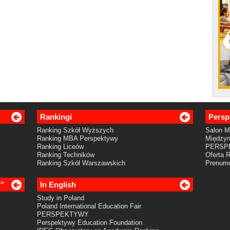
Rankingi
Persp
Ranking Szkół Wyższych
Salon 
Ranking MBA Perspektywy
Międzyn
Ranking Liceów
PERSP
Ranking Techników
Oferta 
Ranking Szkół Warszawskich
Prenume
y”
In English
Study in Poland
Poland International Education Fair
PERSPEKTYWY
Perspektywy Education Foundation