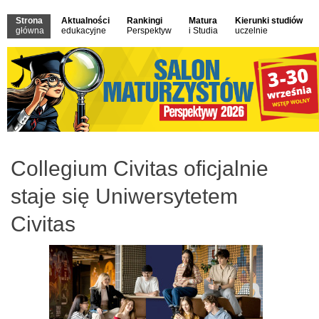
Strona
Aktualności
Rankingi
Matura
Kierunki studiów
główna
edukacyjne
Perspektyw
i Studia
uczelnie
Collegium Civitas oficjalnie
staje się Uniwersytetem
Civitas