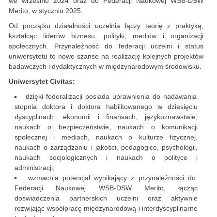
we wrześniu 2024 oraz do Federacji Naukowej WSB-DSW
Merito, w styczniu 2025.
Od początku działalności uczelnia łączy teorię z praktyką,
kształcąc liderów biznesu, polityki, mediów i organizacji
społecznych. Przynależność do federacji uczelni i status
uniwersytetu to nowe szanse na realizację kolejnych projektów
badawczych i dydaktycznych w międzynarodowym środowisku.
Uniwersytet Civitas:
dzięki federalizacji posiada uprawnienia do nadawania
stopnia doktora i doktora habilitowanego w dziesięciu
dyscyplinach: ekonomii i finansach, językoznawstwie,
naukach o bezpieczeństwie, naukach o komunikacji
społecznej i mediach, naukach o kulturze fizycznej,
naukach o zarządzaniu i jakości, pedagogice, psychologii,
naukach socjologicznych i naukach o polityce i
administracji;
wzmacnia potencjał wynikający z przynależności do
Federacji Naukowej WSB-DSW Merito, łącząc
doświadczenia partnerskich uczelni oraz aktywnie
rozwijając współpracę międzynarodową i interdyscyplinarne