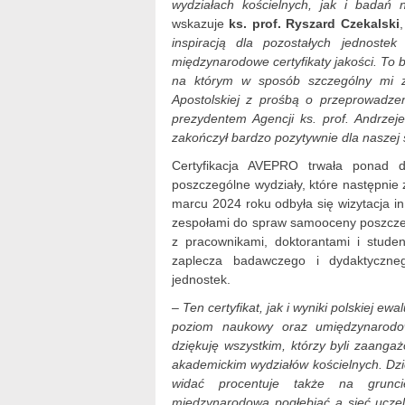
wydziałach kościelnych, jak i badań
wskazuje
ks. prof. Ryszard Czekalski
inspiracją dla pozostałych jednost
międzynarodowe certyfikaty jakości. To
na którym w sposób szczególny mi z
Apostolskiej z prośbą o przeprowadze
prezydentem Agencji ks. prof. Andrze
zakończył bardzo pozytywnie dla naszej 
Certyfikacja AVEPRO trwała ponad d
poszczególne wydziały, które następnie
marcu 2024 roku odbyła się wizytacja in 
zespołami do spraw samooceny poszczeg
z pracownikami, doktorantami i stude
zaplecza badawczego i dydaktyczn
jednostek.
– Ten certyfikat, jak i wyniki polskiej e
poziom naukowy oraz umiędzynarodowi
dziękuję wszystkim, którzy byli zaanga
akademickim wydziałów kościelnych. Dzi
widać procentuje także na grunc
międzynarodową pogłębiać a sieć uczelni 