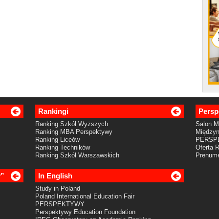
Rankingi
Persp
Ranking Szkół Wyższych
Salon 
Ranking MBA Perspektywy
Międzyn
Ranking Liceów
PERSP
Ranking Techników
Oferta 
Ranking Szkół Warszawskich
Prenume
y”
In English
Study in Poland
Poland International Education Fair
PERSPEKTYWY
Perspektywy Education Foundation