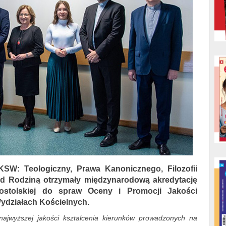
KSW: Teologiczny, Prawa Kanonicznego, Filozofii
ad Rodziną otrzymały międzynarodową akredytację
stolskiej do spraw Oceny i Promocji Jakości
Wydziałach Kościelnych.
ajwyższej jakości kształcenia kierunków prowadzonych na