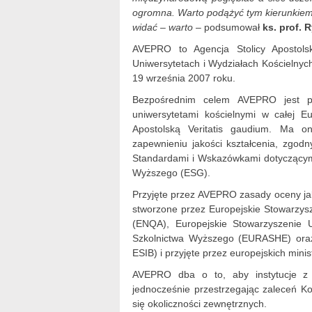
ogromna. Warto podążyć tym kierunkiem,
widać – warto
– podsumował
ks. prof. 
AVEPRO to Agencja Stolicy Apostols
Uniwersytetach i Wydziałach Kościelny
19 września 2007 roku.
Bezpośrednim celem AVEPRO jest pod
uniwersytetami kościelnymi w całej E
Apostolską Veritatis gaudium. Ma o
zapewnieniu jakości kształcenia, zgo
Standardami i Wskazówkami dotyczącym
Wyższego (ESG).
Przyjęte przez AVEPRO zasady oceny jak
stworzone przez Europejskie Stowarzys
(ENQA), Europejskie Stowarzyszenie U
Szkolnictwa Wyższego (EURASHE) oraz
ESIB) i przyjęte przez europejskich mini
AVEPRO dba o to, aby instytucje z 
jednocześnie przestrzegając zaleceń Kon
się okoliczności zewnętrznych.