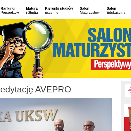
Rankingi
Matura
Kierunki studiów
Salon
Salon
Perspektyw
i Studia
uczelnie
Maturzystów
Edukacyjny
redytację AVEPRO