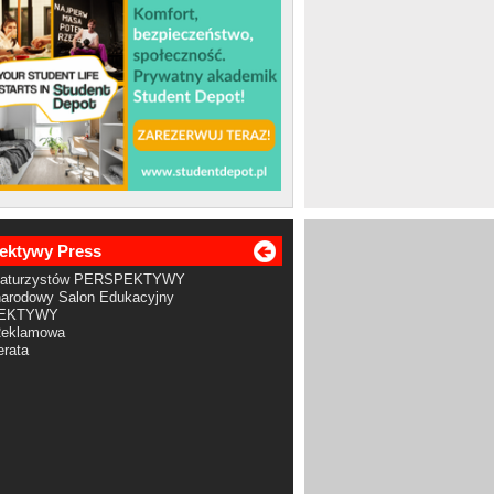
ektywy Press
Maturzystów PERSPEKTYWY
arodowy Salon Edukacyjny
EKTYWY
Reklamowa
rata