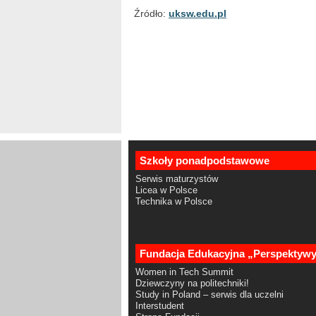
Źródło:
uksw.edu.pl
Szkoły ponadpodstawowe
Serwis maturzystów
Licea w Polsce
Technika w Polsce
Fundacja Edukacyjna „Perspektyw
Women in Tech Summit
Dziewczyny na politechniki!
Study in Poland – serwis dla uczelni
Interstudent