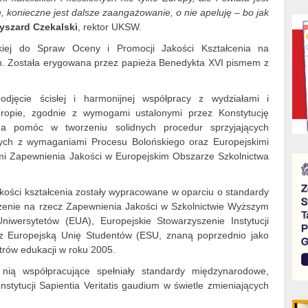
 konieczne jest dalsze zaangażowanie, o nie apeluję – bo jak
Ryszard Czekalski
, rektor UKSW.
kiej do Spraw Oceny i Promocji Jakości Kształcenia na
ch. Została erygowana przez papieża Benedykta XVI pismem z
jęcie ścisłej i harmonijnej współpracy z wydziałami i
uropie, zgodnie z wymogami ustalonymi przez Konstytucję
na pomóc w tworzeniu solidnych procedur sprzyjających
dnych z wymaganiami Procesu Bolońskiego oraz Europejskimi
i Zapewnienia Jakości w Europejskim Obszarze Szkolnictwa
ości kształcenia zostały wypracowane w oparciu o standardy
zenie na rzecz Zapewnienia Jakości w Szkolnictwie Wyższym
niwersytetów (EUA), Europejskie Stowarzyszenie Instytucji
 Europejską Unię Studentów (ESU, znaną poprzednio jako
strów edukacji w roku 2005.
nią współpracujące spełniały standardy międzynarodowe,
stytucji Sapientia Veritatis gaudium w świetle zmieniających