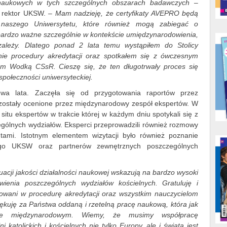
 naukowych w tych szczególnych obszarach badawczych
–
, rektor UKSW.
– Mam nadzieję, że certyfikaty AVEPRO będą
ek naszego Uniwersytetu, które również mogą zabiegać o
 bardzo ważne szczególnie w kontekście umiędzynarodowienia,
ależy. Dlatego ponad 2 lata temu wystąpiłem do Stolicy
nie procedury akredytacji oraz spotkałem się z ówczesnym
jem Wodką CSsR. Cieszę się, że ten długotrwały proces się
społeczności uniwersyteckiej.
wa lata. Zaczęła się od przygotowania raportów przez
 zostały ocenione przez międzynarodowy zespół ekspertów. W
situ ekspertów w trakcie której w każdym dniu spotykali się z
ólnych wydziałów. Eksperci przeprowadzili również rozmowy
ntami. Istotnym elementem wizytacji było również poznanie
ego UKSW oraz partnerów zewnętrznych poszczególnych
waluacji jakości działalności naukowej wskazują na bardzo wysoki
enia poszczególnych wydziałów kościelnych. Gratuluję i
żowani w procedurę akredytacji oraz wszystkim nauczycielom
ękuję za Państwa oddaną i rzetelną pracę naukową, która jak
ie międzynarodowym. Wiemy, że musimy współpracę
katolickich i kościelnych nie tylko Europy, ale i świata jest