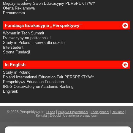
Międzynarodowy Salon Edukacyjny PERSPEKTYWY
Oferta Reklamowa
Prenumerata
Fundacja Edukacyjna „Perspektywy”
Women in Tech Summit
Dziewczyny na politechniki!
Study in Poland – serwis dla uczelni
Interstudent
Strona Fundacji
In English
Study in Poland
Poland International Education Fair PERSPEKTYWY
Perspektywy Education Foundation
IREG Observatory on Academic Ranking
Engirank
© 2026 Perspektywy.pl
|
|
|
|
O nas
Polityka Prywatności
Znak jakości
Reklama
|
|
Kontakt
E-booki
Ustawienia prywatności