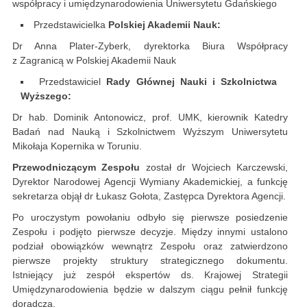
współpracy i umiędzynarodowienia Uniwersytetu Gdańskiego
Przedstawicielka
Polskiej Akademii Nauk:
Dr Anna Plater-Zyberk, dyrektorka Biura Współpracy
z Zagranicą w Polskiej Akademii Nauk
Przedstawiciel
Rady Głównej Nauki i Szkolnictwa
Wyższego:
Dr hab. Dominik Antonowicz, prof. UMK, kierownik Katedry
Badań nad Nauką i Szkolnictwem Wyższym Uniwersytetu
Mikołaja Kopernika w Toruniu.
Przewodniczącym Zespołu
został dr Wojciech Karczewski,
Dyrektor Narodowej Agencji Wymiany Akademickiej, a funkcję
sekretarza objął dr Łukasz Gołota, Zastępca Dyrektora Agencji.
Po uroczystym powołaniu odbyło się pierwsze posiedzenie
Zespołu i podjęto pierwsze decyzje. Między innymi ustalono
podział obowiązków wewnątrz Zespołu oraz zatwierdzono
pierwsze projekty struktury strategicznego dokumentu.
Istniejący już zespół ekspertów ds. Krajowej Strategii
Umiędzynarodowienia będzie w dalszym ciągu pełnił funkcję
doradczą.