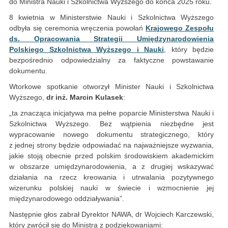
do Ministra Nauki i Szkolnictwa Wyższego do końca 2025 roku.
8 kwietnia w Ministerstwie Nauki i Szkolnictwa Wyższego
odbyła się ceremonia wręczenia powołań
Krajowego Zespołu
ds. Opracowania Strategii Umiędzynarodowienia
Polskiego Szkolnictwa Wyższego i Nauki
, który będzie
bezpośrednio odpowiedzialny za faktyczne powstawanie
dokumentu.
Wtorkowe spotkanie otworzył Minister Nauki i Szkolnictwa
Wyższego,
dr inż. Marcin Kulasek
:
„ta znacząca inicjatywa ma pełne poparcie Ministerstwa Nauki i
Szkolnictwa Wyższego. Bez wątpienia niezbędne jest
wypracowanie nowego dokumentu strategicznego, który
z jednej strony będzie odpowiadać na najważniejsze wyzwania,
jakie stoją obecnie przed polskim środowiskiem akademickim
w obszarze umiędzynarodowienia, a z drugiej wskazywać
działania na rzecz kreowania i utrwalania pozytywnego
wizerunku polskiej nauki w świecie i wzmocnienie jej
międzynarodowego oddziaływania”.
Następnie głos zabrał Dyrektor NAWA, dr Wojciech Karczewski,
który zwrócił się do Ministra z podziękowaniami: