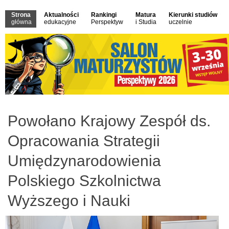
Strona
Aktualności
Rankingi
Matura
Kierunki studiów
główna
edukacyjne
Perspektyw
i Studia
uczelnie
Powołano Krajowy Zespół ds.
Opracowania Strategii
Umiędzynarodowienia
Polskiego Szkolnictwa
Wyższego i Nauki