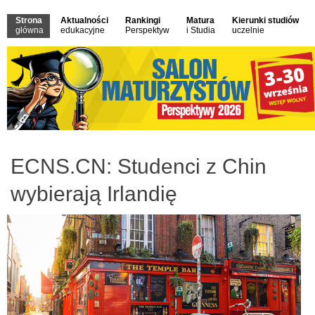
Strona
Aktualności
Rankingi
Matura
Kierunki studiów
główna
edukacyjne
Perspektyw
i Studia
uczelnie
ECNS.CN: Studenci z Chin
wybierają Irlandię