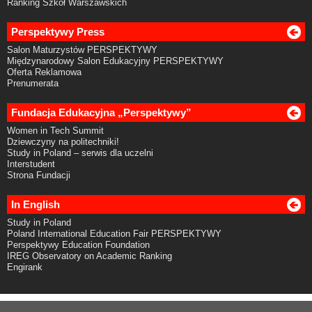
Ranking Szkół Warszawskich
Perspektywy Press
Salon Maturzystów PERSPEKTYWY
Międzynarodowy Salon Edukacyjny PERSPEKTYWY
Oferta Reklamowa
Prenumerata
Fundacja Edukacyjna „Perspektywy”
Women in Tech Summit
Dziewczyny na politechniki!
Study in Poland – serwis dla uczelni
Interstudent
Strona Fundacji
In English
Study in Poland
Poland International Education Fair PERSPEKTYWY
Perspektywy Education Foundation
IREG Observatory on Academic Ranking
Engirank