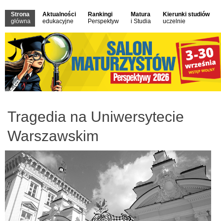
Strona
Aktualności
Rankingi
Matura
Kierunki studiów
główna
edukacyjne
Perspektyw
i Studia
uczelnie
Tragedia na Uniwersytecie
Warszawskim