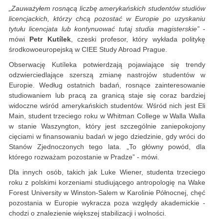
„Zauważyłem rosnącą liczbę amerykańskich studentów studiów
licencjackich, którzy chcą pozostać w Europie po uzyskaniu
tytułu licencjata lub kontynuować tutaj studia magisterskie”
-
mówi
Petr Kutílek
, czeski profesor, który wykłada politykę
środkowoeuropejską w CIEE Study Abroad Prague.
Obserwację Kutíleka potwierdzają pojawiające się trendy
odzwierciedlające szerszą zmianę nastrojów studentów w
Europie. Według ostatnich badań, rosnące zainteresowanie
studiowaniem lub pracą za granicą staje się coraz bardziej
widoczne wśród amerykańskich studentów. Wśród nich jest Eli
Main, student trzeciego roku w Whitman College w Walla Walla
w stanie Waszyngton, który jest szczególnie zaniepokojony
cięciami w finansowaniu badań w jego dziedzinie, gdy wróci do
Stanów Zjednoczonych tego lata. „To główny powód, dla
którego rozważam pozostanie w Pradze” - mówi.
Dla innych osób, takich jak Luke Wiener, studenta trzeciego
roku z polskimi korzeniami studiującego antropologię na Wake
Forest University w Winston-Salem w Karolinie Północnej, chęć
pozostania w Europie wykracza poza względy akademickie -
chodzi o znalezienie większej stabilizacji i wolności.