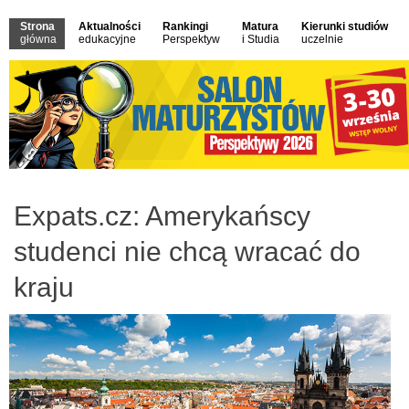
Strona
Aktualności
Rankingi
Matura
Kierunki studiów
główna
edukacyjne
Perspektyw
i Studia
uczelnie
Expats.cz: Amerykańscy
studenci nie chcą wracać do
kraju