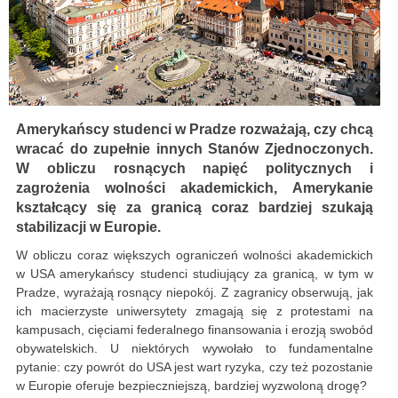
Amerykańscy studenci w Pradze rozważają, czy chcą
wracać do zupełnie innych Stanów Zjednoczonych.
W obliczu rosnących napięć politycznych i
zagrożenia wolności akademickich, Amerykanie
kształcący się za granicą coraz bardziej szukają
stabilizacji w Europie.
W obliczu coraz większych ograniczeń wolności akademickich
w USA amerykańscy studenci studiujący za granicą, w tym w
Pradze, wyrażają rosnący niepokój. Z zagranicy obserwują, jak
ich macierzyste uniwersytety zmagają się z protestami na
kampusach, cięciami federalnego finansowania i erozją swobód
obywatelskich. U niektórych wywołało to fundamentalne
pytanie: czy powrót do USA jest wart ryzyka, czy też pozostanie
w Europie oferuje bezpieczniejszą, bardziej wyzwoloną drogę?