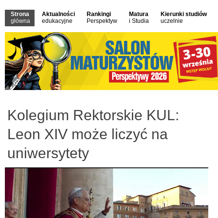
Strona
Aktualności
Rankingi
Matura
Kierunki studiów
główna
edukacyjne
Perspektyw
i Studia
uczelnie
Kolegium Rektorskie KUL:
Leon XIV może liczyć na
uniwersytety