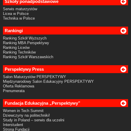
Szkoły ponadpodstawowe
Serwis maturzystów
Licea w Polsce
Technika w Polsce
Rankingi
Ranking Szkół Wyższych
Ranking MBA Perspektywy
Ranking Liceów
Ranking Techników
Ranking Szkół Warszawskich
Perspektywy Press
Salon Maturzystów PERSPEKTYWY
Międzynarodowy Salon Edukacyjny PERSPEKTYWY
Oferta Reklamowa
Prenumerata
Fundacja Edukacyjna „Perspektywy”
Women in Tech Summit
Dziewczyny na politechniki!
Study in Poland – serwis dla uczelni
Interstudent
Strona Fundacji