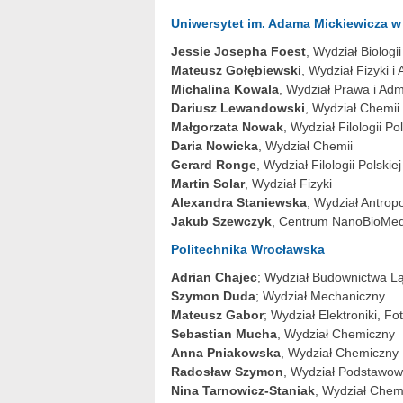
Uniwersytet im. Adama Mickiewicza w
Jessie Josepha Foest
, Wydział Biologii
Mateusz Gołębiewski
, Wydział Fizyki i
Michalina Kowala
, Wydział Prawa i Admi
Dariusz Lewandowski
, Wydział Chemii
Małgorzata Nowak
, Wydział Filologii Po
Daria Nowicka
, Wydział Chemii
Gerard Ronge
, Wydział Filologii Polskie
Martin Solar
, Wydział Fizyki
Alexandra Staniewska
, Wydział Antrop
Jakub Szewczyk
, Centrum NanoBioMe
Politechnika Wrocławska
Adrian Chajec
; Wydział Budownictwa 
Szymon Duda
; Wydział Mechaniczny
Mateusz Gabor
; Wydział Elektroniki, F
Sebastian Mucha
, Wydział Chemiczny
Anna Pniakowska
, Wydział Chemiczny
Radosław Szymon
, Wydział Podstawow
Nina Tarnowicz-Staniak
, Wydział Chem