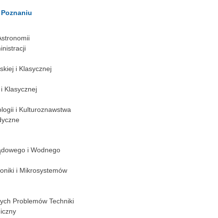
 Poznaniu
 Astronomii
nistracji
lskiej i Klasycznej
j i Klasycznej
ologii i Kulturoznawstwa
dyczne
Lądowego i Wodnego
otoniki i Mikrosystemów
ych Problemów Techniki
iczny