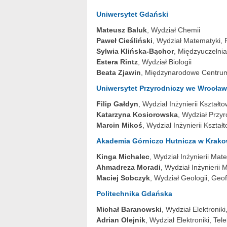
Uniwersytet Gdański
Mateusz Baluk
, Wydział Chemii
Paweł Cieśliński
, Wydział Matematyki, F
Sylwia Klińska-Bąchor
, Międzyuczelni
Estera Rintz
, Wydział Biologii
Beata Zjawin
, Międzynarodowe Centrum
Uniwersytet Przyrodniczy we Wrocław
Filip Gałdyn
, Wydział Inżynierii Kształ
Katarzyna Kosiorowska
, Wydział Przy
Marcin Mikoś
, Wydział Inżynierii Kszta
Akademia Górniczo Hutnicza w Krako
Kinga Michalec
, Wydział Inżynierii Mate
Ahmadreza Moradi
, Wydział Inżynierii 
Maciej Sobczyk
, Wydział Geologii, Geo
Politechnika Gdańska
Michał Baranowski
, Wydział Elektroniki
Adrian Olejnik
, Wydział Elektroniki, Tel