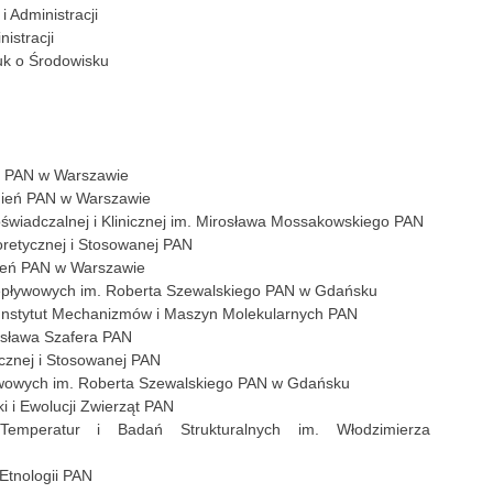
i Administracji
istracji
auk o Środowisku
ogii PAN w Warszawie
śnień PAN w Warszawie
oświadczalnej i Klinicznej im. Mirosława Mossakowskiego PAN
eoretycznej i Stosowanej PAN
nień PAN w Warszawie
zepływowych im. Roberta Szewalskiego PAN w Gdańsku
Instytut Mechanizmów i Maszyn Molekularnych PAN
dysława Szafera PAN
tycznej i Stosowanej PAN
ływowych im. Roberta Szewalskiego PAN w Gdańsku
ki i Ewolucji Zwierząt PAN
 Temperatur i Badań Strukturalnych im. Włodzimierza
i Etnologii PAN