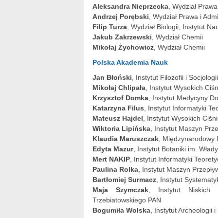
Aleksandra Nieprzecka
, Wydział Prawa 
Andrzej Porębski
, Wydział Prawa i Admin
Filip Turza
, Wydział Biologii, Instytut N
Jakub Zakrzewski
, Wydział Chemii
Mikołaj Żychowicz
, Wydział Chemii
Polska Akademia Nauk
Jan Błoński
, Instytut Filozofii i Socjol
Mikołaj Chlipała
, Instytut Wysokich Ci
Krzysztof Domka
, Instytut Medycyny D
Katarzyna Filus
, Instytut Informatyki T
Mateusz Hajdel
, Instytut Wysokich Ciś
Wiktoria Lipińska
, Instytut Maszyn Pr
Klaudia Maruszczak
, Międzynarodowy 
Edyta Mazur
, Instytut Botaniki im. Wła
Mert NAKIP
, Instytut Informatyki Teore
Paulina Rolka
, Instytut Maszyn Przep
Bartłomiej Surmacz
, Instytut Systematy
Maja Szymczak
, Instytut Niskich
Trzebiatowskiego PAN
Bogumiła Wolska
, Instytut Archeologii 