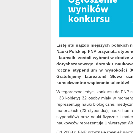
Listę stu najzdolniejszych polskich 
Nauki Polskiej. FNP przyznała stype
i laureatki zostali wybrani w drodz
dotychczasowego dorobku naukowe
roczne stypendium w wysokości 30
Gratulujemy laureatom! Słowa uz
konsekwentne wspieranie talentów!
W tegorocznej edycji konkursu do FNP 
i 33 kobiety) 32 osoby miały w momenci
reprezentują nauki biologiczne, medyczn
materiałach (23 stypendia); nauki huma
stypendiów) oraz nauki fizyczne i mat
naukowców reprezentuje Uniwersytet Wars
Od 2009 r. FNP przyznaje również wyró