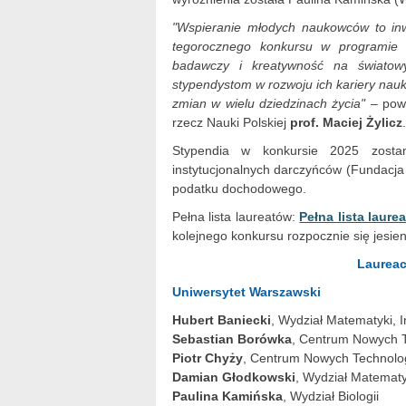
"Wspieranie młodych naukowców to inwes
tegorocznego konkursu w programie
badawczy i kreatywność na świato
stypendystom w rozwoju ich kariery nauko
zmian w wielu dziedzinach życia"
– powi
rzecz Nauki Polskiej
prof. Maciej Żylicz
.
Stypendia w konkursie 2025 zosta
instytucjonalnych darczyńców (Fundacja
podatku dochodowego.
Pełna lista laureatów:
Pełna lista laur
kolejnego konkursu rozpocznie się jesien
Laureac
Uniwersytet Warszawski
Hubert Baniecki
, Wydział Matematyki, I
Sebastian Borówka
, Centrum Nowych T
Piotr Chyży
, Centrum Nowych Technolog
Damian Głodkowski
, Wydział Matematy
Paulina Kamińska
, Wydział Biologii