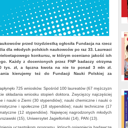
naukowców przed trzydziestką ogłosiła Fundacja na rzecz
ndia dla młodych polskich naukowców po raz 33. Laureaci
e wieloetapowego konkursu, w którym oceniano jakość ich
go. Każdy z docenionych przez FNP badaczy otrzyma
 tys. zł, a łączna kwota na nie to ponad 3 mln zł.
nania kierujemy też do Fundacji Nauki Polskiej za
napłynęło 725 wniosków. Spośród 100 laureatów (67 mężczyzn
e składania wniosku stopień doktora. Zwycięzcy najczęściej
e i nauki o Ziemi (30 stypendiów); nauki chemiczne i nauki o
nistyczne i społeczne (18 stypendiów); nauki techniczne (17
ematyczne (12 stypendiów). Najwięcej nagrodzonych młodych
zawski (15), Uniwersytet Jagielloński (14), PAN (13).
żnienia uczestnikom programu, których osiągnięcia badawcze