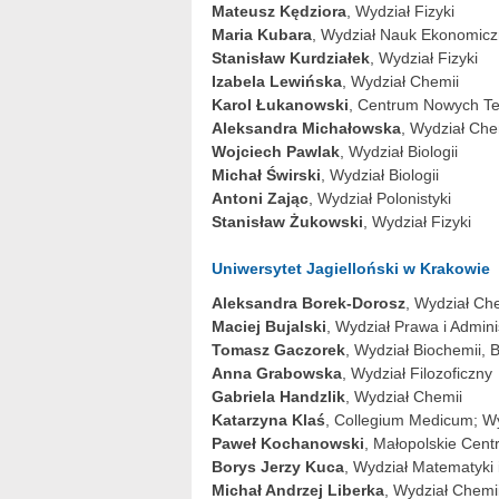
Mateusz Kędziora
, Wydział Fizyki
Maria Kubara
, Wydział Nauk Ekonomic
Stanisław Kurdziałek
, Wydział Fizyki
Izabela Lewińska
, Wydział Chemii
Karol Łukanowski
, Centrum Nowych Te
Aleksandra Michałowska
, Wydział Che
Wojciech Pawlak
, Wydział Biologii
Michał Świrski
, Wydział Biologii
Antoni Zając
, Wydział Polonistyki
Stanisław Żukowski
, Wydział Fizyki
Uniwersytet Jagielloński w Krakowie
Aleksandra Borek-Dorosz
, Wydział Ch
Maciej Bujalski
, Wydział Prawa i Adminis
Tomasz Gaczorek
, Wydział Biochemii, Bi
Anna Grabowska
, Wydział Filozoficzny
Gabriela Handzlik
, Wydział Chemii
Katarzyna Klaś
, Collegium Medicum; W
Paweł Kochanowski
, Małopolskie Cent
Borys Jerzy Kuca
, Wydział Matematyki 
Michał Andrzej Liberka
, Wydział Chemi