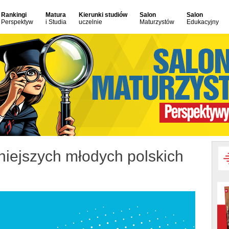
Rankingi
Matura
Kierunki studiów
Salon
Salon
Perspektyw
i Studia
uczelnie
Maturzystów
Edukacyjny
iejszych młodych polskich