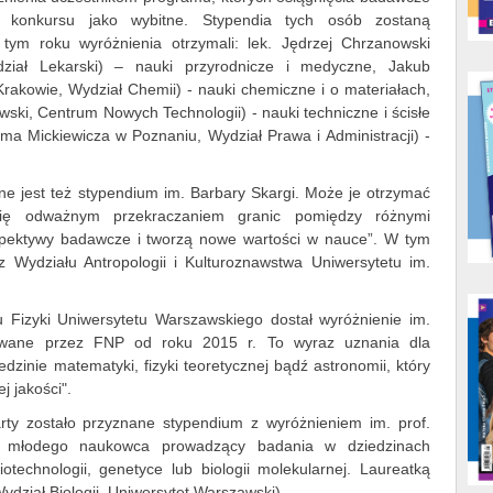
w konkursu jako wybitne. Stypendia tych osób zostaną
ym roku wyróżnienia otrzymali: lek. Jędrzej Chrzanowski
ział Lekarski) – nauki przyrodnicze i medyczne, Jakub
Krakowie, Wydział Chemii) - nauki chemiczne i o materiałach,
ski, Centrum Nowych Technologii) - nauki techniczne i ścisłe
ama Mickiewicza w Poznaniu, Wydział Prawa i Administracji) -
jest też stypendium im. Barbary Skargi. Może je otrzymać
 się odważnym przekraczaniem granic pomiędzy różnymi
rspektywy badawcze i tworzą nowe wartości w nauce”. W tym
z Wydziału Antropologii i Kulturoznawstwa Uniwersytetu im.
u Fizyki Uniwersytetu Warszawskiego dostał wyróżnienie im.
awane przez FNP od roku 2015 r. To wyraz uznania dla
inie matematyki, fizyki teoretycznej bądź astronomii, który
 jakości".
ty zostało przyznane stypendium z wyróżnieniem im. prof.
o młodego naukowca prowadzący badania w dziedzinach
otechnologii, genetyce lub biologii molekularnej. Laureatką
ydział Biologii, Uniwersytet Warszawski).