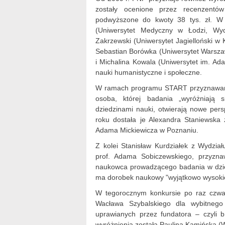
zostały ocenione przez recenzentó
podwyższone do kwoty 38 tys. zł. W t
(Uniwersytet Medyczny w Łodzi, Wyd
Zakrzewski (Uniwersytet Jagielloński w 
Sebastian Borówka (Uniwersytet Warszaw
i Michalina Kowala (Uniwersytet im. Ad
nauki humanistyczne i społeczne.
W ramach programu START przyznawane 
osoba, której badania „wyróżniają
dziedzinami nauki, otwierają nowe pe
roku dostała je Alexandra Staniewska 
Adama Mickiewicza w Poznaniu.
Z kolei Stanisław Kurdziałek z Wydział
prof. Adama Sobiczewskiego, przyzn
naukowca prowadzącego badania w dziedz
ma dorobek naukowy "wyjątkowo wysokiej
W tegorocznym konkursie po raz czwar
Wacława Szybalskiego dla wybitneg
uprawianych przez fundatora – czyli bi
wyróżnienia została Paulina Kamińska (W