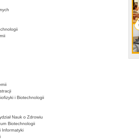
znych
chnologii
mii
emii
tracji
ofizyki i Biotechnologii
ydział Nauk o Zdrowiu
rum Biotechnologii
i Informatyki
i