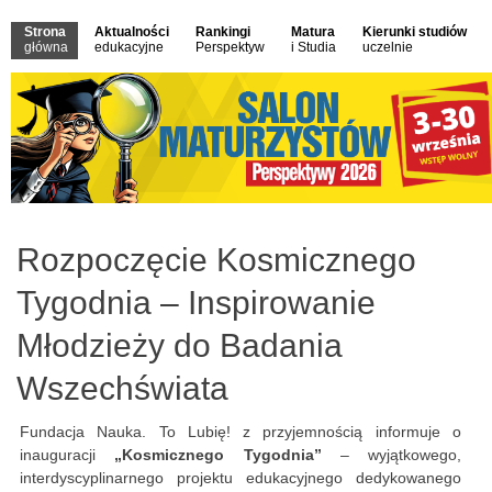
Strona
Aktualności
Rankingi
Matura
Kierunki studiów
główna
edukacyjne
Perspektyw
i Studia
uczelnie
Rozpoczęcie Kosmicznego
Tygodnia – Inspirowanie
Młodzieży do Badania
Wszechświata
Fundacja Nauka. To Lubię! z przyjemnością informuje o
inauguracji
„Kosmicznego Tygodnia”
– wyjątkowego,
interdyscyplinarnego projektu edukacyjnego dedykowanego