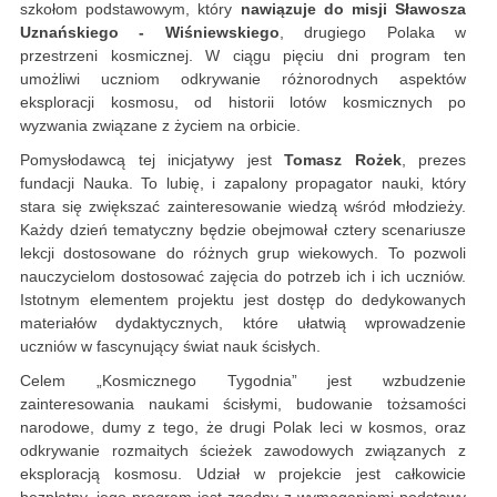
szkołom podstawowym, który
nawiązuje do misji Sławosza
Uznańskiego - Wiśniewskiego
, drugiego Polaka w
przestrzeni kosmicznej. W ciągu pięciu dni program ten
umożliwi uczniom odkrywanie różnorodnych aspektów
eksploracji kosmosu, od historii lotów kosmicznych po
wyzwania związane z życiem na orbicie.
Pomysłodawcą tej inicjatywy jest
Tomasz Rożek
, prezes
fundacji Nauka. To lubię, i zapalony propagator nauki, który
stara się zwiększać zainteresowanie wiedzą wśród młodzieży.
Każdy dzień tematyczny będzie obejmował cztery scenariusze
lekcji dostosowane do różnych grup wiekowych. To pozwoli
nauczycielom dostosować zajęcia do potrzeb ich i ich uczniów.
Istotnym elementem projektu jest dostęp do dedykowanych
materiałów dydaktycznych, które ułatwią wprowadzenie
uczniów w fascynujący świat nauk ścisłych.
Celem „Kosmicznego Tygodnia” jest wzbudzenie
zainteresowania naukami ścisłymi, budowanie tożsamości
narodowe, dumy z tego, że drugi Polak leci w kosmos, oraz
odkrywanie rozmaitych ścieżek zawodowych związanych z
eksploracją kosmosu. Udział w projekcie jest całkowicie