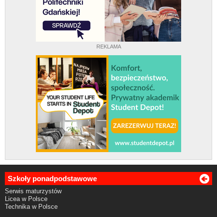
REKLAMA
Szkoły ponadpodstawowe
Serwis maturzystów
Licea w Polsce
Technika w Polsce