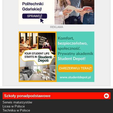
REKLAMA
Szkoły ponadpodstawowe
Serwis maturzystów
Licea w Polsce
Technika w Polsce