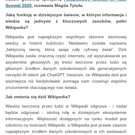
Summit 2025
, rozmawia Magda Tytuła.
Jaką funkcję w dzisiejszym świecie, w którym informacja i
wiedza są jednymi z kluczowych zasobów, pełni
Wikipedia?
Wikipedia jest największym wspólnym zbiorem darmowej
wiedzy w historii ludzkości. Niedawno została nazwana
„faktyczną siecią, która spaja cały cyfrowy świat”. Dziś
Wikipedia zasila znaczną część internetu, od wyszukiwarek po
asystentów głosowych; jej treści tworzone przez ludzi są
głównym źródłem danych szkoleniowych dla generatywnych
narzędzi AI takich jak ChatGPT. Uważam, że Wikipedia dziś jest
ważniejsza niż kiedykolwiek: pomaga nam rozwinąć wspólne
zrozumienie otaczającego nas świata.
Jak zmienia się dziś Wikipedia?
Wiedza tworzona przez ludzi w Wikipedii odgrywa - i nadal
będzie odgrywać - istotną rolę w dzisiejszym ekosystemie
informacyjnym. Większość dostępnych na rynku modeli jest
szkolona na treściach Wikipedii, a Wikipedia jest prawie zawsze
największym źródłem danych szkoleniowych w ich zestawach