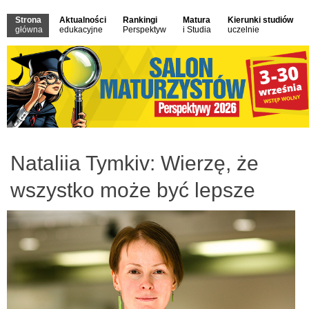
Strona
Aktualności
Rankingi
Matura
Kierunki studiów
główna
edukacyjne
Perspektyw
i Studia
uczelnie
Nataliia Tymkiv: Wierzę, że
wszystko może być lepsze