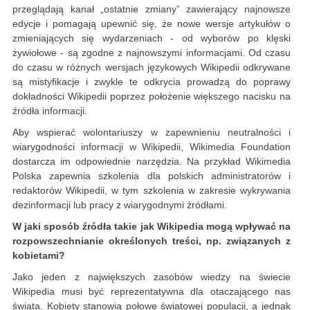
przeglądają kanał „ostatnie zmiany” zawierający najnowsze
edycje i pomagają upewnić się, że nowe wersje artykułów o
zmieniających się wydarzeniach - od wyborów po klęski
żywiołowe - są zgodne z najnowszymi informacjami. Od czasu
do czasu w różnych wersjach językowych Wikipedii odkrywane
są mistyfikacje i zwykle te odkrycia prowadzą do poprawy
dokładności Wikipedii poprzez położenie większego nacisku na
źródła informacji.
Aby wspierać wolontariuszy w zapewnieniu neutralności i
wiarygodności informacji w Wikipedii, Wikimedia Foundation
dostarcza im odpowiednie narzędzia. Na przykład Wikimedia
Polska zapewnia szkolenia dla polskich administratorów i
redaktorów Wikipedii, w tym szkolenia w zakresie wykrywania
dezinformacji lub pracy z wiarygodnymi źródłami.
W jaki sposób źródła takie jak Wikipedia mogą wpływać na
rozpowszechnianie określonych treści, np. związanych z
kobietami?
Jako jeden z największych zasobów wiedzy na świecie
Wikipedia musi być reprezentatywna dla otaczającego nas
świata. Kobiety stanowią połowę światowej populacji, a jednak