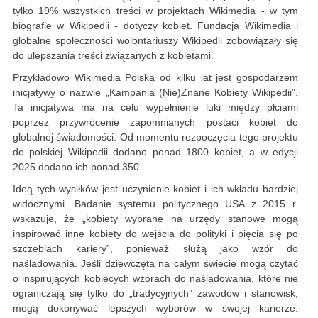
tylko 19% wszystkich treści w projektach Wikimedia - w tym
biografie w Wikipedii - dotyczy kobiet. Fundacja Wikimedia i
globalne społeczności wolontariuszy Wikipedii zobowiązały się
do ulepszania treści związanych z kobietami.
Przykładowo Wikimedia Polska od kilku lat jest gospodarzem
inicjatywy o nazwie „Kampania (Nie)Znane Kobiety Wikipedii”.
Ta inicjatywa ma na celu wypełnienie luki między płciami
poprzez przywrócenie zapomnianych postaci kobiet do
globalnej świadomości. Od momentu rozpoczęcia tego projektu
do polskiej Wikipedii dodano ponad 1800 kobiet, a w edycji
2025 dodano ich ponad 350.
Ideą tych wysiłków jest uczynienie kobiet i ich wkładu bardziej
widocznymi. Badanie systemu politycznego USA z 2015 r.
wskazuje, że „kobiety wybrane na urzędy stanowe mogą
inspirować inne kobiety do wejścia do polityki i pięcia się po
szczeblach kariery”, ponieważ służą jako wzór do
naśladowania. Jeśli dziewczęta na całym świecie mogą czytać
o inspirujących kobiecych wzorach do naśladowania, które nie
ograniczają się tylko do „tradycyjnych” zawodów i stanowisk,
mogą dokonywać lepszych wyborów w swojej karierze.