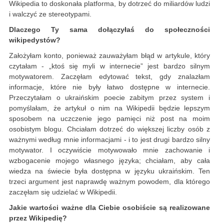
Wikipedia to doskonała platforma, by dotrzeć do miliardów ludzi
i walczyć ze stereotypami.
Dlaczego Ty sama dołączyłaś do społeczności
wikipedystów?
Założyłam konto, ponieważ zauważyłam błąd w artykule, który
czytałam - „ktoś się myli w internecie” jest bardzo silnym
motywatorem. Zaczęłam edytować tekst, gdy znalazłam
informacje, które nie były łatwo dostępne w internecie.
Przeczytałam o ukraińskim poecie zabitym przez system i
pomyślałam, że artykuł o nim na Wikipedii będzie lepszym
sposobem na uczczenie jego pamięci niż post na moim
osobistym blogu. Chciałam dotrzeć do większej liczby osób z
ważnymi według mnie informacjami - i to jest drugi bardzo silny
motywator. I oczywiście motywowało mnie zachowanie i
wzbogacenie mojego własnego języka; chciałam, aby cała
wiedza na świecie była dostępna w języku ukraińskim. Ten
trzeci argument jest naprawdę ważnym powodem, dla którego
zaczęłam się udzielać w Wikipedii.
Jakie wartości ważne dla Ciebie osobiście są realizowane
przez Wikipedię?