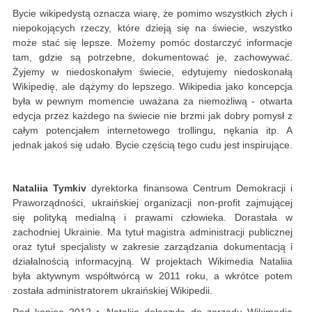
Bycie wikipedystą oznacza wiarę, że pomimo wszystkich złych i
niepokojących rzeczy, które dzieją się na świecie, wszystko
może stać się lepsze. Możemy pomóc dostarczyć informacje
tam, gdzie są potrzebne, dokumentować je, zachowywać.
Żyjemy w niedoskonałym świecie, edytujemy niedoskonałą
Wikipedię, ale dążymy do lepszego. Wikipedia jako koncepcja
była w pewnym momencie uważana za niemożliwą - otwarta
edycja przez każdego na świecie nie brzmi jak dobry pomysł z
całym potencjałem internetowego trollingu, nękania itp. A
jednak jakoś się udało. Bycie częścią tego cudu jest inspirujące.
Nataliia Tymkiv
dyrektorka finansowa Centrum Demokracji i
Praworządności, ukraińskiej organizacji non-profit zajmującej
się polityką medialną i prawami człowieka. Dorastała w
zachodniej Ukrainie. Ma tytuł magistra administracji publicznej
oraz tytuł specjalisty w zakresie zarządzania dokumentacją i
działalnością informacyjną. W projektach Wikimedia Nataliia
była aktywnym współtwórcą w 2011 roku, a wkrótce potem
została administratorem ukraińskiej Wikipedii.