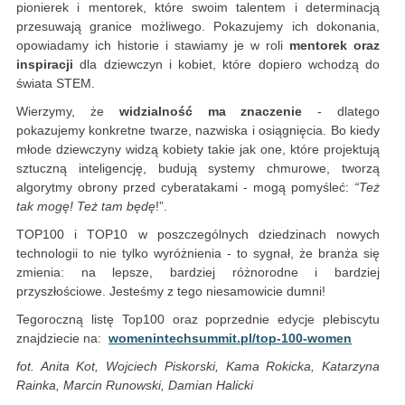
pionierek i mentorek, które swoim talentem i determinacją
przesuwają granice możliwego. Pokazujemy ich dokonania,
opowiadamy ich historie i stawiamy je w roli
mentorek oraz
inspiracji
dla dziewczyn i kobiet, które dopiero wchodzą do
świata STEM.
Wierzymy, że
widzialność ma znaczenie
- dlatego
pokazujemy konkretne twarze, nazwiska i osiągnięcia. Bo kiedy
młode dziewczyny widzą kobiety takie jak one, które projektują
sztuczną inteligencję, budują systemy chmurowe, tworzą
algorytmy obrony przed cyberatakami - mogą pomyśleć:
“Też
tak mogę! Też tam będę
!”.
TOP100 i TOP10 w poszczególnych dziedzinach nowych
technologii to nie tylko wyróżnienia - to sygnał, że branża się
zmienia: na lepsze, bardziej różnorodne i bardziej
przyszłościowe. Jesteśmy z tego niesamowicie dumni!
Tegoroczną listę Top100 oraz poprzednie edycje plebiscytu
znajdziecie na:
womenintechsummit.pl/top-100-women
fot. Anita Kot, Wojciech Piskorski, Kama Rokicka, Katarzyna
Rainka, Marcin Runowski, Damian Halicki