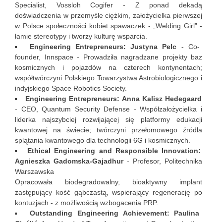
Specialist, Vossloh Cogifer - Z ponad dekadą
doświadczenia w przemyśle ciężkim, założycielka pierwszej
w Polsce społeczności kobiet spawaczek - „Welding Girl” -
łamie stereotypy i tworzy kulturę wsparcia.
Engineering Entrepreneurs: Justyna Pelc
- Co-
founder, Innspace - Prowadziła nagradzane projekty baz
kosmicznych i pojazdów na czterech kontynentach;
współtwórczyni Polskiego Towarzystwa Astrobiologicznego i
indyjskiego Space Robotics Society.
Engineering Entrepreneurs: Anna Kalisz Hedegaard
- CEO, Quantum Security Defense - Współzałożycielka i
liderka najszybciej rozwijającej się platformy edukacji
kwantowej na świecie; twórczyni przełomowego źródła
splątania kwantowego dla technologii 6G i kosmicznych.
Ethical Engineering and Responsible Innovation:
Agnieszka Gadomska-Gajadhur
- Profesor, Politechnika
Warszawska
Opracowała biodegradowalny, bioaktywny implant
zastępujący kość gąbczastą, wspierający regenerację po
kontuzjach - z możliwością wzbogacenia PRP.
Outstanding Engineering Achievement: Paulina