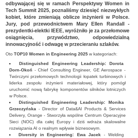
odbywającej się w ramach Perspektywy Women in
Tech Summit 2025, poznaliśmy dziesięć niezwykłych
kobiet, które zmieniają oblicze inżynierii w Polsce.
Jury, pod przewodnictwem Mary Ellen Randall -
prezydentki-elektki IEEE, wyróżniło je za przełomowe
osiągnięcia, przywództwo, odpowiedzialną
innowacyjność i odwagę w przecieraniu szlaków.
Oto
TOP10 Women in Engineering 2025
w kategoriach:
Distinguished Engineering Leadership: Dorota
Dorn-Okoń
- Chief Consulting Engineer, GE Aerospace -
Twórczyni przełomowych technologii łopatek turbinowych i
liderka zespołu inżynierii materiałowej, który pomógł
uruchomić nową fabrykę komponentów silników lotniczych
w Polsce.
Distinguished Engineering Leadership: Monika
Grzeczyńska
- Director of Data&AI Products & Services
Delivery, Orange - Stworzyła wspólne Centrum Operacyjne
Sieci (NOC) dla całej Europy i dziś wdraża skalowalne
rozwiązania AI o realnym wpływie biznesowym.
Diversity in Engineering: Ewa Jacek
- Welding