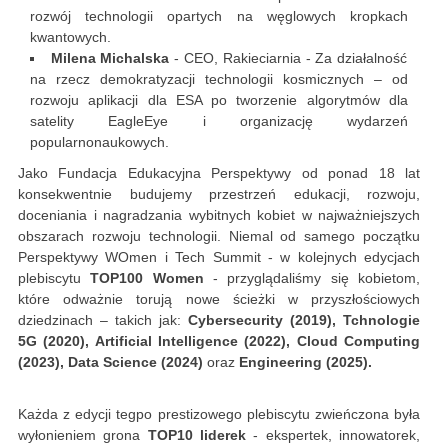
rozwój technologii opartych na węglowych kropkach
kwantowych.
Milena Michalska
- CEO, Rakieciarnia - Za działalność
na rzecz demokratyzacji technologii kosmicznych – od
rozwoju aplikacji dla ESA po tworzenie algorytmów dla
satelity EagleEye i organizację wydarzeń
popularnonaukowych.
Jako Fundacja Edukacyjna Perspektywy od ponad 18 lat
konsekwentnie budujemy przestrzeń edukacji, rozwoju,
doceniania i nagradzania wybitnych kobiet w najważniejszych
obszarach rozwoju technologii. Niemal od samego początku
Perspektywy WOmen i Tech Summit - w kolejnych edycjach
plebiscytu
TOP100 Women
- przyglądaliśmy się kobietom,
które odważnie torują nowe ścieżki w przyszłościowych
dziedzinach – takich jak:
Cybersecurity (2019), Tchnologie
5G (2020), Artificial Intelligence (2022), Cloud Computing
(2023), Data Science (2024)
oraz
Engineering (2025).
Każda z edycji tegpo prestizowego plebiscytu zwieńczona była
wyłonieniem grona
TOP10 liderek
- ekspertek, innowatorek,