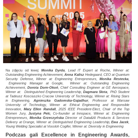
Na zdjęciu od lewej:
Monika Dyrda
, Lead IT Expert at Roche, Winner at:
Outstanding Engineering Achievement,
Anna Kalisz
Hedegaard, CEO at Quantum
Security Defense, Winner at: Engineering Entrepreneurs,
Monika Restecka
,
Engineering Manager at Google, Winner at: Outstanding Engineering
Achievement,
Dorota Dorn-Okoń
, Chief Consulting Engineer at GE Aerospace,
Winner at: Distinguished Engineering Leadership,
Dagmara Słota
, PhD Student
at Tadeusz Kosciuszko Cracow University of Technology, Winner at: Rising Stars
in Engineering,
Agnieszka Gadomska-Gajadhur
, Professor at Warsaw
University of Technology, Winner at: Ethical Engineering and Responsible
Innovation,
Mary Ellen Randall
, 2025 IEEE President-Elect, Chair of the Top
Women Jury,
Justyna Pelc
, Co-founder at Innspace, Winner at: Engineering
Entrepreneurs,
Monika Grzeczyńska
Director of Data&AI Products & Services
Delivery at Orange, Winner at: Distinguished Engineering Leadership,
Ewa Jacek
,
Young Welding Specialist at Vossloh Cogifer, Winner at: Diversity in Engineering
Podczas gali Excellence in Engineering Awards,