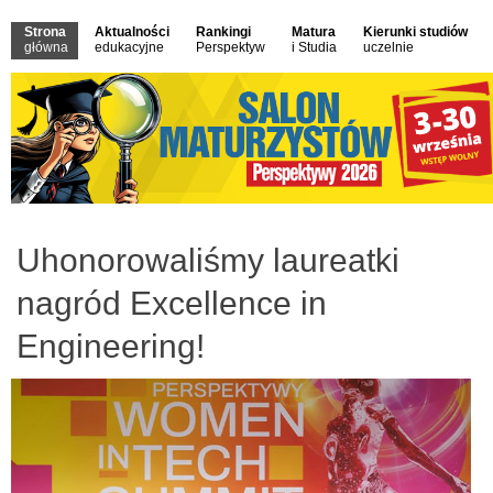
Strona
Aktualności
Rankingi
Matura
Kierunki studiów
główna
edukacyjne
Perspektyw
i Studia
uczelnie
Uhonorowaliśmy laureatki
nagród Excellence in
Engineering!