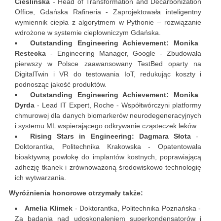
Cieślińska
- Head of Transformation and Decarbonization
Office, Gdańska Rafineria - Zaprojektowała inteligentny
wymiennik ciepła z algorytmem w Pythonie – rozwiązanie
wdrożone w systemie ciepłowniczym Gdańska.
Outstanding Engineering Achievement: Monika
Restecka
- Engineering Manager, Google - Zbudowała
pierwszy w Polsce zaawansowany TestBed oparty na
DigitalTwin i VR do testowania IoT, redukując koszty i
podnosząc jakość produktów.
Outstanding Engineering Achievement: Monika
Dyrda
- Lead IT Expert, Roche - Współtwórczyni platformy
chmurowej dla danych biomarkerów neurodegeneracyjnych
i systemu ML wspierającego odkrywanie cząsteczek leków.
Rising Stars in Engineering: Dagmara Słota
-
Doktorantka, Politechnika Krakowska - Opatentowała
bioaktywną powłokę do implantów kostnych, poprawiającą
adhezję tkanek i zrównoważoną środowiskowo technologię
ich wytwarzania.
Wyróżnienia honorowe otrzymały także:
Amelia Klimek
- Doktorantka, Politechnika Poznańska -
Za badania nad udoskonaleniem superkondensatorów i