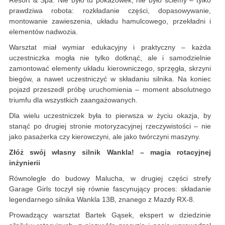
Resort & Spa. Nie było tu pokazówek, nie było ściemy – tylko
prawdziwa robota: rozkładanie części, dopasowywanie,
montowanie zawieszenia, układu hamulcowego, przekładni i
elementów nadwozia.
Warsztat miał wymiar edukacyjny i praktyczny – każda
uczestniczka mogła nie tylko dotknąć, ale i samodzielnie
zamontować elementy układu kierowniczego, sprzęgła, skrzyni
biegów, a nawet uczestniczyć w składaniu silnika. Na koniec
pojazd przeszedł próbę uruchomienia – moment absolutnego
triumfu dla wszystkich zaangażowanych.
Dla wielu uczestniczek była to pierwsza w życiu okazja, by
stanąć po drugiej stronie motoryzacyjnej rzeczywistości – nie
jako pasażerka czy kierowczyni, ale jako twórczyni maszyny.
Złóż swój własny silnik Wankla! – magia rotacyjnej
inżynierii
Równolegle do budowy Malucha, w drugiej części strefy
Garage Girls toczył się równie fascynujący proces: składanie
legendarnego silnika Wankla 13B, znanego z Mazdy RX-8.
Prowadzący warsztat Bartek Gąsek, ekspert w dziedzinie