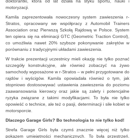
doktorantki, która od lat działa na styku sportu, nauki i
motoryzacji.
Kamila zaprezentowała nowoczesny system zawieszenia r-
Stratos, opracowany we współpracy z Automobil Trainers
Association oraz Pierwszą Szkołą Rajdową w Polsce. System
ten opiera się na eliminacji GTC (Geometric Traction Control),
co umożliwia nawet 20% szybsze pokonywanie zakrętów w
porównaniu z tradycyjnymi układami zawieszenia.
W trakcie prezentacji uczestnicy mieli okazję nie tylko poznać
szczegóły konstrukcyjne, ale również zobaczyć na żywo
samochody wyposażone w r-Stratos – w pełni przygotowane do
rajdów i wyścigów. Kamila opowiadała również o tym, jak
stopniowo dostosowywać ustawienia zawieszenia do poziomu
zaawansowania kierowcy oraz jakie są zalety i potencjalne
ryzyka związane z takimi modyfikacjami. To była nie tylko
opowieść o technice, ale też o pasji, determinacji i sile kobiet w
motorsporcie.
Dlaczego Garage Girls? Bo technologia to nie tylko kod!
Strefa Garage Girls była czymś znacznie więcej niż tylko
pokazem umiejętności mechanicznych. To była przestrzeń,