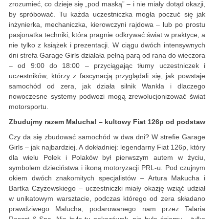
zrozumieć, co dzieje się „pod maską” – i nie miały dotąd okazji,
by spróbować. Tu każda uczestniczka mogła poczuć się jak
inżynierka, mechaniczka, kierowczyni rajdowa – lub po prostu
pasjonatka techniki, która pragnie odkrywać świat w praktyce, a
nie tylko z książek i prezentacji. W ciągu dwóch intensywnych
dni strefa Garage Girls działała pełną parą od rana do wieczora
– od 9:00 do 18:00 – przyciągając tłumy uczestniczek i
uczestników, którzy z fascynacją przyglądali się, jak powstaje
samochód od zera, jak działa silnik Wankla i dlaczego
nowoczesne systemy podwozi mogą zrewolucjonizować świat
motorsportu.
Zbudujmy razem Malucha! – kultowy Fiat 126p od podstaw
Czy da się zbudować samochód w dwa dni? W strefie Garage
Girls – jak najbardziej. A dokładniej: legendarny Fiat 126p, który
dla wielu Polek i Polaków był pierwszym autem w życiu,
symbolem dzieciństwa i ikoną motoryzacji PRL-u. Pod czujnym
okiem dwóch znakomitych specjalistów – Artura Makucha i
Bartka Czyżewskiego – uczestniczki miały okazję wziąć udział
w unikatowym warsztacie, podczas którego od zera składano
prawdziwego Malucha, podarowanego nam przez Talaria