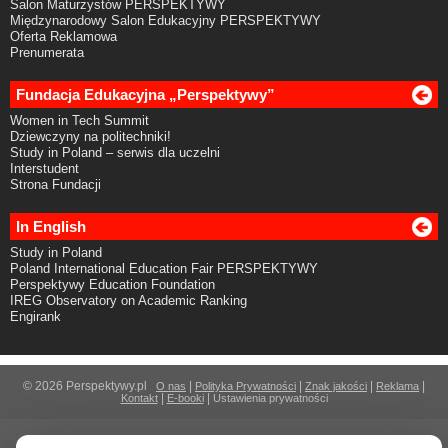
Salon Maturzystów PERSPEKTYWY
Międzynarodowy Salon Edukacyjny PERSPEKTYWY
Oferta Reklamowa
Prenumerata
Fundacja Edukacyjna „Perspektywy”
Women in Tech Summit
Dziewczyny na politechniki!
Study in Poland – serwis dla uczelni
Interstudent
Strona Fundacji
In English
Study in Poland
Poland International Education Fair PERSPEKTYWY
Perspektywy Education Foundation
IREG Observatory on Academic Ranking
Engirank
© 2026 Perspektywy.pl
|
|
|
|
O nas
Polityka Prywatności
Znak jakości
Reklama
|
|
Kontakt
E-booki
Ustawienia prywatności