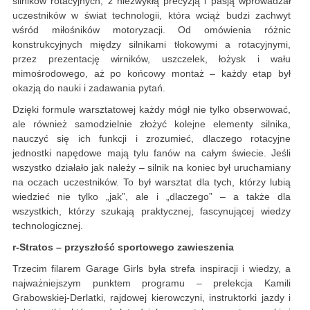
silników rotacyjnych, z niezwykłą precyzją i pasją wprowadzał
uczestników w świat technologii, która wciąż budzi zachwyt
wśród miłośników motoryzacji. Od omówienia różnic
konstrukcyjnych między silnikami tłokowymi a rotacyjnymi,
przez prezentację wirników, uszczelek, łożysk i wału
mimośrodowego, aż po końcowy montaż – każdy etap był
okazją do nauki i zadawania pytań.
Dzięki formule warsztatowej każdy mógł nie tylko obserwować,
ale również samodzielnie złożyć kolejne elementy silnika,
nauczyć się ich funkcji i zrozumieć, dlaczego rotacyjne
jednostki napędowe mają tylu fanów na całym świecie. Jeśli
wszystko działało jak należy – silnik na koniec był uruchamiany
na oczach uczestników. To był warsztat dla tych, którzy lubią
wiedzieć nie tylko „jak”, ale i „dlaczego” – a także dla
wszystkich, którzy szukają praktycznej, fascynującej wiedzy
technologicznej.
r-Stratos – przyszłość sportowego zawieszenia
Trzecim filarem Garage Girls była strefa inspiracji i wiedzy, a
najważniejszym punktem programu – prelekcja Kamili
Grabowskiej-Derlatki, rajdowej kierowczyni, instruktorki jazdy i