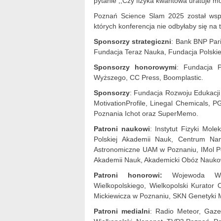
pytanie ,,Czy fizyka kwantowa uratuje m
Poznań Science Slam 2025 został wspa
których konferencja nie odbyłaby się na
Sponsorzy strategiczni
: Bank BNP Pa
Fundacja Teraz Nauka, Fundacja Polski
Sponsorzy honorowymi
: Fundacja P
Wyższego, CC Press, Boomplastic.
Sponsorzy
: Fundacja Rozwoju Edukacji i
MotivationProfile, Linegal Chemicals,
Poznania Ichot oraz SuperMemo.
Patroni naukowi
: Instytut Fizyki Mole
Polskiej Akademii Nauk, Centrum Na
Astronomiczne UAM w Poznaniu, IMol Pol
Akademii Nauk, Akademicki Obóz Nauk
Patroni honorowi:
Wojewoda Woje
Wielkopolskiego, Wielkopolski Kurator
Mickiewicza w Poznaniu, SKN Genetyki 
Patroni medialni
: Radio Meteor, Gaze