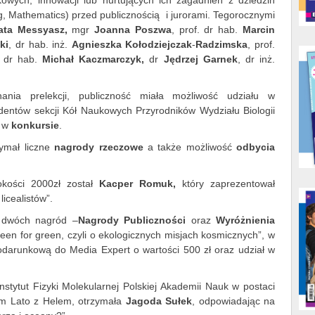
owych, innowacji lub nurtujących ich zagadnień z dziedzin
, Mathematics) przed publicznością i jurorami. Tegorocznymi
ata Messyasz,
mgr
Joanna Poszwa
, prof. dr hab.
Marcin
ki
, dr hab. inż.
Agnieszka Kołodziejczak
-
Radzimska
, prof.
. dr hab.
Michał Kaczmarczyk,
dr
Jędrzej Garnek
, dr inż.
ania prelekcji, publiczność miała możliwość udziału w
dentów sekcji Kół Naukowych Przyrodników Wydziału Biologii
d w
konkursie
.
zymał liczne
nagrody rzeczowe
a także możliwość
odbycia
ości 2000zł został
Kacper Romuk,
który zaprezentował
licealistów”.
 dwóch nagród –
Nagrody Publiczności
oraz
Wyróżnienia
een for green, czyli o ekologicznych misjach kosmicznych”, w
odarunkową do Media Expert o wartości 500 zł oraz udział w
stytut Fizyki Molekularnej Polskiej Akademii Nauk w postaci
m Lato z Helem, otrzymała
Jagoda Sułek
, odpowiadając na