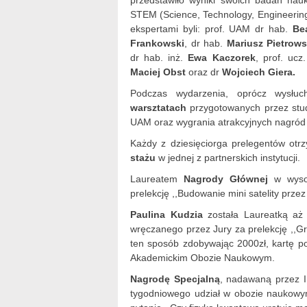
przedstawiło wyniki swoich badań nauk
STEM (Science, Technology, Engineering
ekspertami byli: prof. UAM dr hab.
Be
Frankowski
, dr hab.
Mariusz Pietrows
dr hab. inż.
Ewa Kaczorek
, prof. ucz
Maciej Obst
oraz dr
Wojciech Giera.
Podczas wydarzenia, oprócz wysłuch
warsztatach
przygotowanych przez stu
UAM oraz wygrania atrakcyjnych nagró
Każdy z dziesięciorga prelegentów otr
stażu
w jednej z partnerskich instytucji.
Laureatem
Nagrody Głównej
w wysok
prelekcję ,,Budowanie mini satelity przez 
Paulina Kudzia
została Laureatką aż
wręczanego przez Jury za prelekcję ,,Gr
ten sposób zdobywając 2000zł, kartę p
Akademickim Obozie Naukowym.
Nagrodę Specjalną
, nadawaną przez In
tygodniowego udział w obozie naukowy