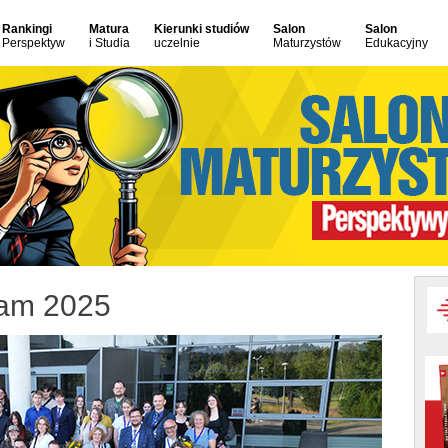
Rankingi
Matura
Kierunki studiów
Salon
Salon
Perspektyw
i Studia
uczelnie
Maturzystów
Edukacyjny
lam 2025