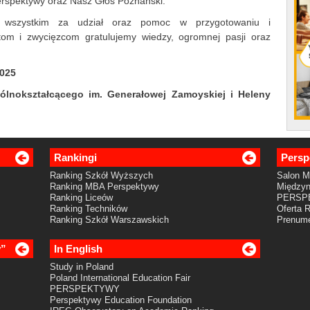
erspektywy oraz Nasz Głos Poznański.
y wszystkim za udział oraz pomoc w przygotowaniu i
ntom i zwycięzcom gratulujemy wiedzy, ogromnej pasji oraz
2025
ólnokształcącego im. Generałowej Zamoyskiej i Heleny
Rankingi
Persp
Ranking Szkół Wyższych
Salon 
Ranking MBA Perspektywy
Międzyn
Ranking Liceów
PERSP
Ranking Techników
Oferta 
Ranking Szkół Warszawskich
Prenume
y”
In English
Study in Poland
Poland International Education Fair
PERSPEKTYWY
Perspektywy Education Foundation