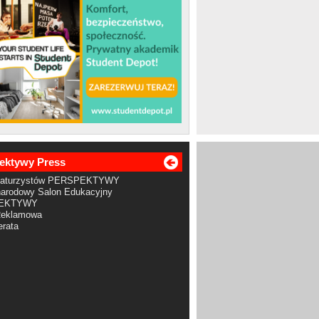
ektywy Press
Maturzystów PERSPEKTYWY
arodowy Salon Edukacyjny
EKTYWY
Reklamowa
rata