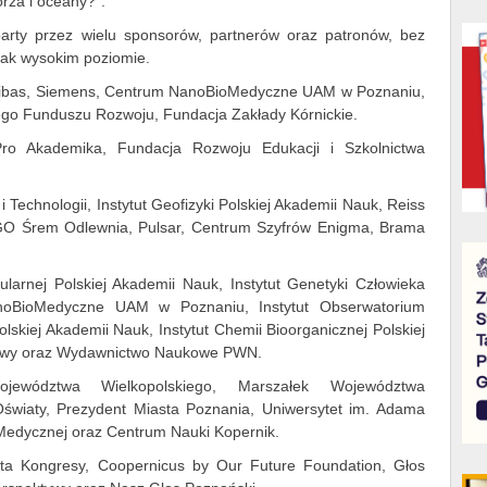
orza i oceany?”.
rty przez wielu sponsorów, partnerów oraz patronów, bez
 tak wysokim poziomie.
ribas, Siemens, Centrum NanoBioMedyczne UAM w Poznaniu,
ego Funduszu Rozwoju, Fundacja Zakłady Kórnickie.
ro Akademika, Fundacja Rozwoju Edukacji i Szkolnictwa
 Technologii, Instytut Geofizyki Polskiej Akademii Nauk, Reiss
 PGO Śrem Odlewnia, Pulsar, Centrum Szyfrów Enigma, Brama
kularnej Polskiej Akademii Nauk, Instytut Genetyki Człowieka
noBioMedyczne UAM w Poznaniu, Instytut Obserwatorium
skiej Akademii Nauk, Instytut Chemii Bioorganicznej Polskiej
owy oraz Wydawnictwo Naukowe PWN.
wództwa Wielkopolskiego, Marszałek Województwa
 Oświaty, Prezydent Miasta Poznania, Uniwersytet im. Adama
Medycznej oraz Centrum Nauki Kopernik.
ta Kongresy, Coopernicus by Our Future Foundation, Głos