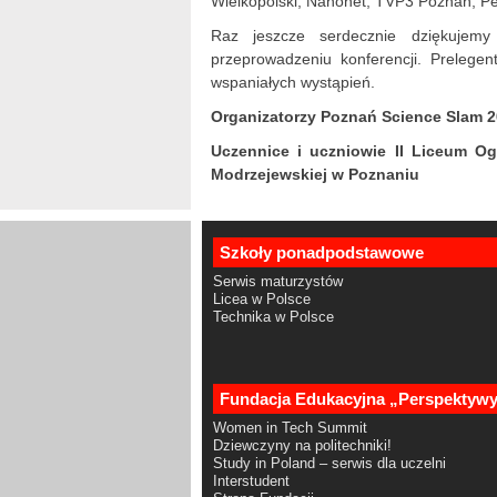
Wielkopolski, Nanonet, TVP3 Poznań, P
Raz jeszcze serdecznie dziękujem
przeprowadzeniu konferencji. Prelege
wspaniałych wystąpień.
Organizatorzy Poznań Science Slam 
Uczennice i uczniowie II Liceum Og
Modrzejewskiej w Poznaniu
Szkoły ponadpodstawowe
Serwis maturzystów
Licea w Polsce
Technika w Polsce
Fundacja Edukacyjna „Perspektyw
Women in Tech Summit
Dziewczyny na politechniki!
Study in Poland – serwis dla uczelni
Interstudent