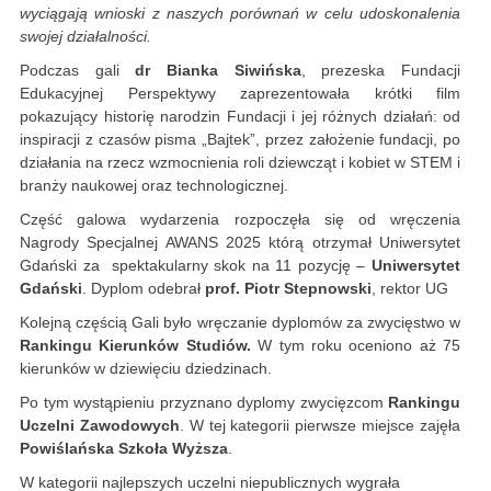
wyciągają wnioski z naszych porównań w celu udoskonalenia
swojej działalności.
Podczas gali
dr Bianka Siwińska
, prezeska Fundacji
Edukacyjnej Perspektywy zaprezentowała krótki film
pokazujący historię narodzin Fundacji i jej różnych działań: od
inspiracji z czasów pisma „Bajtek”, przez założenie fundacji, po
działania na rzecz wzmocnienia roli dziewcząt i kobiet w STEM i
branży naukowej oraz technologicznej.
Część galowa wydarzenia rozpoczęła się od wręczenia
Nagrody Specjalnej AWANS 2025 którą otrzymał Uniwersytet
Gdański za spektakularny skok na 11 pozycję –
Uniwersytet
Gdański
. Dyplom odebrał
prof. Piotr Stepnowski
, rektor UG
Kolejną częścią Gali było wręczanie dyplomów za zwycięstwo w
Rankingu Kierunków Studiów.
W tym roku oceniono aż 75
kierunków w dziewięciu dziedzinach.
Po tym wystąpieniu przyznano dyplomy zwycięzcom
Rankingu
Uczelni Zawodowych
. W tej kategorii pierwsze miejsce zajęła
Powiślańska Szkoła Wyższa
.
W kategorii najlepszych uczelni niepublicznych wygrała