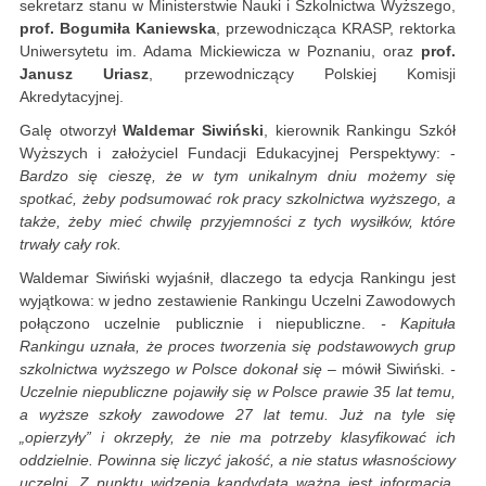
sekretarz stanu w Ministerstwie Nauki i Szkolnictwa Wyższego,
prof. Bogumiła Kaniewska
, przewodnicząca KRASP, rektorka
Uniwersytetu im. Adama Mickiewicza w Poznaniu, oraz
prof.
Janusz Uriasz
, przewodniczący Polskiej Komisji
Akredytacyjnej.
Galę otworzył
Waldemar Siwiński
, kierownik Rankingu Szkół
Wyższych i założyciel Fundacji Edukacyjnej Perspektywy: -
Bardzo się cieszę, że w tym unikalnym dniu możemy się
spotkać, żeby podsumować rok pracy szkolnictwa wyższego, a
także, żeby mieć chwilę przyjemności z tych wysiłków, które
trwały cały rok.
Waldemar Siwiński wyjaśnił, dlaczego ta edycja Rankingu jest
wyjątkowa: w jedno zestawienie Rankingu Uczelni Zawodowych
połączono uczelnie publicznie i niepubliczne.
- Kapituła
Rankingu uznała, że proces tworzenia się podstawowych grup
szkolnictwa wyższego w Polsce dokonał się –
mówił Siwiński.
-
Uczelnie niepubliczne pojawiły się w Polsce prawie 35 lat temu,
a wyższe szkoły zawodowe 27 lat temu. Już na tyle się
„opierzyły” i okrzepły, że nie ma potrzeby klasyfikować ich
oddzielnie. Powinna się liczyć jakość, a nie status własnościowy
uczelni. Z punktu widzenia kandydata ważna jest informacja,