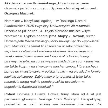
Akademia Leona Koźmińskiego
, która to wyróżnienie
otrzymała już 26. raz z rzędu. Dyplom odebrał jej rektor
prof.
Grzegorz Mazurek
.
Natomiast w klasyfikacji ogólnej – w Rankingu Uczelni
Akademickich 2025 zwyciężył
Uniwersytet Warszawski
.
Uczelnia to już po raz 13. zajęła pierwsze miejsce w tym
zestawieniu. Dyplom odebrał
prof. Alojzy Z. Nowak
, rektor
Uniwersytetu Warszawskiego, który nawiązując do wypowiedzi
prof. Mazurka na temat finansowania uczelni powiedział -
wspólnie z całym środowiskiem akademickim zabiegam o
zwiększenie finansowania sektora szkolnictwa wyższego.
Liczymy nie tylko na coraz większe nakłady ze strony państwa,
ale także liczymy na stworzenie mechanizmów, które zachęcą
biznes do inwestowania w polską naukę – na przykład w formie
kapitału żelaznego. Zabiegamy o to, ponieważ tylko takie
narzędzia mogą realnie pomóc polskim uczelniom w
dogonieniu światowej czołówki.”
Robert Solnica
z Huawei Polska, firmy, która od 4 lat jest
partnerem głównym Rankingu Szkół Wyższych Perspektywy,
powiedział:
– Ten ranking ma ogromne znaczenie dla