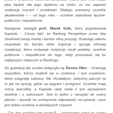
jaka będzie siła jego dyplomu na rynku, co mu zapewni
realizację marzeń i oczekiwań. Dlatego oceniamy uczelnie
akademickie i – od tego roku - uczelnie zawodowe łącznie:
publiczne i niepubliczne.
Następnie wystąpił
prof. Marek Gzik,
który pogratulował
Kapitule: -
Cieszy fakt, że Ranking Perspektyw przez lata
zbudował swoją markę i bardzo silną pozycję. Gratuluję całemu
zespołowi, bo bardzo silnie inspiruje i sprzyja zdrowej
rywalizacji, która motywuje instytucje nauki polskiej, uczelnie
publiczne i niepubliczne do tego, żeby przesuwać się ku
najlepszym miejscom w Rankingu.
Do gratulacji dla uczelni dołączyła się
Dorota Olko
: -
Gratuluję
wszystkim, którzy znaleźli się w czołówce, i tym uczelniom,
które osiągnęły sukcesy. Nie chciałabym, żebyśmy patrzyli na
to jak na wyścig, gdzie są wygrani i przegrani. Uczelnie mają
rożną specyfikę, a Kapituła radzi sobie z tym wyzwaniem
świetnie i z sukcesami. Jest to jedno z narzędzi do oceny
jakości i sposób na uchwycenie odpowiedzi na pytanie, czym
jest dobra uczelnia w dzisiejszych czasach.
- Czy ten ranking jest ważny?
– retorycznie pytał ze sceny