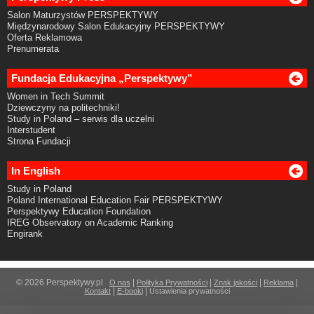
Salon Maturzystów PERSPEKTYWY
Międzynarodowy Salon Edukacyjny PERSPEKTYWY
Oferta Reklamowa
Prenumerata
Fundacja Edukacyjna „Perspektywy”
Women in Tech Summit
Dziewczyny na politechniki!
Study in Poland – serwis dla uczelni
Interstudent
Strona Fundacji
In English
Study in Poland
Poland International Education Fair PERSPEKTYWY
Perspektywy Education Foundation
IREG Observatory on Academic Ranking
Engirank
© 2026 Perspektywy.pl
|
|
|
|
O nas
Polityka Prywatności
Znak jakości
Reklama
|
|
Kontakt
E-booki
Ustawienia prywatności