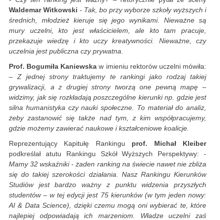
Waldemar Witkowski
- Tak, bo przy wyborze szkoły wyższych i
średnich, młodzież kieruje się jego wynikami. Nieważne są
mury uczelni, kto jest właścicielem, ale kto tam pracuje,
przekazuje wiedzę i kto uczy kreatywności. Nieważne, czy
uczelnia jest publiczna czy prywatna.
Prof. Bogumiła Kaniewska
w imieniu rektorów uczelni mówiła:
– Z jednej strony traktujemy te rankingi jako rodzaj takiej
grywalizacji, a z drugiej strony tworzą one pewną mapę –
widzimy, jak się rozkładają poszczególne kierunki np. gdzie jest
silna humanistyka czy nauki społeczne. To materiał do analiz,
żeby zastanowić się także nad tym, z kim współpracujemy,
gdzie możemy zawierać naukowe i kształceniowe koalicje.
Reprezentujący Kapitułę Rankingu
prof. Michał Kleiber
podkreślał atutu Rankingu Szkół Wyższych Perspektywy: -
Mamy 32 wskaźniki - żaden ranking na świecie nawet nie zbliża
się do takiej szerokości działania. Nasz Rankingu Kierunków
Studiów jest bardzo ważny z punktu widzenia przyszłych
studentów – w tej edycji jest 75 kierunków (w tym jeden nowy:
AI & Data Science), dzięki czemu mogą oni wybierać te, które
najlepiej odpowiadają ich marzeniom. Władze uczelni zaś