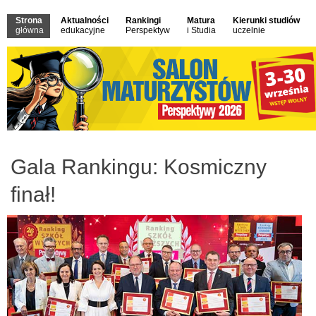
Strona
Aktualności
Rankingi
Matura
Kierunki studiów
główna
edukacyjne
Perspektyw
i Studia
uczelnie
Gala Rankingu: Kosmiczny
finał!