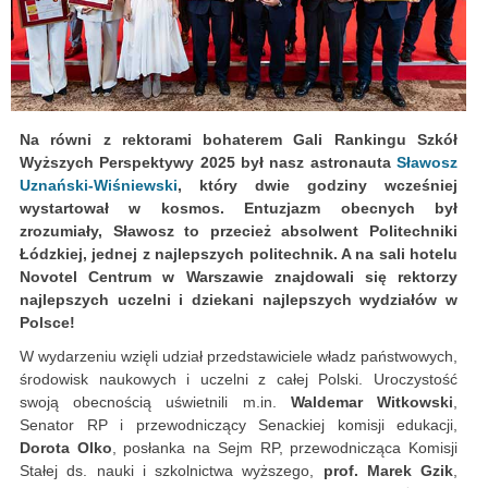
Na równi z rektorami bohaterem Gali Rankingu Szkół
Wyższych Perspektywy 2025 był nasz astronauta
Sławosz
Uznański-Wiśniewski
, który dwie godziny wcześniej
wystartował w kosmos. Entuzjazm obecnych był
zrozumiały, Sławosz to przecież absolwent Politechniki
Łódzkiej, jednej z najlepszych politechnik. A na sali hotelu
Novotel Centrum w Warszawie znajdowali się rektorzy
najlepszych uczelni i dziekani najlepszych wydziałów w
Polsce!
W wydarzeniu wzięli udział przedstawiciele władz państwowych,
środowisk naukowych i uczelni z całej Polski. Uroczystość
swoją obecnością uświetnili m.in.
Waldemar Witkowski
,
Senator RP i przewodniczący Senackiej komisji edukacji,
Dorota Olko
, posłanka na Sejm RP, przewodnicząca Komisji
Stałej ds. nauki i szkolnictwa wyższego,
prof. Marek Gzik
,