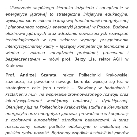
- Utworzenie wspólnego kierunku inżynieria i zarządzanie w
energetyce jądrowej to strategiczna inicjatywa edukacyjna,
wpisująca się w założenia krajowej transformacji energetycznej
i planowanego rozwoju energetyki jądrowej
w Polsce. Budowa
elektrowni jądrowych oraz wdrażanie nowoczesnych rozwiązań
technologicznych w tym sektorze wymaga przygotowania
interdyscyplinarnej kadry – łączącej kompetencje techniczne z
wiedzą z zakresu zarządzania projektami, procesami i
bezpieczeństwem
– mówi
prof. Jerzy Lis
, rektor AGH w
Krakowie.
Prof. Andrzej Szarata
, rektor Politechniki Krakowskiej
zaznacza, że powołanie nowego kierunku wpisuje się też w
strategiczne cele jego uczelni:
– Stawiamy w badaniach i
kształceniu m.in. na wspieranie zrównoważonego rozwoju oraz
interdyscyplinarnej współpracy naukowej i dydaktycznej.
Oferujemy już na Politechnice Krakowskiej studia na kierunkach
energetyka oraz energetyka jądrowa, prowadzone w kooperacji
z czołowymi europejskimi ośrodkami badawczymi. A teraz
rozszerzamy nasze portfolio edukacyjne o unikatową na
polskim rynku nowość. Będziemy wspólnie kształcić inżynierów