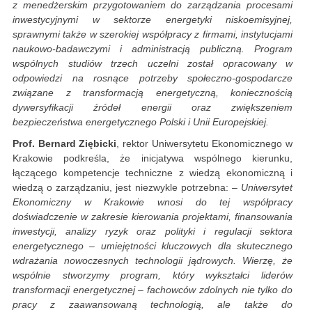
z menedżerskim przygotowaniem do zarządzania procesami
inwestycyjnymi w sektorze energetyki niskoemisyjnej,
sprawnymi także w szerokiej współpracy z firmami, instytucjami
naukowo-badawczymi i administracją publiczną. Program
wspólnych studiów trzech uczelni został opracowany w
odpowiedzi na rosnące potrzeby społeczno-gospodarcze
związane z transformacją energetyczną, koniecznością
dywersyfikacji źródeł energii oraz zwiększeniem
bezpieczeństwa energetycznego Polski i Unii Europejskiej.
Prof. Bernard Ziębicki
, rektor Uniwersytetu Ekonomicznego w
Krakowie podkreśla, że inicjatywa wspólnego kierunku,
łączącego kompetencje techniczne z wiedzą ekonomiczną i
wiedzą o zarządzaniu, jest niezwykle potrzebna:
– Uniwersytet
Ekonomiczny w Krakowie wnosi do tej współpracy
doświadczenie w zakresie kierowania projektami, finansowania
inwestycji, analizy ryzyk oraz polityki i regulacji sektora
energetycznego – umiejętności kluczowych dla skutecznego
wdrażania nowoczesnych technologii jądrowych. Wierzę, że
wspólnie stworzymy program, który wykształci liderów
transformacji energetycznej – fachowców zdolnych nie tylko do
pracy z zaawansowaną technologią, ale także do