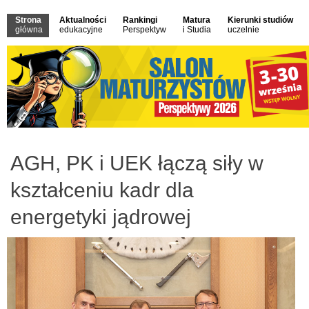
Strona
Aktualności
Rankingi
Matura
Kierunki studiów
główna
edukacyjne
Perspektyw
i Studia
uczelnie
AGH, PK i UEK łączą siły w
kształceniu kadr dla
energetyki jądrowej