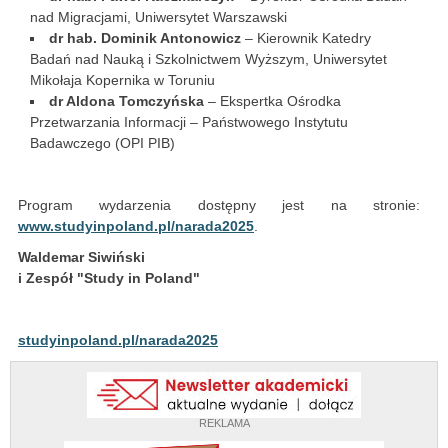
nad Migracjami, Uniwersytet Warszawski
dr hab. Dominik Antonowicz
– Kierownik Katedry
Badań nad Nauką i Szkolnictwem Wyższym, Uniwersytet
Mikołaja Kopernika w Toruniu
dr Aldona Tomczyńska
– Ekspertka Ośrodka
Przetwarzania Informacji – Państwowego Instytutu
Badawczego (OPI PIB)
Program wydarzenia dostępny jest na stronie:
www.studyinpoland.pl/narada2025
.
Waldemar Siwiński
i Zespół "Study in Poland"
studyinpoland.pl/narada2025
REKLAMA