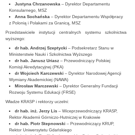
Justyna Chrzanowska
– Dyrektor Departamentu
Konsularnego, MSZ
Anna Sochańska
– Dyrektor Departamentu Współpracy
z Polonią i Polakami za Granicą, MSZ
Przedstawiciele instytucji centralnych systemu szkolnictwa
wyższego:
dr hab. Andrzej Szeptycki
– Podsekretarz Stanu w
Ministerstwie Nauki i Szkolnictwa Wyższego
dr hab. Janusz Uriasz
– Przewodniczący Polskiej
Komisji Akredytacyjnej (PKA)
dr Wojciech Karczewski
– Dyrektor Narodowej Agencji
Wymiany Akademickiej (NAWA)
Mirosław Marczewski
– Dyrektor Generalny Fundacji
Rozwoju Systemu Edukacji (FRSE)
Władze KRASP i rektorzy uczelni:
dr hab. inż. Jerzy Lis
– Wiceprzewodniczący KRASP,
Rektor Akademii Górniczo-Hutniczej w Krakowie
dr hab. Piotr Stepnowski
– Przewodniczący KRUP,
Rektor Uniwersytetu Gdańskiego