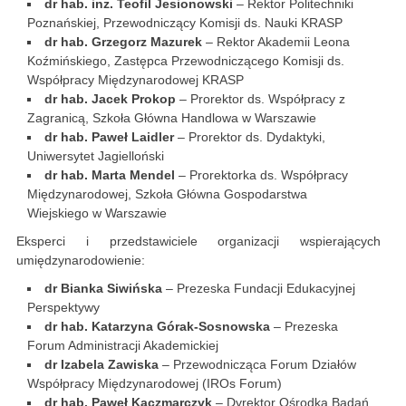
dr hab. inż. Teofil Jesionowski
– Rektor Politechniki
Poznańskiej, Przewodniczący Komisji ds. Nauki KRASP
dr hab. Grzegorz Mazurek
– Rektor Akademii Leona
Koźmińskiego, Zastępca Przewodniczącego Komisji ds.
Współpracy Międzynarodowej KRASP
dr hab. Jacek Prokop
– Prorektor ds. Współpracy z
Zagranicą, Szkoła Główna Handlowa w Warszawie
dr hab. Paweł Laidler
– Prorektor ds. Dydaktyki,
Uniwersytet Jagielloński
dr hab. Marta Mendel
– Prorektorka ds. Współpracy
Międzynarodowej, Szkoła Główna Gospodarstwa
Wiejskiego w Warszawie
Eksperci i przedstawiciele organizacji wspierających
umiędzynarodowienie:
dr Bianka Siwińska
– Prezeska Fundacji Edukacyjnej
Perspektywy
dr hab. Katarzyna Górak-Sosnowska
– Prezeska
Forum Administracji Akademickiej
dr Izabela Zawiska
– Przewodnicząca Forum Działów
Współpracy Międzynarodowej (IROs Forum)
dr hab. Paweł Kaczmarczyk
– Dyrektor Ośrodka Badań