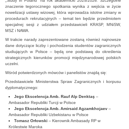
„Study in Poland” na rok akademicki 2025/2026. Szczególne
znaczenie tegorocznego spotkania wynika z wejścia w życie
nowelizacji ustawy wizowej, która wprowadza istotne zmiany w
procedurach rekrutacyjnych – temat ten będzie przedmiotem
specjalnej sesji z udziałem przedstawicieli KRASP, MNiSW,
MSZ i NAWA.
W trakcie narady zaprezentowane zostaną również najnowsze
dane dotyczące liczby i pochodzenia studentów zagranicznych
studiujących w Polsce – będą one podstawą do określenia
strategicznych kierunków promocji międzynarodowej polskich
uczelni.
Wśród potwierdzonych mówców i panelistów znajdą się:
Przedstawiciele Ministerstwa Spraw Zagranicznych i korpusu
dyplomatycznego:
Jego Ekscelencja Amb. Rauf Alp Denktaş
–
Ambasador Republiki Turcji w Polsce
Jego Ekscelencja Amb. Amirsaid Agzamkhojaev
–
Ambasador Republiki Uzbekistanu w Polsce
Tomasz Orłowski
– Kierownik Ambasady RP w
Królestwie Maroka