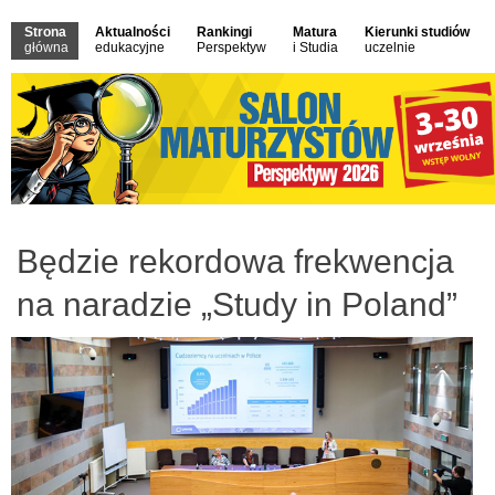
Strona
Aktualności
Rankingi
Matura
Kierunki studiów
główna
edukacyjne
Perspektyw
i Studia
uczelnie
Będzie rekordowa frekwencja
na naradzie „Study in Poland”