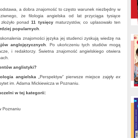
 podstawa, a dobra znajomość to często warunek niezbędny w
ziwnego, że filologia angielska od lat przyciąga tysiące
 złożyło ponad
11 tysięcy
maturzystów, co uplasowało ten
ardziej popularnych
.
oskonalenia znajomości języka jej studenci zyskują wiedzę na
krajów anglojęzycznych
. Po ukończeniu tych studiów mogą
acze, i redaktorzy. Świetna znajomość angielskiego otwiera
mach.
dentów anglistyki?
lologia angielska
„Perspektyw” pierwsze miejsce zajęły
ex
sytet im. Adama Mickiewicza w Poznaniu.
zelni w tej kategorii:
w Poznaniu