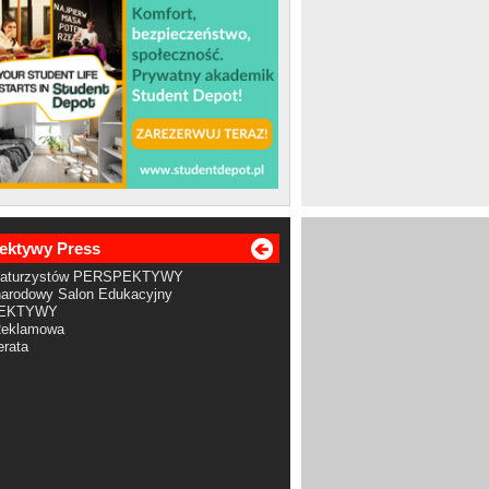
ektywy Press
Maturzystów PERSPEKTYWY
arodowy Salon Edukacyjny
EKTYWY
Reklamowa
rata