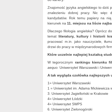
Znajomość języka angielskiego to dziś
znalezieniu dobrej pracy. Nic więc d
kandydatów. Rok temu papiery na nią
kierunek na
11. miejscu na liście najb
Dlaczego filologia angielska? Oprócz d
temat
literatury, kultury i historii 
pracować m.in. jako nauczyciele, tłum
drzwi do pracy w międzynarodowych fir
Które uczelnie najlepiej kształcą stu
W tegorocznym
rankingu kierunku fi
aequo:
Uniwersytet Warszawski i Uniwer
A tak wygląda czołówka najlepszych uc
1= Uniwersytet Warszawski
1 = Uniwersytet im. Adama Mickiewicza 
3. Uniwersytet Jagielloński w Krakowie
4= Uniwersytet Łódzki
4= Uniwersytet SWPS
6. Uniwersytet Zielonogórski