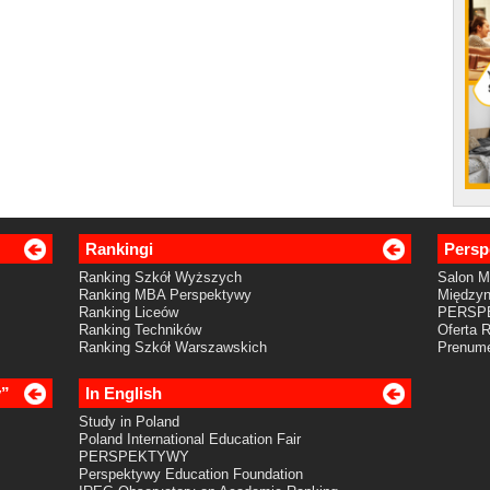
Rankingi
Persp
Ranking Szkół Wyższych
Salon 
Ranking MBA Perspektywy
Międzyn
Ranking Liceów
PERSP
Ranking Techników
Oferta 
Ranking Szkół Warszawskich
Prenume
y”
In English
Study in Poland
Poland International Education Fair
PERSPEKTYWY
Perspektywy Education Foundation