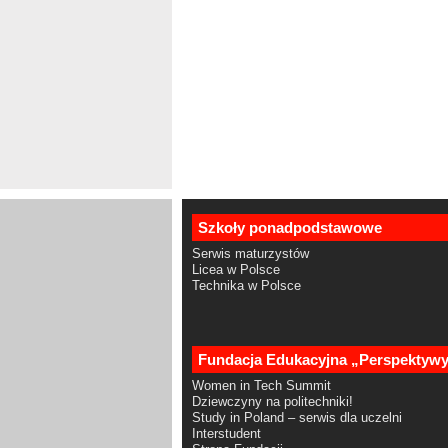
Szkoły ponadpodstawowe
Serwis maturzystów
Licea w Polsce
Technika w Polsce
Fundacja Edukacyjna „Perspektyw
Women in Tech Summit
Dziewczyny na politechniki!
Study in Poland – serwis dla uczelni
Interstudent