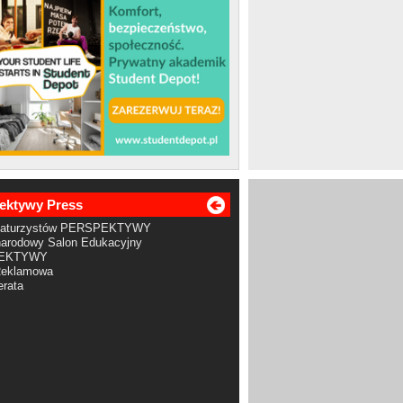
ektywy Press
Maturzystów PERSPEKTYWY
arodowy Salon Edukacyjny
EKTYWY
Reklamowa
rata