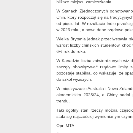
bliższe miejscu zamieszkania.
W Stanach Zjednoczonych odnotowano n
Chin, który rozpoczął się na tradycyjny
od pięciu lat. W rezultacie Indie prześc
w 2023 roku, a nowe dane rządowe pokazu
Wielka Brytania jednak przeciwstawia si
wzrost liczby chińskich studentów, choć
6% rok do roku.
W Kanadzie liczba zatwierdzonych wiz 
zaczęły obowiązywać rządowe limity z
pozostaje stabilna, co wskazuje, że sp
do szkół wyższych.
W międzyczasie Australia i Nowa Zelandi
akademickim 2023/24, a Chiny nadal
trendu.
Taki ogólny stan rzeczy można częścio
stała się najczęściej wymienianym czyn
Opr. MTA