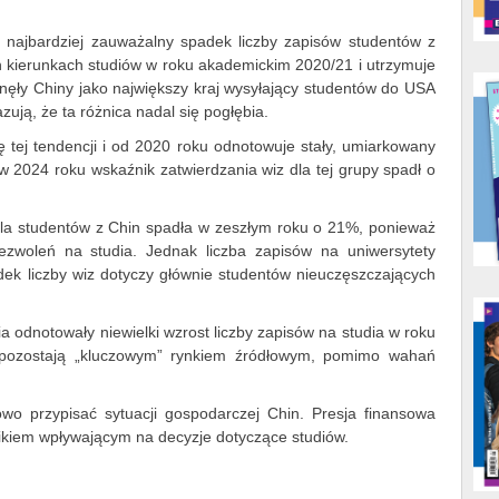
ajbardziej zauważalny spadek liczby zapisów studentów z
ch kierunkach studiów w roku akademickim 2020/21 i utrzymuje
ignęły Chiny jako największy kraj wysyłający studentów do USA
ją, że ta różnica nadal się pogłębia.
ę tej tendencji i od 2020 roku odnotowuje stały, umiarkowany
 w 2024 roku wskaźnik zatwierdzania wiz dla tej grupy spadł o
dla studentów z Chin spadła w zeszłym roku o 21%, ponieważ
ezwoleń na studia. Jednak liczba zapisów na uniwersytety
adek liczby wiz dotyczy głównie studentów nieuczęszczających
a odnotowały niewielki wzrost liczby zapisów na studia w roku
 pozostają „kluczowym” rynkiem źródłowym, pomimo wahań
wo przypisać sytuacji gospodarczej Chin. Presja finansowa
nikiem wpływającym na decyzje dotyczące studiów.