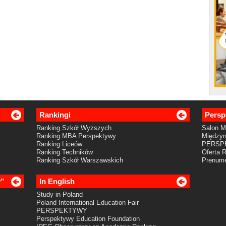
Rankingi
Persp
Ranking Szkół Wyższych
Salon 
Ranking MBA Perspektywy
Międzyn
Ranking Liceów
PERSP
Ranking Techników
Oferta 
Ranking Szkół Warszawskich
Prenume
y”
In English
Study in Poland
Poland International Education Fair
PERSPEKTYWY
Perspektywy Education Foundation