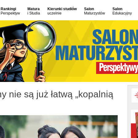
Rankingi
Matura
Kierunki studiów
Salon
Salon
Perspektyw
i Studia
uczelnie
Maturzystów
Edukacyjny
 nie są już łatwą „kopalnią