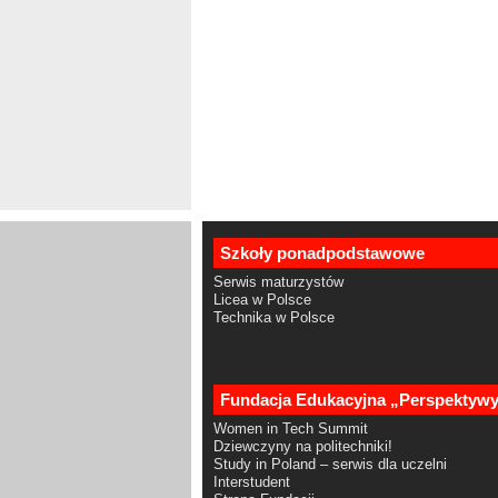
Szkoły ponadpodstawowe
Serwis maturzystów
Licea w Polsce
Technika w Polsce
Fundacja Edukacyjna „Perspektyw
Women in Tech Summit
Dziewczyny na politechniki!
Study in Poland – serwis dla uczelni
Interstudent