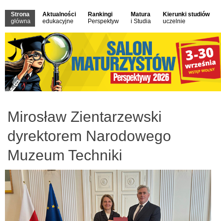
Strona
Aktualności
Rankingi
Matura
Kierunki studiów
główna
edukacyjne
Perspektyw
i Studia
uczelnie
Mirosław Zientarzewski
dyrektorem Narodowego
Muzeum Techniki