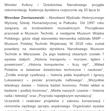
Minister Kultury i Dziedzictwa Narodowego przyjęła
rekomendację. Kadencja dyrektora rozpocznie się 20 lipca br.
Mirosław Zientarzewski
– Absolwent Wydziału Historycznego
Wyższej Szkoły Humanistycznej w Pułtusku. Od 1997 roku
związany ze środowiskiem muzealniczym. Początkowo
pracował w Muzeum Techniki, a następnie Muzeum Wojska
Polskiego, gdzie objął stanowisko kierownika oddziału MWP –
Muzeum Polskiej Techniki Wojskowej. W 2018 roku został
powołany na stanowisko dyrektora Narodowego Muzeum
Techniki w Warszawie. Za jego kadencji otwartych zostało 7
wystaw stałych: „Historia transportu – morzem, lądem i
powietrzem”, „Historia komputerów – liczy się!”, „Wkład
Polaków w światowe dziedzictwo techniczne i naukowe”,
„Źródła energii cywilizacji – historia paliw kopalnych i Ignacy
Łukasiewicz – pionier przemysłu naftowego”, „Wszystkie
teleskopy świata – historia badań kosmosu. Polski wkład w
badanie i podbój kosmosu”, „Media naszych czasów – historia
radia i telewizji” oraz „Przyroda największym wynalazcą”.
Uczestnik i realizator projektów z zakresu konserwacji i
remontów ciężkiego sprzętu wojskowego. Organizator wystaw