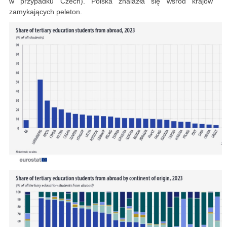
w przypadku Czech). Polska znalazła się wśród krajów
zamykających peleton.