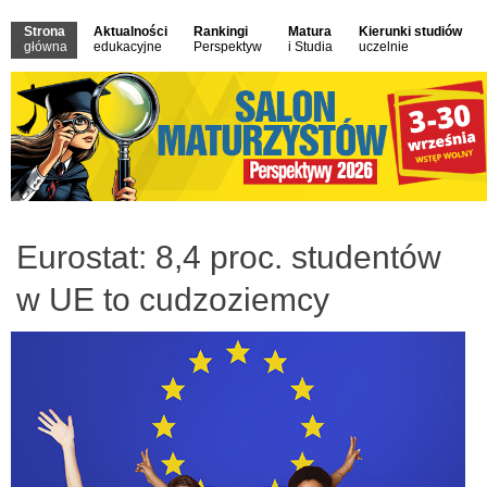
Strona
Aktualności
Rankingi
Matura
Kierunki studiów
główna
edukacyjne
Perspektyw
i Studia
uczelnie
Eurostat: 8,4 proc. studentów
w UE to cudzoziemcy