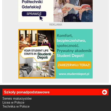
REKLAMA
Szkoły ponadpodstawowe
Serwis maturzystów
Licea w Polsce
Technika w Polsce